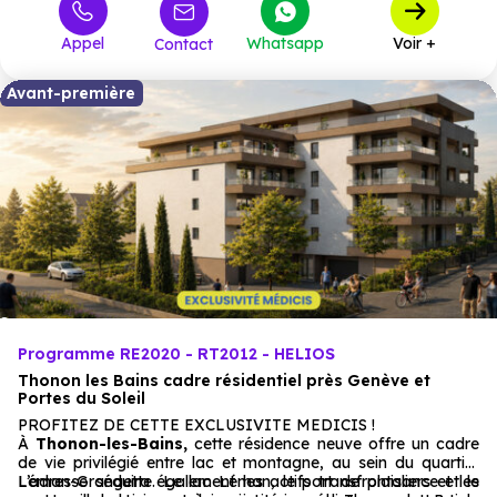
380 000 €
M4
1
à partir de
Appel
Whatsapp
Voir +
Contact
Avant-première
Programme RE2020 - RT2012 - HELIOS
Thonon les Bains cadre résidentiel près Genève et
Portes du Soleil
PROFITEZ DE CETTE EXCLUSIVITE MEDICIS !
À
Thonon-les-Bains,
cette résidence neuve offre un cadre
de vie privilégié entre lac et montagne, au sein du quartier
Léman-Grangette. Le lac Léman, le port de plaisance et le
L’adresse séduira également les actifs transfrontaliers et les