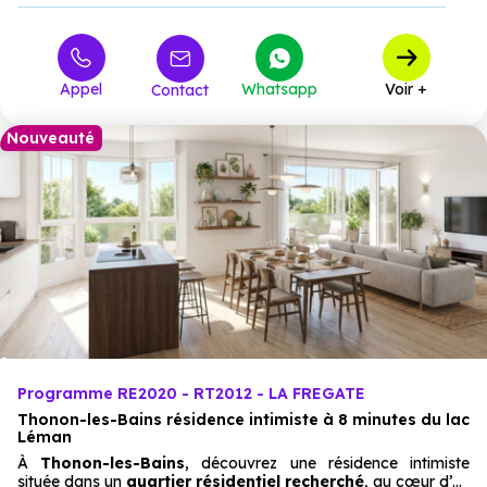
273 000 €
T3
20
à partir de
332 300 €
T4
10
à partir de
Appel
Whatsapp
Voir +
Contact
Nouveauté
Programme RE2020 - RT2012 - LA FREGATE
Thonon-les-Bains résidence intimiste à 8 minutes du lac
Léman
À
Thonon-les-Bains
, découvrez une résidence intimiste
située dans un
quartier résidentiel recherché
, au cœur d’un