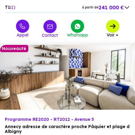
241 000 €
T1
1
à partir de
239 000 €
T2
11
à partir de
347 000 €
T3
7
à partir de
Appel
Whatsapp
Voir +
Contact
424 000 €
T4
7
à partir de
Nouveauté
Programme RE2020 - RT2012 - Avenue 5
Annecy adresse de caractère proche Pâquier et plage d
Albigny