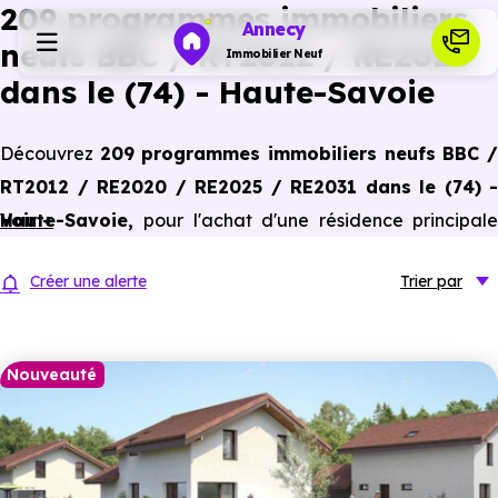
209 programmes immobiliers
Annecy
neufs BBC / RT2012 / RE2020
Immobilier Neuf
dans le (74) - Haute-Savoie
Programmes neufs
Découvrez
209 programmes immobiliers neufs BBC 
RT2012 / RE2020 / RE2025 / RE2031 dans le (74) -
Habiter
Haute-Savoie,
Voir +
pour l'achat d'une résidence principal
ou un investissement locatif, conforme aux dernières
Investir
Créer une alerte
Trier
par
normes de performances énergétiques, pour un gain
d'économies dans le neuf.
Actualités
Nouveauté
Ressources
Financer