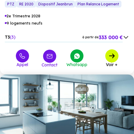
terrasses plein ciel avec des vues dégagées sur le Lac Léman
PTZ
RE 2020
Dispositif Jeanbrun
Plan Relance Logement
et les montagnes environnantes, apportant un véritable atout
à ces appartements.
2e Trimestre 2028
9 logements neufs
333 000 €
T3
3
à partir de
469 900 €
T4
6
à partir de
Appel
Whatsapp
Voir +
Contact