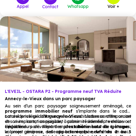
Appel
Whatsapp
Voir +
Contact
L'EVEIL - OSTARA P2 - Programme neuf TVA Réduite
Annecy-le-Vieux dans un parc paysager
Au sein d’un parc paysager soigneusement aménagé, ce
programme immobilier neuf
s’implante dans le cadre
naturel privilégié d
La résidence se distingue par son architecture contemporaine
’Annecy-le-Vieux.
L’adresse offre un art
de vivre rare, conjuguant calme résidentiel, verdure et
et son implantation paisible, à proximité immédiate de la voie
élégance.
cyclable du parc. Réparti en
Les intérieurs dévoilent des
prestations haut de gamme
deux bâtiments de 6 étages
:
,
le projet propose des
volumes généreux, salle de bain équipée, fenêtres en bois,
appartements neufs du 2 au 5