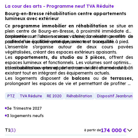
La cour des arts - Programme neuf TVA Réduite
Bourg-en-Bresse réhabilitation centre appartements
lumineux avec extérieur
Ce
programme immobilier en réhabilitation
se situe en
plein centre de Bourg-en-Bresse, à proximité immédiate des
commerces et des services. L’environnement permet de
Implantée sur l’ancien conservatoire, la résidence offre un
profiter d’un quotidien pratique, avec tout accessible à pied.
cadre de vie équilibré entre dynamisme et tranquillité.
L’ensemble s’organise autour de deux cours pavées
végétalisées, créant des espaces extérieurs apaisants.
Les
appartements, du studio au 3 pièces
, offrent des
espaces lumineux et fonctionnels. Les volumes sont optimisés
et les cuisines ouvertes apportent convivialité et modernité.
La réhabilitation permet de conserver le charme du bâti
existant tout en intégrant des équipements actuels.
Les logements disposent de
balcons
ou de
terrasses,
prolongeant les espaces de vie et permettant de profiter de
l’extérieur en cœur de ville.
PTZ
TVA Réduite
RE 2020
Réhabilitation
Dispositif Jeanbrun
3e Trimestre 2027
3 logements neufs
174 000 €
T1
1
à partir de