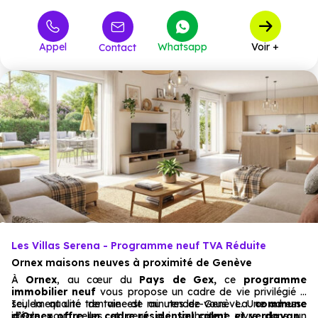
245 000 €
T3
2
à partir de
Appel
Whatsapp
Voir +
Contact
Les Villas Serena - Programme neuf TVA Réduite
Ornex maisons neuves à proximité de Genève
À
Ornex
, au cœur du
Pays de Gex,
ce
programme
immobilier neuf
vous propose un cadre de vie privilégié à
seulement une trentaine de minutes de Genève. Une adresse
Ici, la qualité de vie est au rendez-vous. La
commune
idéale pour celles et ceux qui souhaitent vivre dans un
d’Ornex offre un cadre résidentiel calme et verdoyant
,