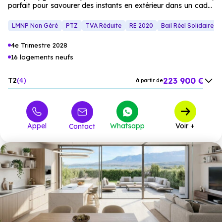
parfait pour savourer des instants en extérieur dans un cadre
privilégié aux portes de Genève.
LMNP Non Géré
PTZ
TVA Réduite
RE 2020
Bail Réel Solidaire (
4e Trimestre 2028
16 logements neufs
223 900 €
T2
4
à partir de
294 483 €
T3
11
à partir de
408 114 €
T4
1
à partir de
Appel
Whatsapp
Voir +
Contact