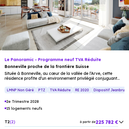
Le Panoramic - Programme neuf TVA Réduite
Bonneville proche de la frontière Suisse
Située à Bonneville, au cœur de la vallée de l’Arve, cette
résidence profite d’un environnement privilégié conjuguant
cadre naturel et accessibilité optimale. Installée à 25
kilomètres de la frontière suisse, sur l’axe reliant Genève, elle
LMNP Non Géré
PTZ
TVA Réduite
RE 2020
Dispositif Jeanbrun
permet de rejoindre facilement Genève, Annemasse et
Annecy, tout en restant à deux pas du
centre-ville
. Les
2e Trimestre 2028
commerces
,
écoles
et services sont accessibles à pied,
avec un supermarché à seulement 200 mètres, pour un
15 logements neufs
quotidien pratique et fluide. À
proximité
immédiate des
berges de l’Arve, accessibles en trois minutes, la résidence
225 782 €
T2
2
s’inscrit dans un environnement propice à la détente et aux
à partir de
activités de plein air. Un arrêt de bus situé au pied de la