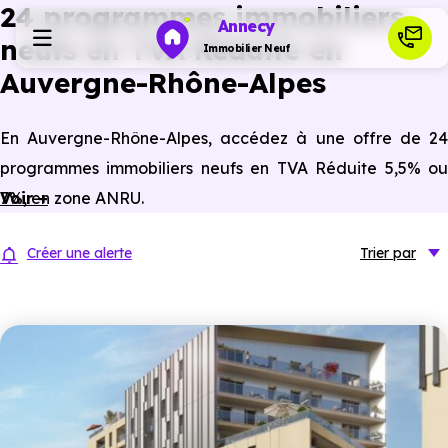
24 programmes immobiliers
Annecy
neufs en TVA Réduite en
Immobilier Neuf
Auvergne-Rhône-Alpes
Programmes neufs
En Auvergne-Rhône-Alpes, accédez à une offre de 24
programmes immobiliers neufs en TVA Réduite 5,5% ou
Habiter
7%, en zone ANRU.
Voir +
Investir
Créer une alerte
Trier
par
Actualités
Ressources
Financer