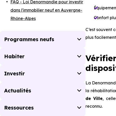
FAQ - Loi Denormandie pour investir
Équipement
dans l'immobilier neuf en Auvergne-
Confort plu
Rhône-Alpes
C’est souvent ce
plus facilement
Programmes neufs
Vérifie
Habiter
dispos
Investir
La Denormandie
Actualités
la réhabilitat
de Ville
, cell
reconnu.
Ressources