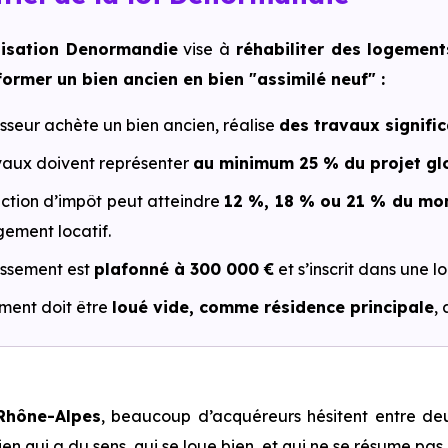
lisation Denormandie
vise à
réhabiliter des logement
ormer un bien ancien en bien "assimilé neuf" :
isseur achète un bien ancien, réalise
des travaux signific
vaux doivent représenter
au minimum 25 % du projet gl
ction d’impôt peut atteindre
12 %, 18 % ou 21 % du mon
ement locatif.
tissement est
plafonné à 300 000 €
et s’inscrit dans une 
ment doit être
loué vide, comme résidence principale
,
Rhône-Alpes
, beaucoup d’acquéreurs hésitent entre deux
en qui a du sens, qui se loue bien, et qui ne se résume pas