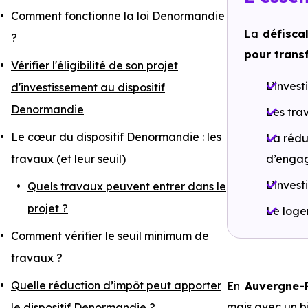
Comment fonctionne la loi Denormandie
La
défisca
?
pour transf
Vérifier l'éligibilité de son projet
L’invest
d'investissement au dispositif
Denormandie
Les tra
Le cœur du dispositif Denormandie : les
La rédu
travaux (et leur seuil)
d’engag
L’inves
Quels travaux peuvent entrer dans le
projet ?
Le loge
Comment vérifier le seuil minimum de
travaux ?
Quelle réduction d’impôt peut apporter
En
Auvergne-
mais avec un bi
le dispositif Denormandie ?