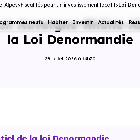
ne-Alpes
Fiscalités pour un investissement locatif
Loi Den
 en Auvergne-Rhône-A
rogrammes neufs
Habiter
Investir
Actualités
Res
la Loi Denormandie
28 juillet 2026 à 14h30
ntiel de la loi Denormandie