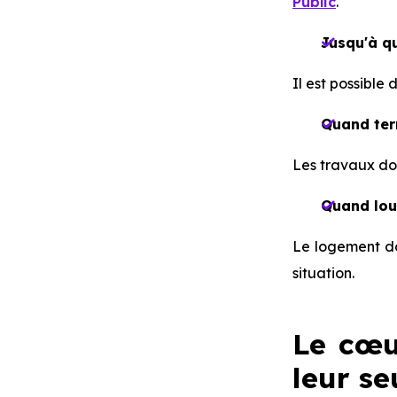
Public
.
Jusqu'à q
Il est possible
Quand ter
Les travaux doi
Quand lou
Le logement doi
situation.
Le cœu
leur se