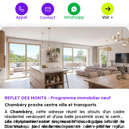
449 000 €
T3
13
à partir de
570 000 €
T4
12
à partir de
Appel
Whatsapp
Voir +
Contact
1 000 000 €
T5
1
à partir de
REFLET DES MONTS - Programme immobilier neuf
Chambéry proche centre ville et transports
À
Chambéry,
cette adresse réunit les atouts d’un cadre
résidentiel verdoyant et d’une belle proximité avec le centre-
ville. Implantée entre les massifs des Bauges et de la
Les déplacements sont simples et efficaces grâce à l’arrêt de
Chartreuse, la résidence permet de profiter d’un
bus situé au pied de la résidence. Le centre-ville se rejoint