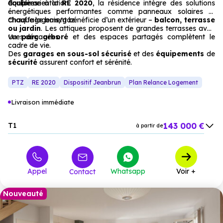
double orientation.
équipées.
Conforme à la
RE 2020
, la résidence intègre des solutions
énergétiques performantes comme panneaux solaires et
chauffage bois/gaz.
Chaque logement bénéficie d’un extérieur –
balcon, terrasse
ou jardin
. Les attiques proposent de grandes terrasses avec
vues dégagées.
Un
parc arboré
et des espaces partagés complètent le
cadre de vie.
Des
garages en sous-sol sécurisé
et des
équipements
de
sécurité
assurent confort et sérénité.
PTZ
RE 2020
Dispositif Jeanbrun
Plan Relance Logement
Livraison immédiate
143 000 €
T1
à partir de
180 000 €
T2
à partir de
236 000 €
T3
à partir de
Appel
Whatsapp
Voir +
Contact
320 000 €
T4
à partir de
385 000 €
T5
à partir de
Nouveauté