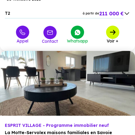
211 000 €
T2
à partir de
317 000 €
T3
à partir de
382 000 €
T4
à partir de
Appel
Whatsapp
Voir +
Contact
ESPRIT VILLAGE - Programme immobilier neuf
La Motte-Servolex maisons familiales en Savoie