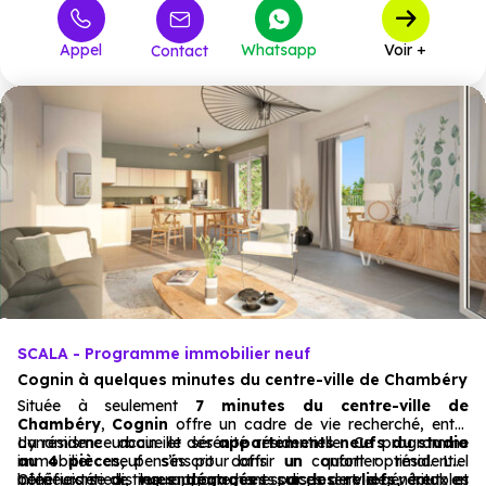
361 000 €
T4
à partir de
Appel
Whatsapp
Voir +
Contact
485 000 €
T5
à partir de
SCALA - Programme immobilier neuf
Cognin à quelques minutes du centre-ville de Chambéry
Située à seulement
7 minutes du centre-ville de
Chambéry
,
Cognin
offre un cadre de vie recherché, entre
dynamisme urbain et sérénité résidentielle. Ce programme
La résidence accueille des
appartements neufs du studio
immobilier neuf s’inscrit dans un quartier résidentiel
au 4 pièces,
pensés pour offrir un confort optimal. Les
bénéficiant de
intérieurs se distinguent par des espaces de vie généreux et
Côté extérieur, les appartements disposent de véritables
vues dégagées sur les
reliefs,
tout en