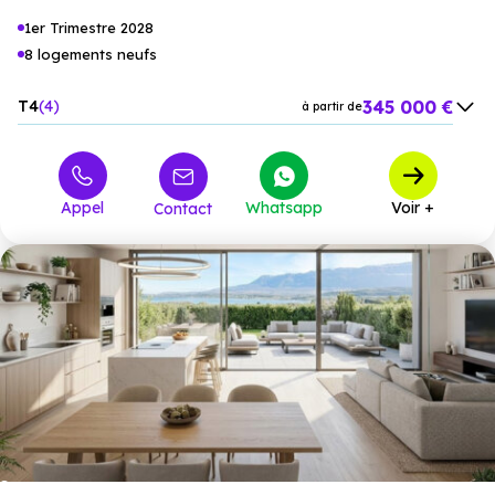
1er Trimestre 2028
8 logements neufs
345 000 €
T4
4
à partir de
469 000 €
M5
4
à partir de
Appel
Whatsapp
Voir +
Contact