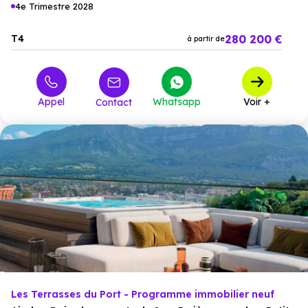
4e Trimestre 2028
280 200 €
T4
à partir de
Appel
Whatsapp
Voir +
Contact
Les Terrasses du Port - Programme immobilier neuf