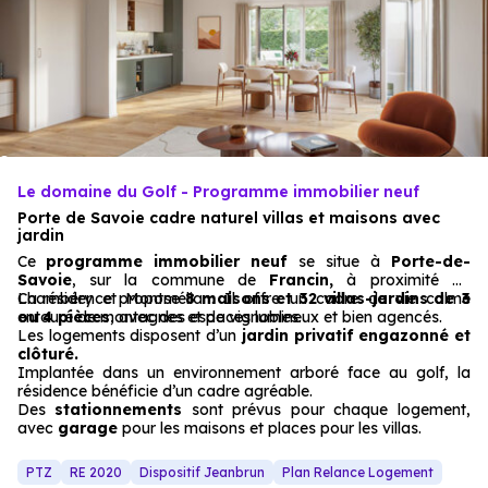
Le domaine du Golf - Programme immobilier neuf
Porte de Savoie cadre naturel villas et maisons avec
jardin
Ce
programme immobilier neuf
se situe à
Porte-de-
Savoie
, sur la commune de
Francin,
à proximité de
Chambéry et Montmélian. Il offre un cadre de vie calme
La résidence propose
8 maisons et 32 villas-jardins de 3
entouré de montagnes et de vignobles.
ou 4 pièces
, avec des espaces lumineux et bien agencés.
Les logements disposent d’un
jardin privatif engazonné et
clôturé.
Implantée dans un environnement arboré face au golf, la
résidence bénéficie d’un cadre agréable.
Des
stationnements
sont prévus pour chaque logement,
avec
garage
pour les maisons et places pour les villas.
PTZ
RE 2020
Dispositif Jeanbrun
Plan Relance Logement