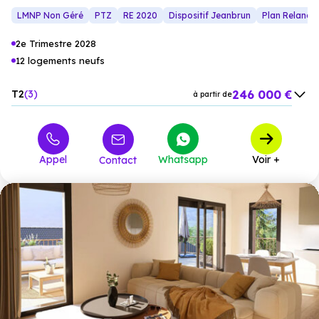
et volets roulants motorisés soulignent la qualité des finitions.
complètent cette adresse pensée pour le confort durable.
LMNP Non Géré
PTZ
RE 2020
Dispositif Jeanbrun
Plan Relance
2e Trimestre 2028
12 logements neufs
246 000 €
T2
3
à partir de
349 000 €
T3
3
à partir de
489 000 €
T4
6
à partir de
Appel
Whatsapp
Voir +
Contact