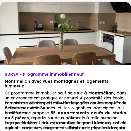
SURYA - Programme immobilier neuf
Montmélian avec vues montagnes et logements
lumineux
Ce programme immobilier neuf se situe à
Montmélian,
dans
un environnement pratique et naturel. À proximité des écoles,
commerces et transports, il offre un cadre de vie adapté aux
Les pistes cyclables et les vues dégagées sur les massifs de
besoins du quotidien.
Belledonne, des Bauges et les vignobles participent à la
qualité de vie.
La résidence propose
55 appartements neufs du studio
au 5 pièces
, répartis sur deux bâtiments à taille humaine. Les
logements offrent des espaces fonctionnels, lumineux et bien
Les prestations incluent carrelage grand format, volets
agencés, avec des rangements intégrés et, pour certains, une
roulants motorisés, thermostat d’ambiance et salles de bains