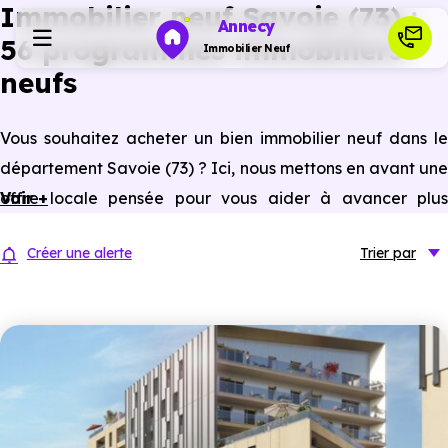
Immobilier neuf Savoie (73) :
Annecy
56 programmes immobiliers
Immobilier Neuf
neufs
Programmes neufs
Vous souhaitez acheter un bien immobilier neuf dans le
département Savoie (73) ? Ici, nous mettons en avant une
Habiter
offre locale pensée pour vous aider à avancer plus
Voir +
sereinement dans votre projet. Vous pouvez parcourir
438
Investir
Créer une alerte
Trier
par
logements neufs (maisons et appartements neufs)
, 
prix promoteur
et
sans frais d’agence
,
du T1 au T5+
Actualités
dans différentes communes du département.
Ressources
Financer