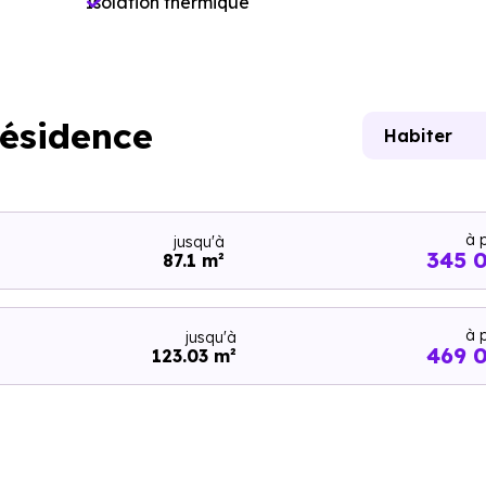
Isolation thermique
résidence
Habiter
à p
jusqu'à
345 
87.1 m²
à p
jusqu'à
469 
123.03 m²