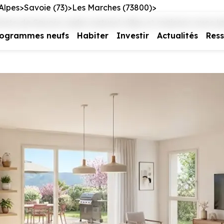
Alpes
Savoie (73)
Les Marches (73800)
te de Savoie cadre naturel villas et maisons avec ja
rogrammes neufs
Habiter
Investir
Actualités
Res