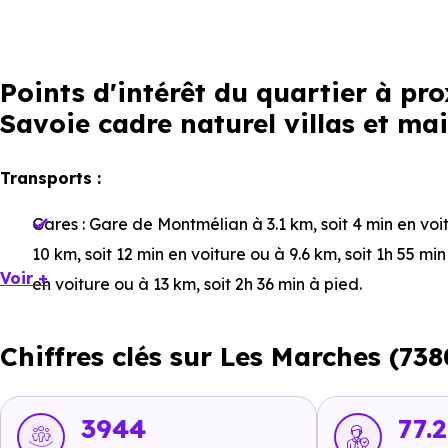
Points d'intérêt du quartier à p
Savoie cadre naturel villas et ma
Transports :
Gares :
Gare de Montmélian
à 3.1 km, soit 4 min en voi
10 km, soit 12 min en voiture ou à 9.6 km, soit 1h 55 mi
Voir +
en voiture ou à 13 km, soit 2h 36 min à pied
.
Bus :
Arrêt Bus
à 1.7 km, soit 3 min en voiture ou à 1.7 
Chiffres clés sur Les Marches (738
2.1 km, soit 26 min à pied
,
Les Marches
à 2.2 km, soit 4
Tramway :
non disponible
.
3944
77.2
Métro :
non disponible
.