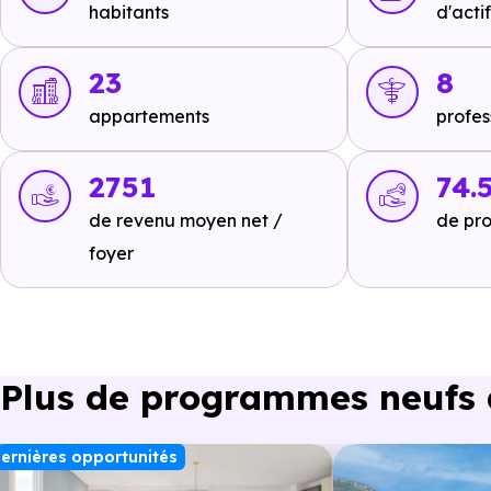
habitants
d'actif
RER :
non disponible
.
Autoroutes :
A43 - Montmélian Sortie 22
à 4.6 km, soit
23
8
Marches Sortie 21
à 12.3 km, soit 11 min en voiture ou à
appartements
profes
2751
74.
Ecoles :
de revenu moyen net /
de pro
Crèche :
foyer
Le Petit Poucet n° 2
à 4.1 km, soit 6 min en voiture
Maternelle :
Ecole primaire
à 2.3 km, soit 3 min en voiture ou à 
Plus de programmes neufs à
Primaire :
Ecole primaire
à 2.3 km, soit 3 min en voiture ou à 
ernières opportunités
Collège :