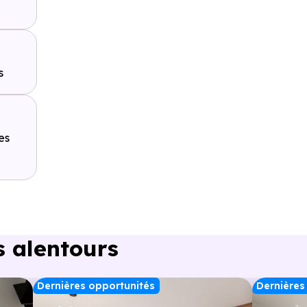
n - les
s
es
s alentours
Dernières opportunités
Dernières