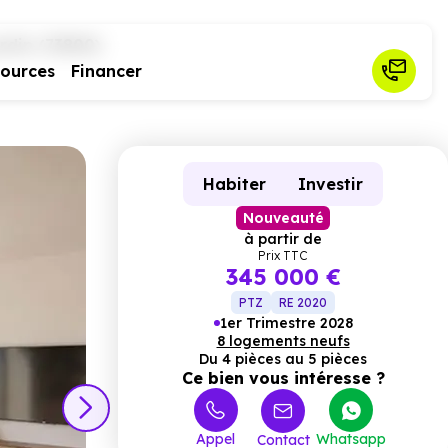
rdin (73800)
sources
Financer
Habiter
Investir
Nouveauté
à partir de
Prix TTC
345 000 €
PTZ
RE 2020
1er Trimestre 2028
8 logements neufs
Du 4 pièces au 5 pièces
Ce bien vous intéresse ?
Appel
Whatsapp
Contact