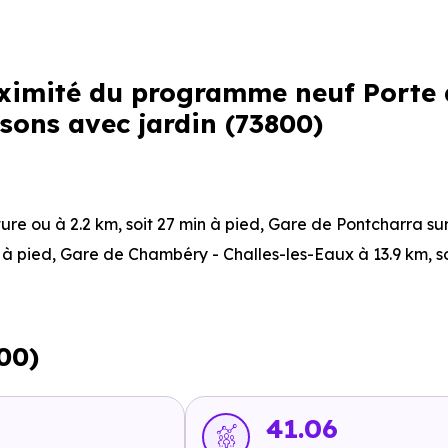
roximité du programme neuf Porte
isons avec jardin (73800)
ture ou à 2.2 km, soit 27 min à pied
,
Gare de Pontcharra su
n à pied
,
Gare de Chambéry - Challes-les-Eaux
à 13.9 km, s
km, soit 20 min à pied
,
Montmélian
à 2.8 km, soit 3 min en vo
00)
 min en voiture ou à 2.2 km, soit 26 min à pied
.
41.06