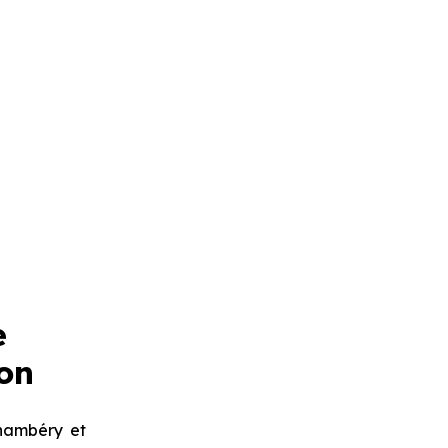
e
ion
hambéry et