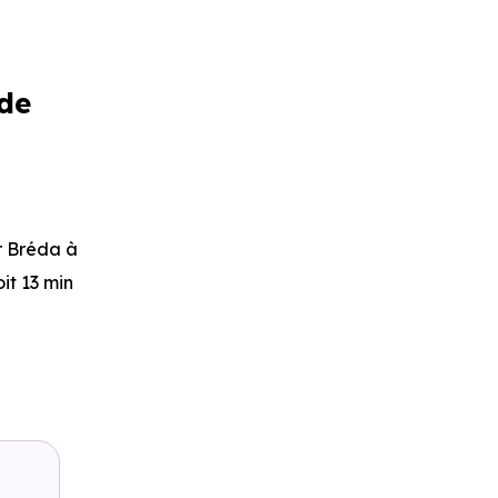
 de
r Bréda
à
oit 13 min
iture ou à