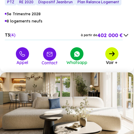
PTZ
RE 2020
Dispositif Jeanbrun
Plan Relance Logement
3e Trimestre 2028
8 logements neufs
402 000 €
T3
4
à partir de
550 000 €
T4
4
à partir de
Appel
Whatsapp
Voir +
Contact