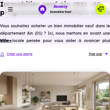
Immobilier neuf Ain (01) : 62
Annecy
programmes immobiliers neufs
Immobilier Neuf
Vous souhaitez acheter un bien immobilier neuf dans le
Programmes neufs
département Ain (01) ? Ici, nous mettons en avant une
offre locale pensée pour vous aider à avancer plus
Voir +
Habiter
sereinement dans votre projet. Vous pouvez parcourir
610
Créer une alerte
Trier
par
logements neufs (maisons et appartements neufs)
, 
Investir
prix promoteur
et
sans frais d’agence
,
du T1 au T5+
dans différentes communes du département.
Actualités
Ressources
Financer