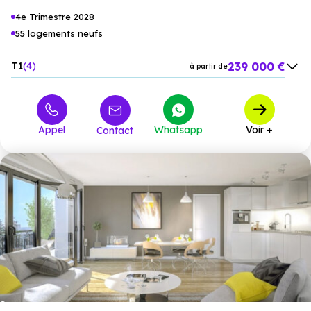
4e Trimestre 2028
55 logements neufs
239 000 €
T1
4
à partir de
325 000 €
T2
12
à partir de
410 000 €
T3
18
à partir de
Appel
Whatsapp
Voir +
Contact
463 000 €
T4
18
à partir de
580 000 €
T5
3
à partir de