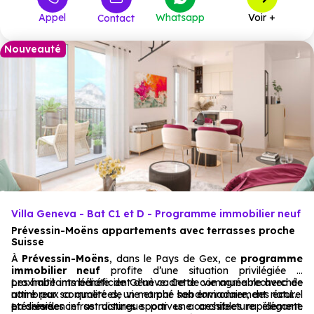
Appel
Whatsapp
Voir +
Contact
Nouveauté
Villa Geneva - Bat C1 et D - Programme immobilier neuf
Prévessin-Moëns appartements avec terrasses proche
Suisse
À
Prévessin-Moëns
, dans le Pays de Gex, ce
programme
immobilier neuf
profite d’une situation privilégiée à
proximité immédiate de Genève. Cette commune recherchée
Les habitants bénéficient d’un cadre de vie agréable avec de
attire par sa qualité de vie et par son environnement naturel
nombreux commerces, un marché hebdomadaire, des écoles
préservé.
et diverses infrastructures sportives accessibles rapidement.
La résidence se distingue par une architecture élégante