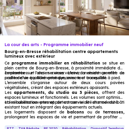
La cour des arts - Programme immobilier neuf
Bourg-en-Bresse réhabilitation centre appartements
lumineux avec extérieur
Ce
programme immobilier en réhabilitation
se situe en
plein centre de Bourg-en-Bresse, à proximité immédiate des
commerces et des services. L’environnement permet de
Implantée sur l’ancien conservatoire, la résidence offre un
profiter d’un quotidien pratique, avec tout accessible à pied.
cadre de vie équilibré entre dynamisme et tranquillité.
L’ensemble s’organise autour de deux cours pavées
végétalisées, créant des espaces extérieurs apaisants.
Les
appartements, du studio au 3 pièces
, offrent des
espaces lumineux et fonctionnels. Les volumes sont optimisés
et les cuisines ouvertes apportent convivialité et modernité.
La réhabilitation permet de conserver le charme du bâti
existant tout en intégrant des équipements actuels.
Les logements disposent de
balcons
ou de
terrasses,
prolongeant les espaces de vie et permettant de profiter de
l’extérieur en cœur de ville.
PTZ
TVA Réduite
RE 2020
Réhabilitation
Dispositif Jeanbrun