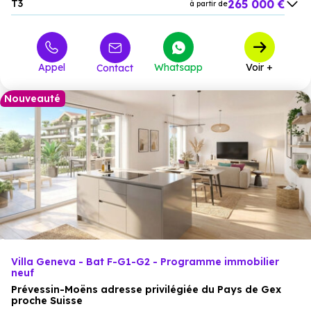
265 000 €
T3
à partir de
311 000 €
T4
à partir de
Appel
Whatsapp
Voir +
Contact
Nouveauté
Villa Geneva - Bat F-G1-G2 - Programme immobilier
neuf
Prévessin-Moëns adresse privilégiée du Pays de Gex
proche Suisse