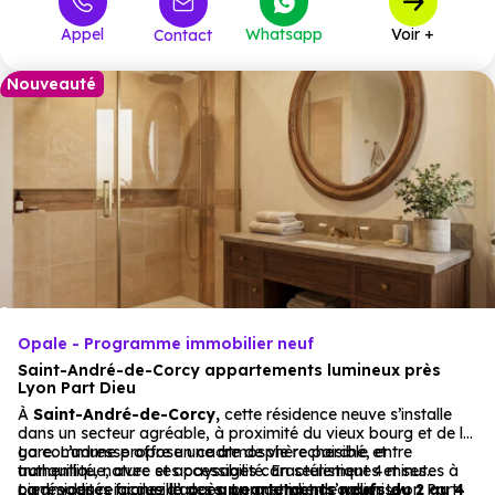
Appel
Whatsapp
Voir +
Contact
Nouveauté
Opale - Programme immobilier neuf
Saint-André-de-Corcy appartements lumineux près
Lyon Part Dieu
À
Saint-André-de-Corcy,
cette résidence neuve s’installe
dans un secteur agréable, à proximité du vieux bourg et de la
gare. L’adresse offre un cadre de vie recherché, entre
La commune propose une atmosphère paisible et
tranquillité, nature et accessibilité. En seulement 4 minutes à
authentique, avec ses paysages caractéristiques et ses
pied, vous rejoignez la gare, permettant de rallier Lyon Part-
commodités faciles d’accès. Le quotidien s’organise
La résidence accueille des
appartements neufs du 2 au 4