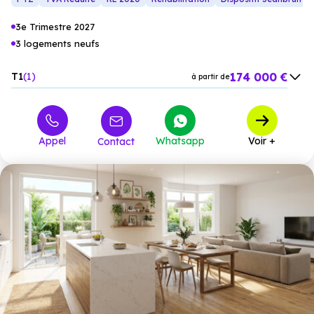
3e Trimestre 2027
3 logements neufs
174 000 €
T1
1
à partir de
245 000 €
T3
2
à partir de
Appel
Whatsapp
Voir +
Contact