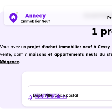
Annecy
Accueil
Progr
P
Immobilier Neuf
1 p
Vous avez un
projet d’achat immobilier neuf à Cessy 
vente, dont
7 maisons et appartements neufs du stu
d’agence
Voir +
.
Selon les
programmes immobiliers neufs disponibles 
du neuf :
PTZ, TVA réduite
dans certains cas, frais de 
constructeur, etc.
Dépt, Ville, Code postal
Cessy (01170)
Créer une alerte