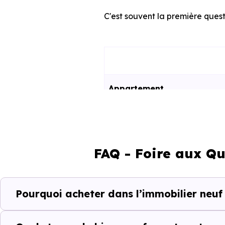
C'est souvent la première quest
Appartement
Maison
FAQ - Foire aux Qu
Ces prix varient selon la lo
programme. Notre moteur de re
Cessy (01170) selon votre budg
Pourquoi acheter dans l’immobilier neuf
Le parc résidentiel de Cessy 
secondaires.