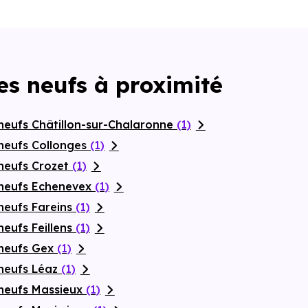
s neufs à proximité
neufs Châtillon-sur-Chalaronne
(1)
neufs Collonges
(1)
neufs Crozet
(1)
 neufs Echenevex
(1)
neufs Fareins
(1)
eufs Feillens
(1)
 neufs Gex
(1)
neufs Léaz
(1)
neufs Massieux
(1)