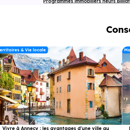
Programmes immobiliers neufs Billia
Conse
erritoires & Vie locale
Ma
Vivre à Annecy : les avantages d'une ville au