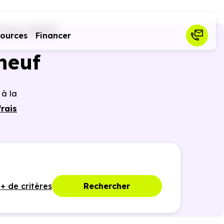
Cessy (01170)
sources
Financer
neuf
 à la
rais
tages
nties
+ de critères
Rechercher