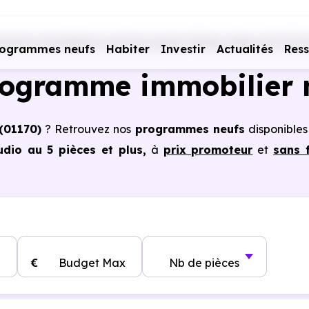
ammes immobiliers neufs Auvergne-Rhône-Alpes
Ain (01)
rogrammes neufs
Habiter
Investir
Actualités
Res
rogramme immobilier 
(01170)
? Retrouvez nos
programmes neufs
disponibles
dio au 5 pièces et plus,
à
prix promoteur
et
sans f
à Cessy (01170)
, vous pouvez aussi bénéficier des avan
notaire réduits, bonnes performances énergétiques, gara
€
Budget Max
Nb de pièces