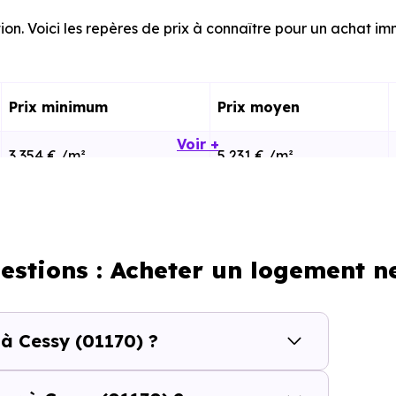
ion. Voici les repères de prix à connaître pour un achat imm
Prix minimum
Prix moyen
Voir +
3 354 € /m²
5 231 € /m²
3 396 € /m²
5 797 € /m²
estions : Acheter un logement n
calisation dans la commune, la surface, les prestation
cherche vous permet d'explorer et de filtrer l'ensembl
et.
 à Cessy (01170) ?
(01170) se compose de 50 % d'appartements et 50 % de mai