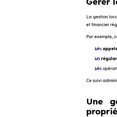
Gérer l
La gestion loca
et financier rég
Par exemple, ce
Les
appels
La
régular
Les opérat
Ce suivi admini
Une ge
proprié