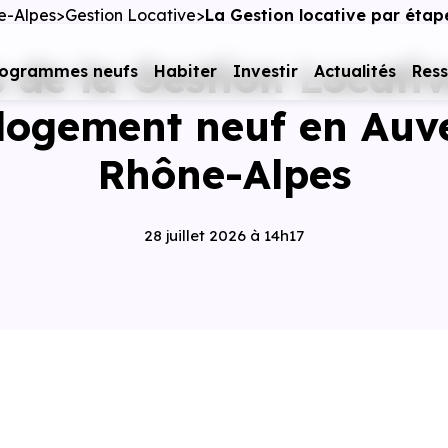
ne-Alpes
Gestion Locative
La Gestion locative par étap
 de la Gestion Locati
rogrammes neufs
Habiter
Investir
Actualités
Res
 logement neuf en Auv
Rhône-Alpes
28 juillet 2026 à 14h17