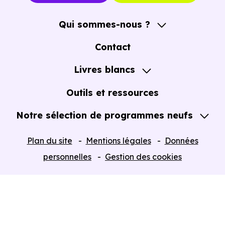
Qui sommes-nous ?
A propos
Contact
Notre Accompagnement
Livres blancs
Notre Expertise
Guide de l'Achat immobilier neuf en VEFA
Outils et ressources
Notre sélection de programmes neufs
Tous nos Programmes neufs
Plan du site
Mentions légales
Données
Programmes neufs Dispositif Jeanbrun
personnelles
Gestion des cookies
Retour