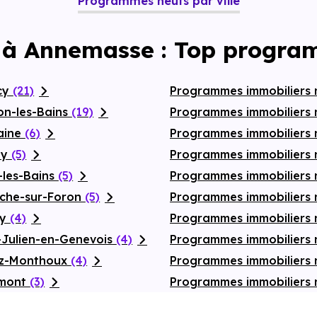
Programmes neufs par ville
uses, harmonieusement
eur environnement. En rez-
n cœur paysager végétalisé
che de verdure et de
 à Annemasse : Top progra
le respiration au quotidien.
la résidence propose des
sés en sous-sol ainsi que
antissant confort, sécurité
cy
(21)
Programmes immobiliers 
angement pour tous les
on-les-Bains
(19)
Programmes immobiliers n
aine
(6)
Programmes immobiliers 
ly
(5)
Programmes immobiliers 
-les-Bains
(5)
Programmes immobiliers 
oche-sur-Foron
(5)
Programmes immobiliers n
ly
(4)
Programmes immobiliers 
-Julien-en-Genevois
(4)
Programmes immobiliers 
az-Monthoux
(4)
Programmes immobiliers
umont
(3)
Programmes immobiliers 