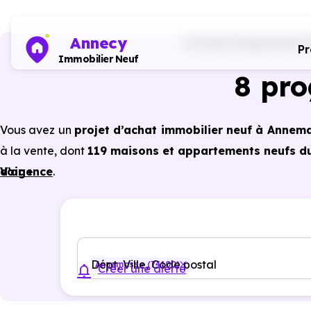
Annecy
Accueil
Programmes im
P
Immobilier Neuf
8 pr
Vous avez un
projet d’achat immobilier neuf à Annem
à la vente, dont
119 maisons et appartements neufs du 
d’agence
Voir +
.
Selon les
programmes immobiliers neufs disponibl
avantages du neuf :
PTZ, TVA réduite
dans certains cas
garanties constructeur, etc.
Dépt, Ville, Code postal
Annemasse (74100)
Créer une alerte