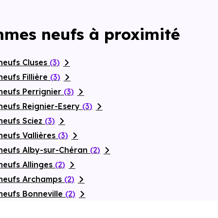
mmes neufs à proximité
neufs Cluses
(3)
eufs Fillière
(3)
neufs Perrignier
(3)
neufs Reignier-Esery
(3)
neufs Sciez
(3)
eufs Vallières
(3)
neufs Alby-sur-Chéran
(2)
neufs Allinges
(2)
 neufs Archamps
(2)
neufs Bonneville
(2)