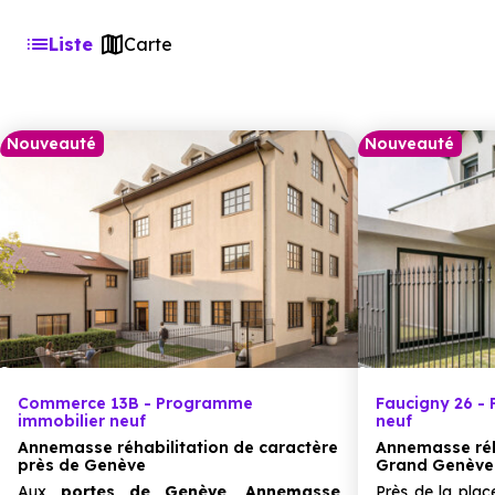
Liste
Carte
Nouveauté
Nouveauté
Commerce 13B - Programme
Faucigny 26 -
immobilier neuf
neuf
Annemasse réhabilitation de caractère
Annemasse réh
près de Genève
Grand Genève
Aux
portes de Genève,
Annemasse
Près de la pla