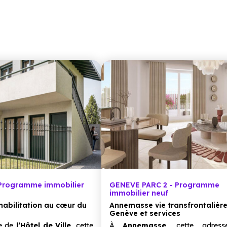
 Programme immobilier
GENEVE PARC 2 - Programme
immobilier neuf
abilitation au cœur du
Annemasse vie transfrontalièr
Genève et services
ce de
l’Hôtel de Ville,
cette
À
Annemasse,
cette adress