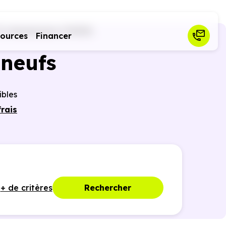
4)
Annemasse (74100)
sources
Financer
neufs
ibles
frais
r des
ques,
+ de critères
Rechercher