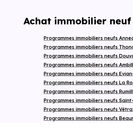
façades lumine
intégrées dans l
de-chaussée, u
apporte une tou
Achat immobilier neuf
sérénité, véritab
Côté pratique, 
garages
sécuri
des celliers, gar
Programmes immobiliers neufs Anne
et facilité de r
Programmes immobiliers neufs Thon
résidents.
Programmes immobiliers neufs Douv
Programmes immobiliers neufs Ambil
Programmes immobiliers neufs Evian
Programmes immobiliers neufs La R
Programmes immobiliers neufs Rumil
Programmes immobiliers neufs Saint
Programmes immobiliers neufs Vétr
Programmes immobiliers neufs Bea