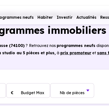
mobiliers neufs Auvergne-Rhône-Alpes
Haute-Savoie (7
rogrammes neufs
Habiter
Investir
Actualités
Res
ogrammes immobiliers 
asse (74100)
? Retrouvez nos
programmes neufs
dispon
studio au 5 pièces et plus,
à
prix promoteur
et
sans 
es à Annemasse (74100)
, vous pouvez aussi bénéficie
, frais de notaire réduits, bonnes performances énergéti
€
Budget Max
Nb de pièces