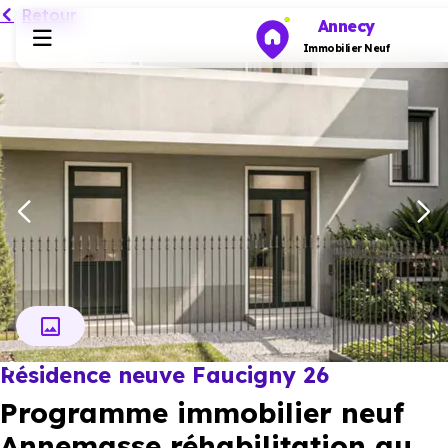
Retour
Annecy
Immobilier Neuf
Programmes neufs
Habiter
Investir
Actualités
Résidence neuve Faucigny 26
Ressources
Programme immobilier neuf
Financer
Annemasse réhabilitation au