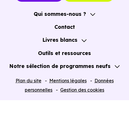
Qui sommes-nous ?
A propos
Contact
Notre Accompagnement
Livres blancs
Notre Expertise
Guide de l'Achat immobilier neuf en VEFA
Outils et ressources
Notre sélection de programmes neufs
Tous nos Programmes neufs
Plan du site
Mentions légales
Données
Programmes neufs Dispositif Jeanbrun
personnelles
Gestion des cookies
Retour