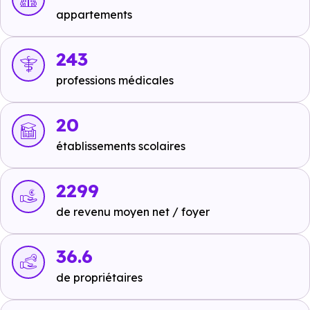
appartements
Ecoles :
243
Crèche :
professions médicales
Pic et colegram
à 89 m, soit 0 min en voiture ou à
219 m, soit 3 min à pied
.
20
Maternelle :
établissements scolaires
Ecole primaire publique Marianne Cohn
Annemasse
à 533 m, soit 2 min en voiture ou à 378
2299
m, soit 5 min à pied
.
de revenu moyen net / foyer
Primaire :
Ecole primaire publique Marianne Cohn
36.6
Annemasse
à 533 m, soit 2 min en voiture ou à 378
de propriétaires
m, soit 5 min à pied
.