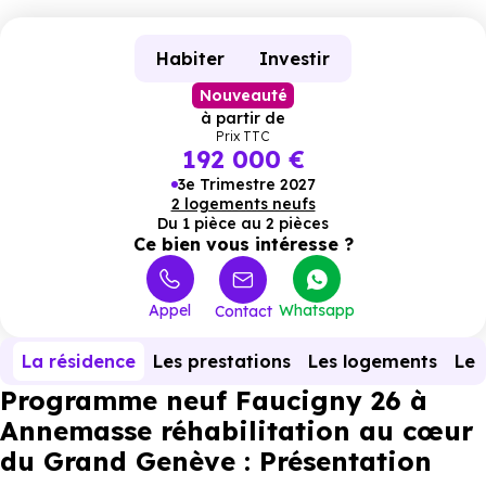
Habiter
Investir
Nouveauté
à partir de
Prix TTC
192 000 €
3e Trimestre 2027
2 logements neufs
Du 1 pièce au 2 pièces
Ce bien vous intéresse ?
Appel
Whatsapp
Contact
La résidence
Les prestations
Les logements
Le 
Programme neuf Faucigny 26 à
Annemasse réhabilitation au cœur
du Grand Genève : Présentation