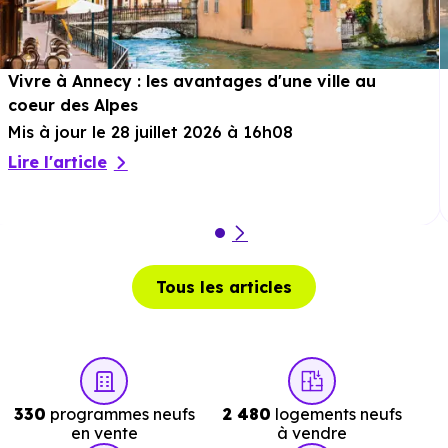
Services :
Police :
Commissariat de police d'Annemasse
à 1.1 km,
Vivre à Annecy : les avantages d'une ville au
soit 2 min en voiture ou à 736 m, soit 9 min à pied
.
coeur des Alpes
Mis à jour le 28 juillet 2026 à 16h08
Poste :
La Poste Ambilly
à 1.8 km, soit 4 min en voitur
Lire l'article
ou à 1.4 km, soit 17 min à pied
.
Bibliothèque :
Bibliotheque Jeunesse du Perrier
à 
km, soit 4 min en voiture ou à 1.3 km, soit 16 min à
pied
.
Tous les articles
330
programmes neufs
2 480
logements neufs
en vente
à vendre