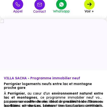
Appel
Whatsapp
Voir +
Contact
VILLA SACHA - Programme immobilier neuf
Perrignier logements neufs entre lac et montagne
proche gare
À
Perrignier
, au cœur d’un
environnement naturel entre
lac et montagnes
, ce programme immobilier neuf vous
propose un
La commune offre toutes les commodités nécessaires au
cadre de vie idéal à proximité de Thonon-
les-Bains et du Lac Léman
quotidien : commerces, écoles et services. La proximité de la
. Une localisation privilégiée,