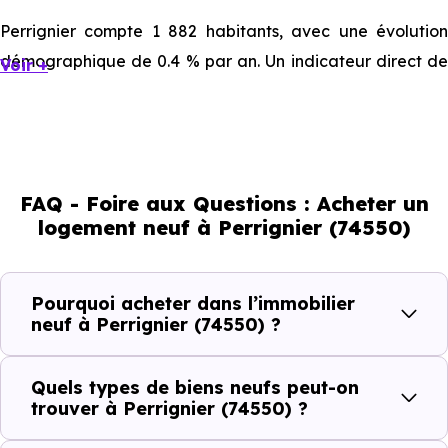
Perrignier compte 1 882 habitants, avec une évolution
démographique de 0.4 % par an. Un indicateur direct de
Voir +
l'attractivité de la commune et du dynamisme de son
marché immobilier. La population se répartit entre 43.62 %
d'adultes (dont 76.9 % d'actifs), 23.33 % de seniors, 13.39 %
de jeunes et 19.66 % d'enfants. Un profil démographique
FAQ - Foire aux Questions : Acheter un
qui renseigne directement sur la demande locative locale
logement neuf à Perrignier (74550)
et les typologies de biens les plus recherchées.
Côté cadre de vie, Perrignier (74550) dispose de 7
Pourquoi acheter dans l’immobilier
commerces, 5 professions médicales et 4 établissements
neuf à Perrignier (74550) ?
scolaires. Des équipements du quotidien qui constituent
autant d'arguments concrets pour habiter ou investir
Quels types de biens neufs peut-on
dans la commune.
trouver à Perrignier (74550) ?