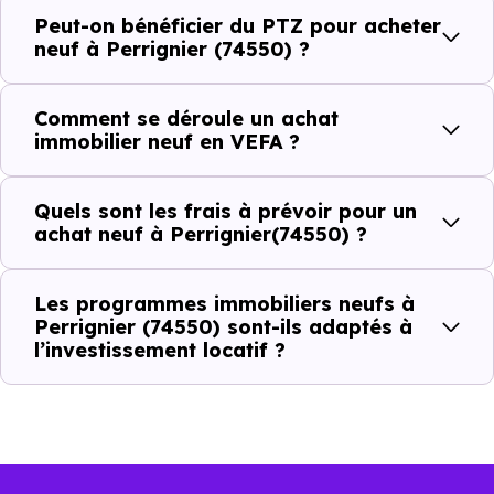
Peut-on bénéficier du PTZ pour acheter
Combien coûte un logement à Perrignier
neuf à Perrignier (74550) ?
(74550) ?
Comment se déroule un achat
C'est souvent la première question. Voici les repères de
immobilier neuf en VEFA ?
prix à connaître pour un achat immobilier à Perrignier
(74550) :
Quels sont les frais à prévoir pour un
achat neuf à Perrignier(74550) ?
Prix
Prix
Prix
Les programmes immobiliers neufs à
minimum
moyen
maximum
Perrignier (74550) sont-ils adaptés à
l’investissement locatif ?
3 744 €
Appartement
1 893 € /m²
4 745 € /m²
/m²
3 874 €
Maison
1 540 € /m²
6 310 € /m²