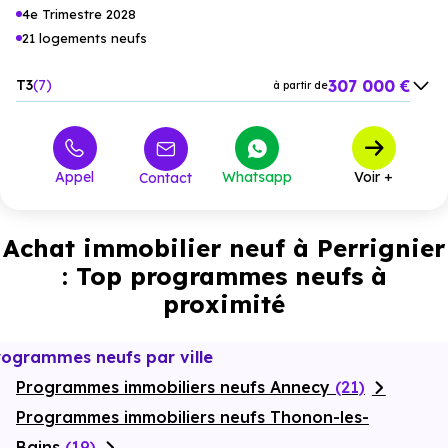
4e Trimestre 2028
21 logements neufs
307 000 €
T3
7
à partir de
256 789 €
T4
4
à partir de
449 900 €
M4
8
à partir de
Appel
Whatsapp
Voir +
Contact
493 900 €
M5
2
à partir de
Achat immobilier neuf à Perrignier
: Top programmes neufs à
proximité
rogrammes neufs par ville
Programmes immobiliers neufs Annecy
(21)
Programmes immobiliers neufs Thonon-les-
Bains
(19)