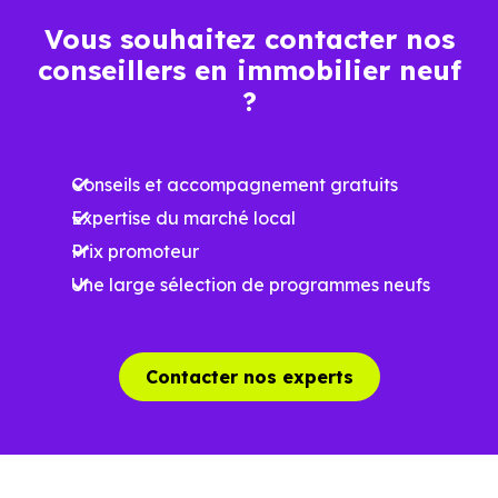
/m²
Vous souhaitez contacter nos
conseillers en immobilier neuf
Ces prix varient selon la localisation dans la commune, la
?
surface, les prestations et le stade d'avancement du
programme. Notre moteur de recherche vous permet
Conseils et accompagnement gratuits
d'explorer et de filtrer l'ensemble des programmes
Expertise du marché local
disponibles à Perrignier (74550) selon votre budget.
Prix promoteur
Le parc résidentiel de Perrignier (74550) se compose de
Une large sélection de programmes neufs
26 % d'appartements et 74 % de maisons, dont 2.6 % de
résidences secondaires.
Contacter nos experts
Avec 78.1 % de propriétaires et [[PourcentageLocataires]
% de locataires, Perrignier présente deux indicateurs
complémentaires : un marché de l'accession et un
potentiel locatif à prendre en compte, pour tout projet