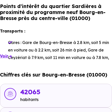
Points d'intérêt du quartier Sardières à
proximité du programme neuf Bourg-en-
Bresse près du centre-ville (01000)
Transports :
Gares :
Gare de Bourg-en-Bresse
à 2.8 km, soit 5 min
en voiture ou à 2.2 km, soit 26 min à pied
,
Gare de
Voir +
Ceyzériat
à 7.9 km, soit 11 min en voiture ou à 7.8 km,
soit 1h 34 min à pied
,
Gare de Servas - Lent
à 11.3 km,
soit 14 min en voiture ou à 10.9 km, soit 2h 11 min à
Chiffres clés sur Bourg-en-Bresse (01000)
pied
.
Bus :
Ligne 3 : Baudières
à 32 m, soit 0 min en voiture
42065
ou à 32 m, soit 0 min à pied
,
Ligne 3 : Jura
à 252 m,
habitants
soit 0 min en voiture ou à 252 m, soit 3 min à pied
,