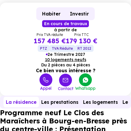
Habiter
Investir
En cours de travaux
à partir de
Prix TVA réduite
Prix TTC
157 485 €
179 130 €
PTZ
TVA Réduite
RT 2012
2e Trimestre 2027
10 logements neufs
Du 2 pièces au 4 pièces
Ce bien vous intéresse ?
Appel
Whatsapp
Contact
La résidence
Les prestations
Les logements
Le 
Programme neuf Le Clos des
Maraîchers à Bourg-en-Bresse près
du centre-ville : Présentation