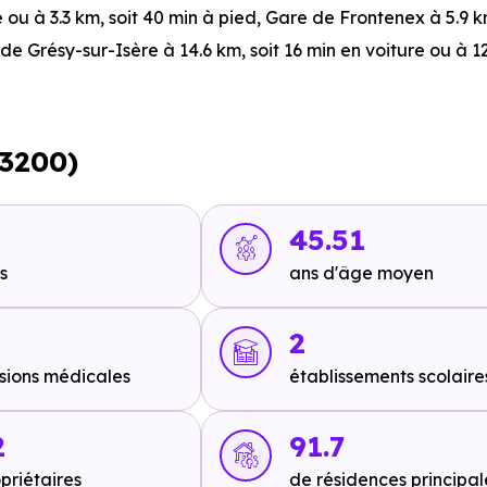
e ou à 3.3 km, soit 40 min à pied
,
Gare de Frontenex
à 5.9 k
de Grésy-sur-Isère
à 14.6 km, soit 16 min en voiture ou à 12
 491 m, soit 6 min à pied
,
Ligne 8 : Lotissement les Teppes
73200)
45.51
s
ans d'âge moyen
 voiture ou à 16.9 km, soit 3h 22 min à pied
.
2
sions médicales
établissements scolaire
2
91.7
priétaires
de résidences principal