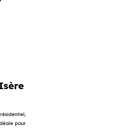
Isère
ésidentiel,
idéale pour