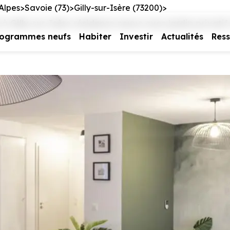
Alpes
Savoie (73)
Gilly-sur-Isère (73200)
Gilly-sur-Isère résidence neuve avec jardin privatif
rogrammes neufs
Habiter
Investir
Actualités
Res