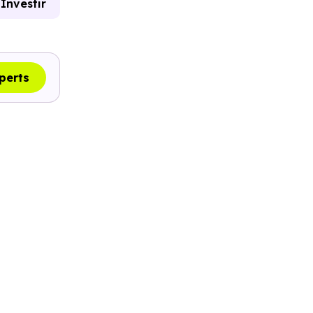
Investir
perts