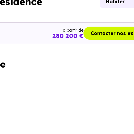
résidence
Habiter
à partir de
Contacter nos ex
280 200 €
re