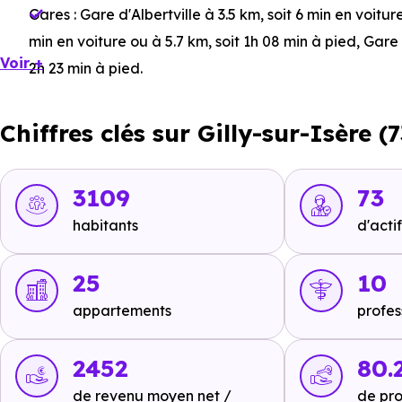
Gares :
Gare d'Albertville
à 3.5 km, soit 6 min en voitur
min en voiture ou à 5.7 km, soit 1h 08 min à pied
,
Gare 
Voir +
2h 23 min à pied
.
Bus :
Ligne 8 : Aidier
à 491 m, soit 2 min en voiture ou à
Chiffres clés sur Gilly-sur-Isère (
soit 2 min en voiture ou à 1.2 km, soit 14 min à pied
.
Tramway :
non disponible
.
3109
73
Métro :
non disponible
.
habitants
d'actif
RER :
non disponible
.
Autoroutes :
A430 - Sortie A43
à 17.5 km, soit 14 min en
25
10
appartements
profes
Ecoles :
2452
80.
Crèche :
de revenu moyen net /
de pro