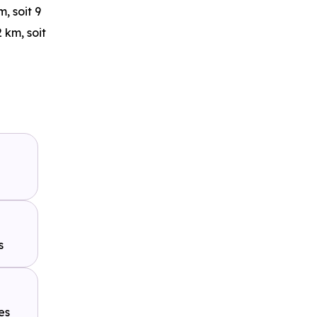
m, soit 9
 km, soit
à 1.2 km,
s
es