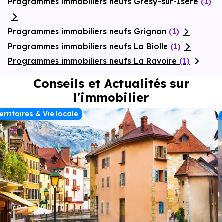
Programmes immobiliers neufs Grésy-sur-Isère
(1)
Programmes immobiliers neufs Grignon
(1)
Programmes immobiliers neufs La Biolle
(1)
Programmes immobiliers neufs La Ravoire
(1)
Conseils et Actualités sur
l'immobilier
erritoires & Vie locale