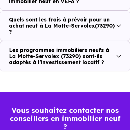
immobilier neuf en VEFA ?
C'est souvent la première question. Voici les repères de
Quels sont les frais à prévoir pour un
prix à connaître pour un achat immobilier à La Motte-
achat neuf à La Motte-Servolex(73290)
Servolex (73290) :
?
Les programmes immobiliers neufs à
Prix
Prix
Prix
La Motte-Servolex (73290) sont-ils
adaptés à l’investissement locatif ?
minimum
moyen
maximum
3 624 €
Appartement
2 256 € /m²
4 897 € /m²
/m²
4 333 €
Maison
Vous souhaitez contacter nos
2 813 € /m²
6 476 € /m²
/m²
conseillers en immobilier neuf
?