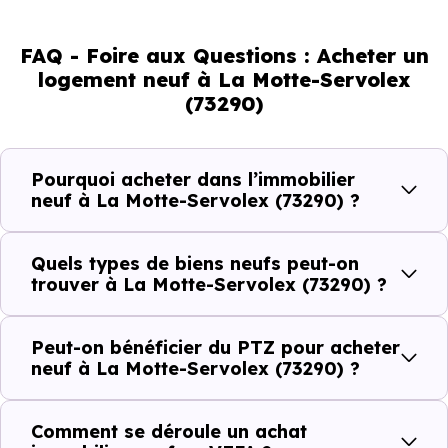
de son marché immobilier. La population se répartit entre
FAQ - Foire aux Questions : Acheter un
36.76 % d'adultes (dont 74 % d'actifs), 31.48 % de seniors,
logement neuf à La Motte-Servolex
15.62 % de jeunes et 16.14 % d'enfants. Un profil
(73290)
démographique qui renseigne directement sur la
demande locative locale et les typologies de biens les
plus recherchées.
Pourquoi acheter dans l’immobilier
neuf à La Motte-Servolex (73290) ?
Côté cadre de vie, La Motte-Servolex (73290) dispose de
40 commerces, 69 professions médicales et 19
Quels types de biens neufs peut-on
établissements scolaires. Des équipements du quotidien
trouver à La Motte-Servolex (73290) ?
qui constituent autant d'arguments concrets pour habiter
ou investir dans la commune.
Peut-on bénéficier du PTZ pour acheter
neuf à La Motte-Servolex (73290) ?
Combien coûte un logement à La Motte-
Comment se déroule un achat
Servolex (73290) ?