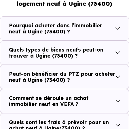
logement neuf à Ugine (73400)
et les typologies de biens les plus recherchées.
Côté cadre de vie, Ugine (73400) dispose de 25
Pourquoi acheter dans l’immobilier
commerces, 29 professions médicales et 9 établissements
neuf à Ugine (73400) ?
scolaires. Des équipements du quotidien qui constituent
autant d'arguments concrets pour habiter ou investir
Quels types de biens neufs peut-on
dans la commune.
trouver à Ugine (73400) ?
Peut-on bénéficier du PTZ pour acheter
Combien coûte un logement à Ugine
neuf à Ugine (73400) ?
(73400) ?
Comment se déroule un achat
C'est souvent la première question. Voici les repères de
immobilier neuf en VEFA ?
prix à connaître pour un achat immobilier à Ugine (73400)
:
Quels sont les frais à prévoir pour un
achat neuf à Ugine(73400) ?