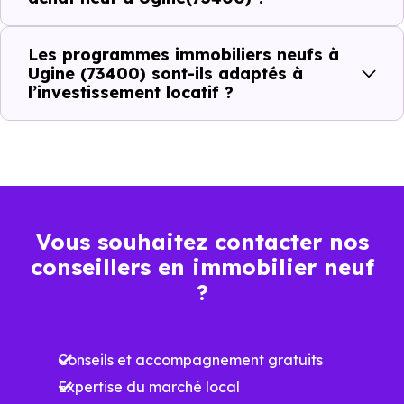
Prix
Prix
Prix
Les programmes immobiliers neufs à
minimum
moyen
maximum
Ugine (73400) sont-ils adaptés à
l’investissement locatif ?
2 251 €
Appartement
1 203 € /m²
3 408 € /m²
/m²
2 755 €
Maison
1 099 € /m²
4 197 € /m²
/m²
Vous souhaitez contacter nos
conseillers en immobilier neuf
Ces prix varient selon la localisation dans la commune, la
?
surface, les prestations et le stade d'avancement du
programme. Notre moteur de recherche vous permet
Conseils et accompagnement gratuits
d'explorer et de filtrer l'ensemble des programmes
Expertise du marché local
disponibles à Ugine (73400) selon votre budget.