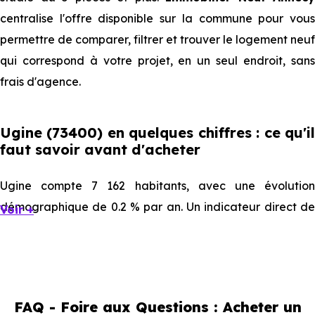
centralise l'offre disponible sur la commune pour vous
permettre de comparer, filtrer et trouver le logement neuf
qui correspond à votre projet, en un seul endroit, sans
frais d'agence.
Ugine (73400) en quelques chiffres : ce qu'il
faut savoir avant d'acheter
Ugine compte 7 162 habitants, avec une évolution
démographique de 0.2 % par an. Un indicateur direct de
Voir +
l'attractivité de la commune et du dynamisme de son
marché immobilier. La population se répartit entre 37.53 %
d'adultes (dont 70 % d'actifs), 30.47 % de seniors, 15.53 %
de jeunes et 16.48 % d'enfants. Un profil démographique
FAQ - Foire aux Questions : Acheter un
qui renseigne directement sur la demande locative locale