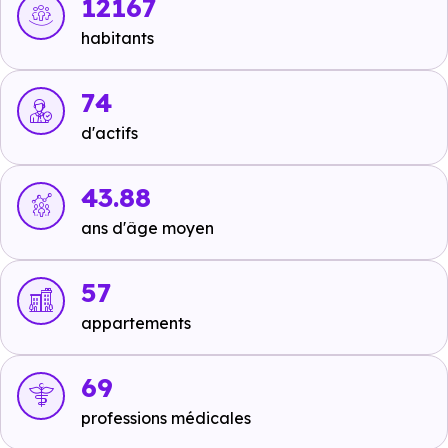
12167
ou à 576 m, soit 7 min à pied
,
Ligne 4 : Lavoisier
à 277
habitants
m, soit 1 min en voiture ou à 277 m, soit 3 min à pied
.
Tramway :
74
non disponible
.
d'actifs
Métro :
non disponible
.
RER :
non disponible
.
43.88
Autoroutes :
A43 - Sortie N201 (Vru de Chambéry)
à
ans d'âge moyen
6.5 km, soit 7 min en voiture ou à 2 km, soit 24 min à
pied
,
A41 - Sortie A43 (Lyon - Chambéry)
à 14.3 km,
57
soit 12 min en voiture ou à 855 m, soit 10 min à pied
.
appartements
69
Ecoles :
professions médicales
Crèche :