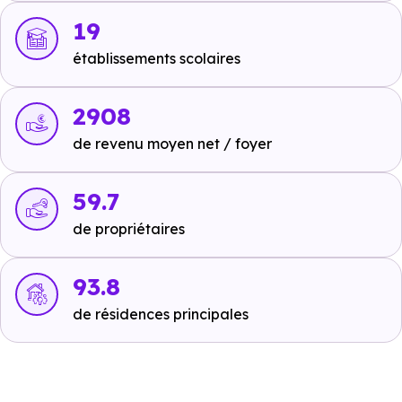
Milipom
à 976 m, soit 2 min en voiture ou à 839 m,
19
soit 10 min à pied
.
établissements scolaires
Maternelle :
Ecole maternelle Louis Pergaud
à 787 m, soit 2
2908
min en voiture ou à 531 m, soit 6 min à pied
.
de revenu moyen net / foyer
Primaire :
Ecole élémentaire Louis Pergaud
à 442 m, soit 1
59.7
min en voiture ou à 442 m, soit 5 min à pied
.
de propriétaires
Collège :
93.8
Collège de Boigne
à 2.2 km, soit 3 min en voiture
ou à 1.4 km, soit 17 min à pied
.
de résidences principales
Lycée :
Lycée professionnel privé Lasalle Sainte-Anne -
Savoisienne
à 239 m, soit 1 min en voiture ou à