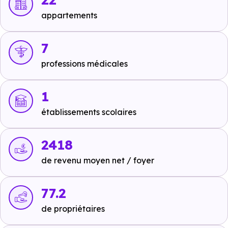
appartements
Ecoles :
7
Crèche :
professions médicales
Hautencouleurs
à 3.6 km, soit 6 min en voiture ou
à 3.5 km, soit 42 min à pied
.
1
Maternelle :
établissements scolaires
Ecole primaire publique Christine Janin
Hauteville Sur Fier
à 3.6 km, soit 6 min en voiture
2418
ou à 3.5 km, soit 42 min à pied
.
de revenu moyen net / foyer
Primaire :
Ecole primaire publique Christine Janin
77.2
Hauteville Sur Fier
à 3.6 km, soit 6 min en voiture
de propriétaires
ou à 3.5 km, soit 42 min à pied
.