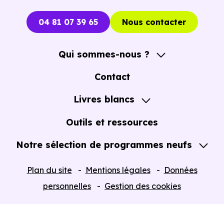
04 81 07 39 65
Nous contacter
Qui sommes-nous ?
A propos
Contact
Notre Accompagnement
Livres blancs
Notre Expertise
Guide de l'Achat immobilier neuf en VEFA
Outils et ressources
Notre sélection de programmes neufs
Tous nos Programmes neufs
Plan du site
Mentions légales
Données
Programmes neufs Dispositif Jeanbrun
personnelles
Gestion des cookies