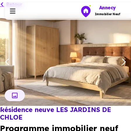
Retour
Annecy
Immobilier Neuf
Programmes neufs
Habiter
Investir
Actualités
Résidence neuve LES JARDINS DE
Ressources
CHLOE
Programme immobilier neuf
Financer