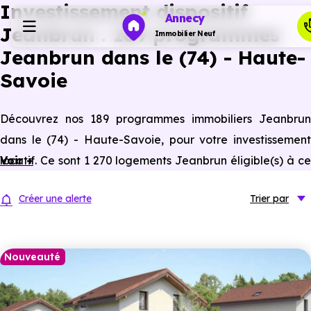
Investissement dispositif
Annecy
Jeanbrun : 189 programmes
Immobilier Neuf
Jeanbrun dans le (74) - Haute-
Savoie
Programmes neufs
Découvrez nos 189 programmes immobiliers Jeanbrun
Habiter
dans le (74) - Haute-Savoie, pour votre investissement
locatif. Ce sont 1 270 logements Jeanbrun éligible(s) à ce
Voir +
Investir
statut du bailleur privé.
Créer une alerte
Trier
par
Actualités
Nouveauté
Ressources
Financer