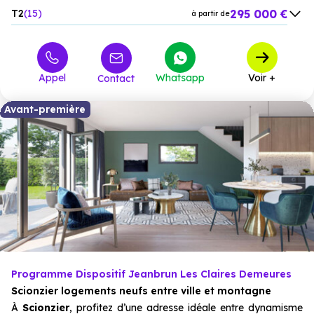
295 000 €
T2
15
à partir de
421 000 €
T3
8
à partir de
518 000 €
T4
4
à partir de
Appel
Whatsapp
Voir +
Contact
Avant-première
Programme Dispositif Jeanbrun Les Claires Demeures
Scionzier logements neufs entre ville et montagne
À
Scionzier
, profitez d’une adresse idéale entre dynamisme