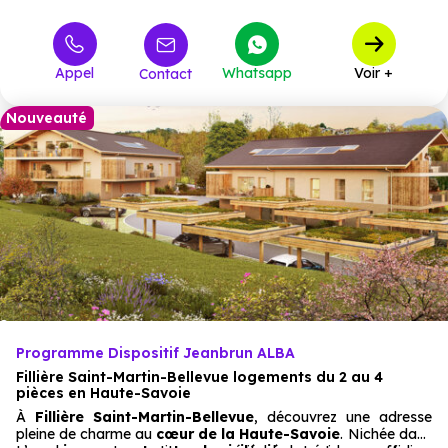
338 000 €
T3
à partir de
457 000 €
T4
à partir de
Appel
Whatsapp
Voir +
Contact
Nouveauté
Programme Dispositif Jeanbrun ALBA
Fillière Saint-Martin-Bellevue logements du 2 au 4
pièces en Haute-Savoie
À
Fillière Saint-Martin-Bellevue
, découvrez une adresse
pleine de charme au
cœur de la Haute-Savoie
. Nichée dans