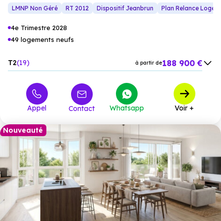
LMNP Non Géré
RT 2012
Dispositif Jeanbrun
Plan Relance Logem
4e Trimestre 2028
49 logements neufs
188 900 €
T2
19
à partir de
273 000 €
T3
20
à partir de
332 300 €
T4
10
à partir de
Appel
Whatsapp
Voir +
Contact
Nouveauté