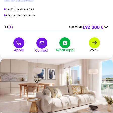
3e Trimestre 2027
2 logements neufs
192 000 €
T1
1
à partir de
298 800 €
T2
1
à partir de
Appel
Whatsapp
Voir +
Contact