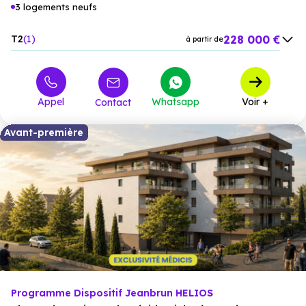
3 logements neufs
228 000 €
T2
1
à partir de
308 000 €
T3
1
à partir de
380 000 €
M4
1
à partir de
Appel
Whatsapp
Voir +
Contact
Avant-première
Programme Dispositif Jeanbrun HELIOS