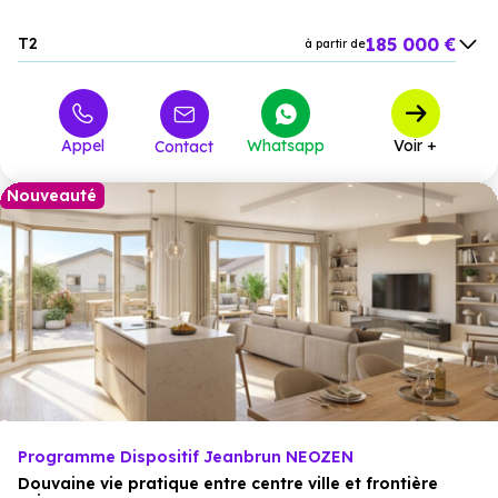
185 000 €
T2
à partir de
275 000 €
T3
à partir de
319 000 €
T4
à partir de
Appel
Whatsapp
Voir +
Contact
375 000 €
T5
à partir de
Nouveauté
Programme Dispositif Jeanbrun NEOZEN
Douvaine vie pratique entre centre ville et frontière