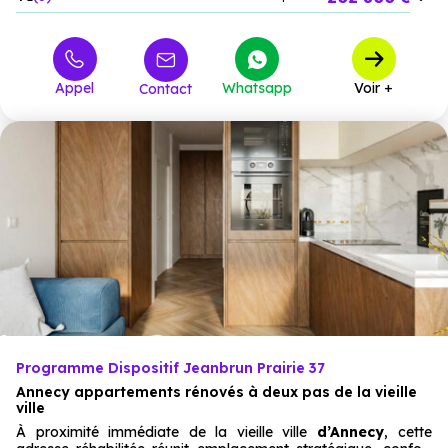
382 800 €
T2
1
à partir de
516 000 €
T3
1
à partir de
Appel
Whatsapp
Voir +
Contact
Programme Dispositif Jeanbrun Prairie 37
Annecy appartements rénovés à deux pas de la vieille
ville
À proximité immédiate de la vieille ville
d’Annecy
, cette