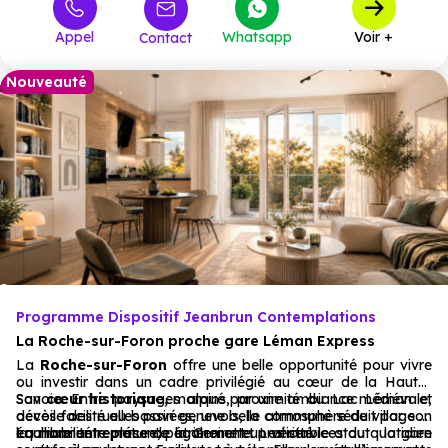
Appel
Whatsapp
Voir +
Contact
Nouveauté
Programme Dispositif Jeanbrun Contemplations
La Roche-sur-Foron proche gare Léman Express
La
Roche-sur-Foron
offre une belle opportunité pour vivre
ou investir dans un cadre privilégié au cœur de la Haute-
Savoie. Entre paysages alpins, proximité du Lac Léman et
Son
cœur historique,
marqué par une ambiance médiévale,
accès facilité au bassin genevois, la commune séduit par son
dévoile des ruelles pavées, une belle atmosphère de village et
équilibre entre nature, patrimoine et praticité.
la charmante place de la Grenette. Les services du quotidien
La mobilité représente également un véritable atout : la gare