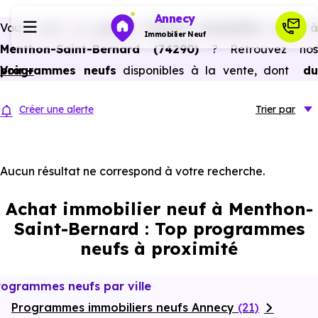
Annecy
Vous avez un
projet d’achat immobilier neuf 
Immobilier Neuf
Menthon-Saint-Bernard (74290)
? Retrouvez nos
programmes neufs
Voir +
disponibles à la vente, dont
du
Programmes neufs
studio au 5 pièces et plus,
à
prix promoteur
et
sans
Créer une alerte
Trier
par
frais d’agence
.
Habiter
Selon les
programmes immobiliers neufs disponible
à Menthon-Saint-Bernard (74290)
, vous pouvez auss
Aucun résultat ne correspond à votre recherche.
Investir
bénéficier des avantages du neuf :
PTZ, TVA réduite
Achat immobilier neuf à Menthon-
dans certains cas, frais de notaire réduits, bonnes
Actualités
Saint-Bernard : Top programmes
performances énergétiques, garanties constructeur, etc.
neufs à proximité
Ressources
rogrammes neufs par ville
Programmes immobiliers neufs Annecy
Financer
(21)