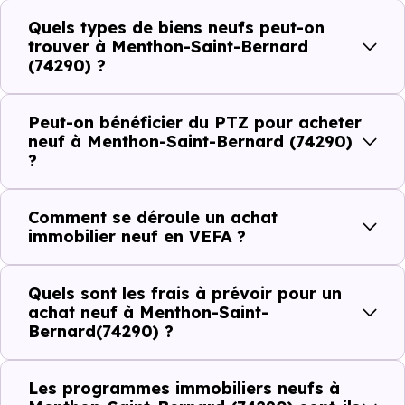
établissements scolaires. Des équipements du quotidien
Quels types de biens neufs peut-on
trouver à Menthon-Saint-Bernard
qui constituent autant d'arguments concrets pour habiter
(74290) ?
ou investir dans la commune.
Peut-on bénéficier du PTZ pour acheter
neuf à Menthon-Saint-Bernard (74290)
Combien coûte un logement à Menthon-
?
Saint-Bernard (74290) ?
C'est souvent la première question. Voici les repères de
Comment se déroule un achat
immobilier neuf en VEFA ?
prix à connaître pour un achat immobilier à Menthon-
Saint-Bernard (74290) :
Quels sont les frais à prévoir pour un
achat neuf à Menthon-Saint-
Bernard(74290) ?
Prix
Prix
Prix
minimum
moyen
maximum
Les programmes immobiliers neufs à