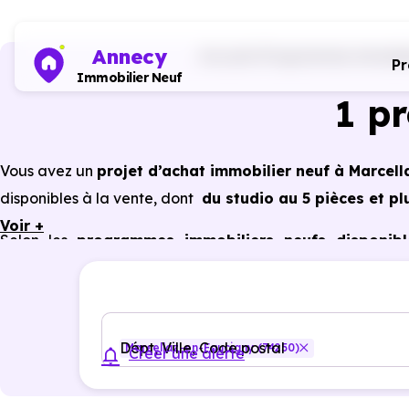
Annecy
Accueil
Programmes immobil
P
Immobilier Neuf
1 p
Vous avez un
projet d’achat immobilier neuf à Marcel
disponibles à la vente, dont
du studio au 5 pièces et pl
Voir +
Selon les
programmes immobiliers neufs disponibl
bénéficier des avantages du neuf :
PTZ, TVA réduite
dan
énergétiques, garanties constructeur, etc.
Dépt, Ville, Code postal
Marcellaz-en-Faucigny (74250)
Créer une alerte