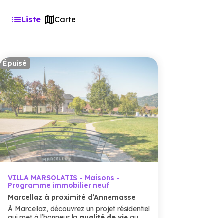
Liste
Carte
Épuisé
VILLA MARSOLATIS - Maisons -
Programme immobilier neuf
Marcellaz à proximité d’Annemasse
À Marcellaz, découvrez un projet résidentiel
qui met à l’honneur la
qualité de vie
au