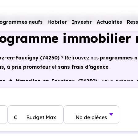
iers neufs Auvergne-Rhône-Alpes
Haute-Savoie (74)
Ma
rogrammes neufs
Habiter
Investir
Actualités
Res
rogramme immobilier 
laz-en-Faucigny (74250)
? Retrouvez nos
programmes n
us,
à
prix promoteur
et
sans frais d’agence
.
es à Marcellaz-en-Faucigny (74250)
, vous pouvez a
s certains cas, frais de notaire réduits, bonnes perform
€
Budget Max
Nb de pièces