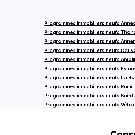
m² de terrain. Un véritable terrain de jeu
pour les enfants, les animaux ou les
amateurs de jardinage. Côté pratique, les
logements disposent de stationnements
Programmes immobiliers neufs Anne
privatifs, avec jusqu’à deux places
extérieures, pour une organisation
Programmes immobiliers neufs Thon
quotidienne simplifiée. Un projet idéal pour
s’installer durablement dans un
Programmes immobiliers neufs Ann
environnement naturel recherché, aux
portes de la Suisse.
Programmes immobiliers neufs Douv
Programmes immobiliers neufs Ambil
Programmes immobiliers neufs Evian
Programmes immobiliers neufs La R
Programmes immobiliers neufs Rumil
Programmes immobiliers neufs Saint
Programmes immobiliers neufs Vétr
Conse