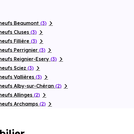
 neufs Beaumont
(3)
neufs Cluses
(3)
eufs Fillière
(3)
neufs Perrignier
(3)
neufs Reignier-Esery
(3)
neufs Sciez
(3)
eufs Vallières
(3)
neufs Alby-sur-Chéran
(2)
neufs Allinges
(2)
 neufs Archamps
(2)
bilier