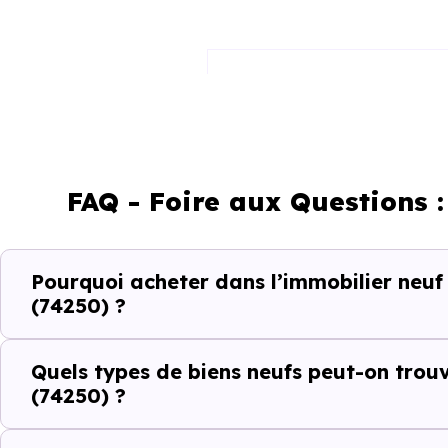
Appartement
Maison
FAQ - Foire aux Questions 
Ces prix varient selon la lo
Pourquoi acheter dans l’immobilier neu
programme. Notre moteur de re
(74250) ?
Marcellaz-en-Faucigny (74250)
Le parc résidentiel de Marcel
Quels types de biens neufs peut-on trou
(74250) ?
% de résidences secondaires.
Avec 75.9 % de propriétaires