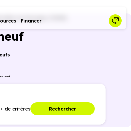
rcellaz-en-Faucigny (74250)
sources
Financer
neuf
eufs
ussi
ances
+ de critères
Rechercher