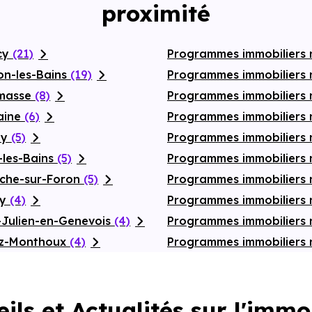
proximité
cy
(21)
Programmes immobiliers
on-les-Bains
(19)
Programmes immobiliers 
emasse
(8)
Programmes immobiliers n
aine
(6)
Programmes immobiliers 
ly
(5)
Programmes immobiliers 
-les-Bains
(5)
Programmes immobiliers 
oche-sur-Foron
(5)
Programmes immobiliers n
ly
(4)
Programmes immobiliers 
-Julien-en-Genevois
(4)
Programmes immobiliers 
az-Monthoux
(4)
Programmes immobiliers
ils et Actualités sur l'immo