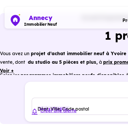
Annecy
Accueil
Programmes 
P
Immobilier Neuf
1 p
Vous avez un
projet d’achat immobilier neuf à Yvoire
vente, dont
du studio au 5 pièces et plus,
à
prix prom
Voir +
Selon les
programmes immobiliers neufs disponibles à
du neuf :
PTZ, TVA réduite
dans certains cas, frais de 
constructeur, etc.
Dépt, Ville, Code postal
Yvoire (74140)
Créer une alerte