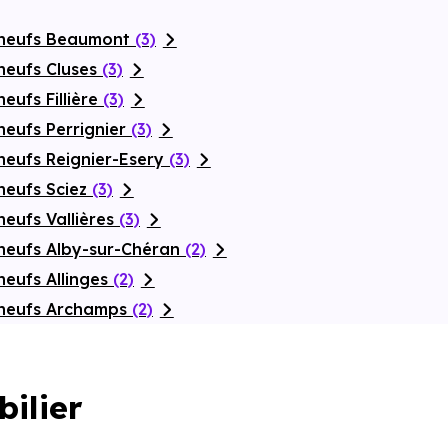
 neufs Beaumont
(3)
neufs Cluses
(3)
eufs Fillière
(3)
neufs Perrignier
(3)
neufs Reignier-Esery
(3)
neufs Sciez
(3)
eufs Vallières
(3)
neufs Alby-sur-Chéran
(2)
neufs Allinges
(2)
 neufs Archamps
(2)
bilier