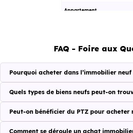
Appartement
Maison
FAQ - Foire aux Qu
Ces prix varient selon la lo
programme. Notre moteur de re
Yvoire (74140) selon votre bud
Pourquoi acheter dans l’immobilier neuf 
Le parc résidentiel de Yvoi
résidences secondaires.
Quels types de biens neufs peut-on trouv
Avec 67.5 % de propriétaire
Peut-on bénéficier du PTZ pour acheter 
complémentaires : un march
d'investissement ou d'achat de 
Comment se déroule un achat immobilier