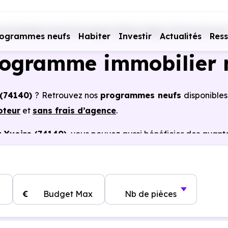
immobiliers neufs Auvergne-Rhône-Alpes
Haute-Savoie 
rogrammes neufs
Habiter
Investir
Actualités
Res
rogramme immobilier 
 (74140)
? Retrouvez nos
programmes neufs
disponibles
oteur
et
sans frais d’agence
.
 Yvoire (74140)
, vous pouvez aussi bénéficier des avan
notaire réduits, bonnes performances énergétiques, gara
€
Budget Max
Nb de pièces