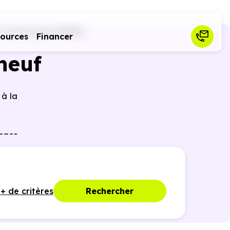
(74)
Yvoire (74140)
sources
Financer
neuf
 à la
tages
nties
+ de critères
Rechercher