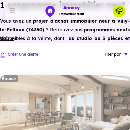
1 programme immobilier neuf
Annecy
Immobilier Neuf
Vous avez un
projet d’achat immobilier neuf à Villy-
le-Pelloux (74350)
? Retrouvez nos
programmes neuf
Programmes neufs
disponibles à la vente, dont
Voir +
du studio au 5 pièces e
plus,
à
prix promoteur
et
sans frais d’agence
.
Habiter
Créer une alerte
Trier
par
Selon les
programmes immobiliers neufs disponible
à Villy-le-Pelloux (74350)
, vous pouvez aussi bénéficie
Investir
des avantages du neuf :
PTZ, TVA réduite
dans certains
Épuisé
cas, frais de notaire réduits, bonnes performances
Actualités
énergétiques, garanties constructeur, etc.
Ressources
Financer