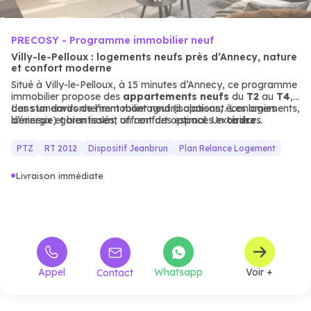
PRECOSY - Programme immobilier neuf
Villy-le-Pelloux : logements neufs près d’Annecy, nature
et confort moderne
Situé à Villy-le-Pelloux, à 15 minutes d’Annecy, ce programme
immobilier propose des
appartements
neufs
du
T2
au
T4
,
dans un environnement montagnard apaisant. Les logements,
Les standards de l’immobilier neuf (isolations, économies
lumineux et bien isolés, offrent des espaces extérieurs
d’énergie) garantissent un confort optimal. Un
cadre
(balcons, terrasses) pour profiter pleinement de la nature.
résidentiel
idéal pour une résidence principale ou un
investissement locatif, entre
proximité
urbaine et tranquillité.
PTZ
RT 2012
Dispositif Jeanbrun
Plan Relance Logement
Livraison immédiate
Appel
Whatsapp
Voir +
Contact