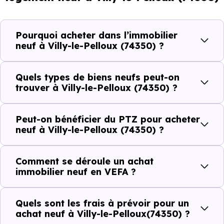
14.17 % de jeunes et 27.06 % d'enfants. Un profil
démographique qui renseigne directement sur la
demande locative locale et les typologies de biens les
Pourquoi acheter dans l’immobilier
plus recherchées.
neuf à Villy-le-Pelloux (74350) ?
Côté cadre de vie, Villy-le-Pelloux (74350) dispose de 1
Quels types de biens neufs peut-on
commerces, 1 professions médicales et 1 établissements
trouver à Villy-le-Pelloux (74350) ?
scolaires. Des équipements du quotidien qui constituent
autant d'arguments concrets pour habiter ou investir
Peut-on bénéficier du PTZ pour acheter
dans la commune.
neuf à Villy-le-Pelloux (74350) ?
Comment se déroule un achat
Combien coûte un logement à Villy-le-
immobilier neuf en VEFA ?
Pelloux (74350) ?
C'est souvent la première question. Voici les repères de
Quels sont les frais à prévoir pour un
achat neuf à Villy-le-Pelloux(74350) ?
prix à connaître pour un achat immobilier à Villy-le-