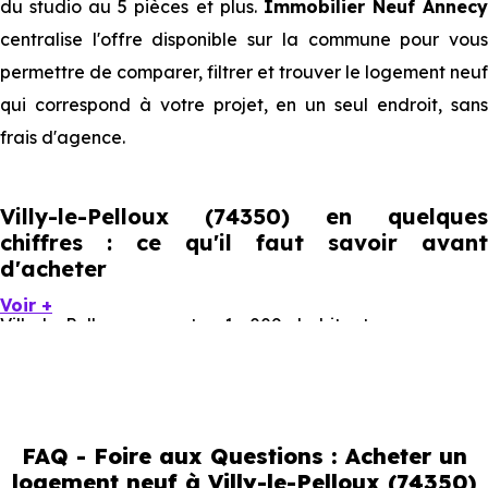
du studio au 5 pièces et plus.
Immobilier Neuf Annec
centralise l'offre disponible sur la commune pour vous
permettre de comparer, filtrer et trouver le logement neuf
qui correspond à votre projet, en un seul endroit, sans
frais d'agence.
Villy-le-Pelloux (74350) en quelques
chiffres : ce qu'il faut savoir avant
d'acheter
Voir +
Villy-le-Pelloux compte 1 009 habitants, avec une
évolution démographique de 1.7 % par an. Un indicateur
direct de l'attractivité de la commune et du dynamisme
de son marché immobilier. La population se répartit entre
FAQ - Foire aux Questions : Acheter un
47.57 % d'adultes (dont 82.7 % d'actifs), 11.2 % de seniors,
logement neuf à Villy-le-Pelloux (74350)