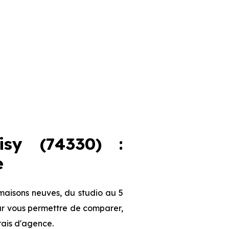
sy (74330) :
e
maisons neuves, du studio au 5
our vous permettre de comparer,
frais d'agence.