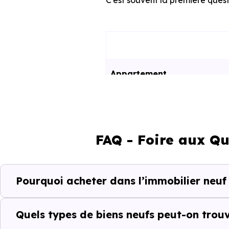
C'est souvent la première questi
Appartement
Maison
FAQ - Foire aux Qu
Ces prix varient selon la lo
programme. Notre moteur de re
Poisy (74330) selon votre budge
Pourquoi acheter dans l’immobilier neuf 
Le parc résidentiel de Poisy 
secondaires.
Quels types de biens neufs peut-on trouv