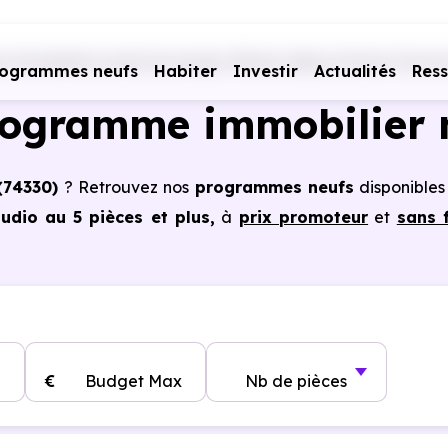
 immobiliers neufs Auvergne-Rhône-Alpes
Haute-Savoie
rogrammes neufs
Habiter
Investir
Actualités
Res
rogramme immobilier 
(74330)
? Retrouvez nos
programmes neufs
disponibles
dio au 5 pièces et plus,
à
prix promoteur
et
sans f
à Poisy (74330)
, vous pouvez aussi bénéficier des avan
notaire réduits, bonnes performances énergétiques, gara
€
Budget Max
Nb de pièces