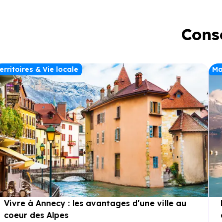
Conse
erritoires & Vie locale
Ma
Vivre à Annecy : les avantages d'une ville au
coeur des Alpes