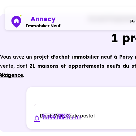
Annecy
Accueil
Programmes
P
Immobilier Neuf
1 p
Vous avez un
projet d’achat immobilier neuf à Poisy 
vente, dont
21 maisons et appartements neufs du stu
d’agence
Voir +
.
Selon les
programmes immobiliers neufs disponibles 
du neuf :
PTZ, TVA réduite
dans certains cas, frais de 
constructeur, etc.
Dépt, Ville, Code postal
Poisy (74330)
Créer une alerte