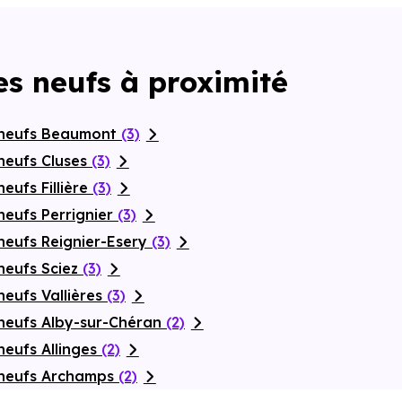
s neufs à proximité
 neufs Beaumont
(3)
neufs Cluses
(3)
eufs Fillière
(3)
neufs Perrignier
(3)
neufs Reignier-Esery
(3)
neufs Sciez
(3)
eufs Vallières
(3)
neufs Alby-sur-Chéran
(2)
neufs Allinges
(2)
 neufs Archamps
(2)