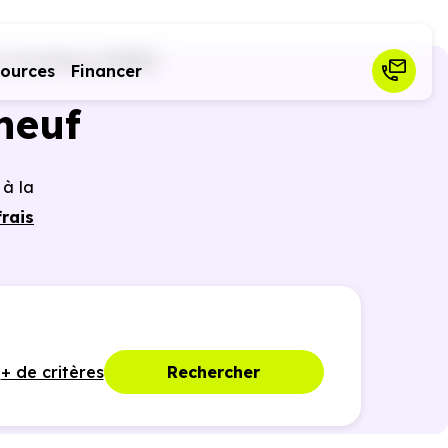
 (74)
Poisy (74330)
sources
Financer
neuf
 à la
rais
tages
nties
+ de critères
Rechercher