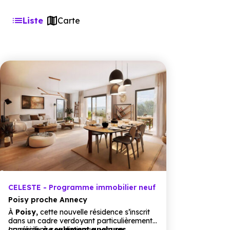
Liste
Carte
CELESTE - Programme immobilier neuf
Poisy proche Annecy
À
Poisy,
cette nouvelle résidence s’inscrit
dans un cadre verdoyant particulièrement
apprécié,
La résidence se distingue par une
à seulement quelques