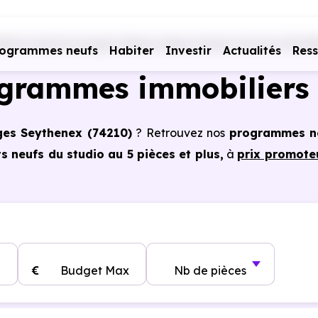
liers neufs Auvergne-Rhône-Alpes
Haute-Savoie (74)
F
rogrammes neufs
Habiter
Investir
Actualités
Res
ogrammes immobiliers 
ges Seythenex (74210)
? Retrouvez nos
programmes n
 neufs du studio au 5 pièces et plus,
à
prix promote
à Faverges Seythenex (74210)
, vous pouvez aussi bénéf
tains cas, frais de notaire réduits, bonnes performa
€
Budget Max
Nb de pièces