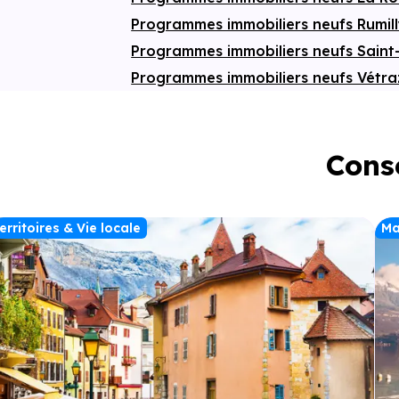
Programmes immobiliers neufs Rumil
Programmes immobiliers neufs Saint
Programmes immobiliers neufs Vétr
Conse
erritoires & Vie locale
Ma