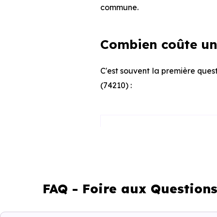
commune.
Combien coûte un
C'est souvent la première ques
(74210) :
Appartement
Maison
FAQ - Foire aux Question