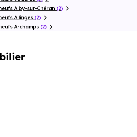
neufs Alby-sur-Chéran
(2)
neufs Allinges
(2)
 neufs Archamps
(2)
bilier