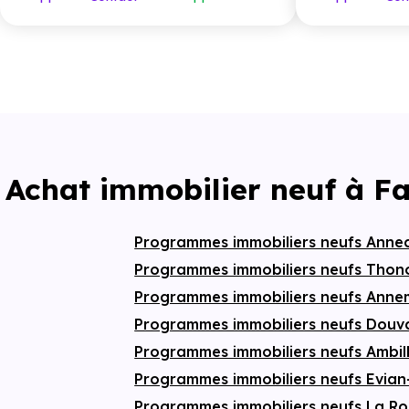
339 000 €
lumière grâce à 
soigneusement 
plus disposent d’
espace de rang
appréciable. Le
d’une concepti
triple orientatio
et salle d’eau pr
toutes les salle
Les appartemen
systématiqueme
Achat immobilier neuf à F
terrasse
ou un
de respiration a
vélos
ainsi que
viennent complét
Programmes immobiliers neufs Anne
une
qualité de 
Haute-Savoie.
Programmes immobiliers neufs Thon
Programmes immobiliers neufs Ann
Programmes immobiliers neufs Douv
Programmes immobiliers neufs Ambil
Programmes immobiliers neufs Evian
Programmes immobiliers neufs La R