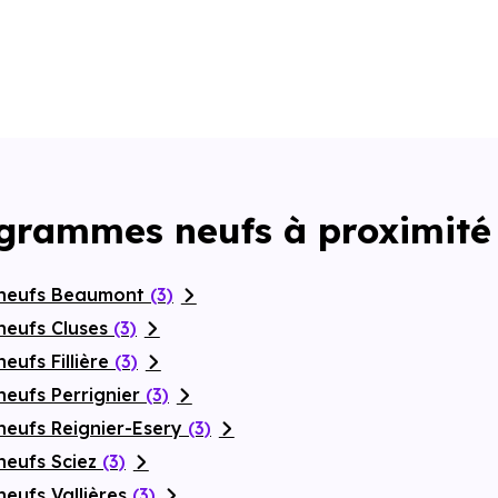
ogrammes neufs à proximité
 neufs Beaumont
(3)
neufs Cluses
(3)
eufs Fillière
(3)
neufs Perrignier
(3)
neufs Reignier-Esery
(3)
neufs Sciez
(3)
eufs Vallières
(3)