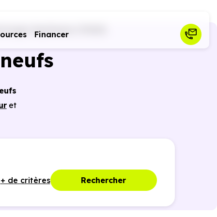
averges Seythenex (74210)
sources
Financer
neufs
eufs
ur
et
icier
nces
+ de critères
Rechercher