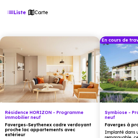
Liste
Carte
En cours de tra
Résidence HORIZON - Programme
Symbiose - P
immobilier neuf
neuf
Faverges-Seythenex cadre verdoyant
Faverges à pro
proche lac appartements avec
Implanté dans u
extérieur
remarquable, c