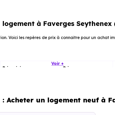
 logement à Faverges Seythenex (
tion. Voici les repères de prix à connaître pour un achat 
Voir +
Prix minimum
Prix moyen
1 731 € /m²
3 012 € /m²
1 542 € /m²
3 526 € /m²
s : Acheter un logement neuf à F