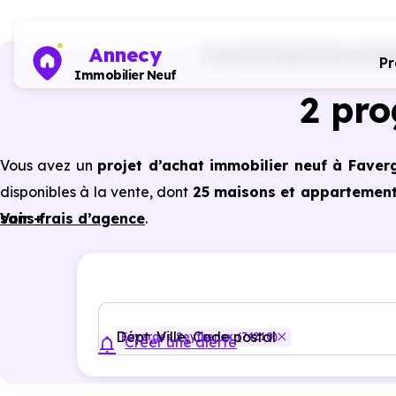
Annecy
Accueil
Programmes immobi
P
Immobilier Neuf
2 pr
Vous avez un
projet d’achat immobilier neuf à Faver
disponibles à la vente, dont
25 maisons et appartements
sans frais d’agence
Voir +
.
Selon les
programmes immobiliers neufs disponibles 
des avantages du neuf :
PTZ, TVA réduite
dans cer
énergétiques, garanties constructeur, etc.
Dépt, Ville, Code postal
Faverges Seythenex (74210)
Créer une alerte