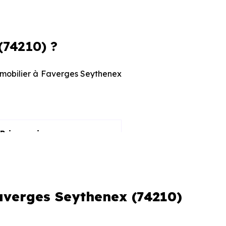
74210) ?
immobilier à Faverges Seythenex
Prix maximum
4 795 € /m²
6 047 € /m²
averges Seythenex (74210)