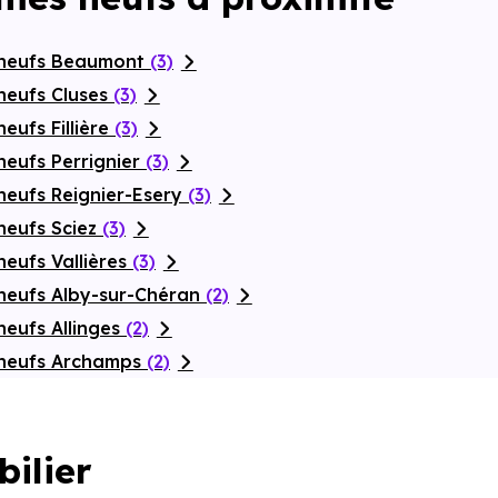
 neufs Beaumont
(3)
neufs Cluses
(3)
eufs Fillière
(3)
neufs Perrignier
(3)
neufs Reignier-Esery
(3)
neufs Sciez
(3)
eufs Vallières
(3)
neufs Alby-sur-Chéran
(2)
neufs Allinges
(2)
 neufs Archamps
(2)
bilier