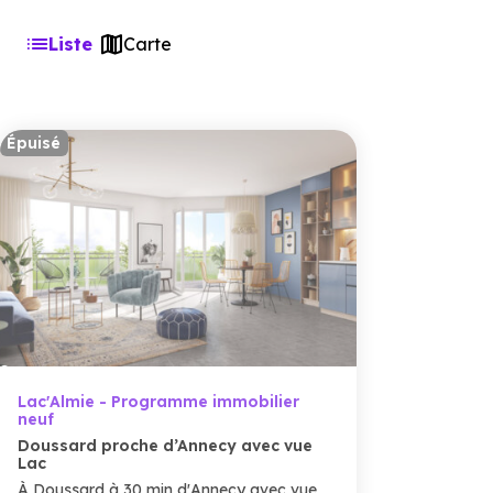
Liste
Carte
Épuisé
Lac'Almie - Programme immobilier
neuf
Doussard proche d’Annecy avec vue
Lac
À Doussard à 30 min d'Annecy avec vue