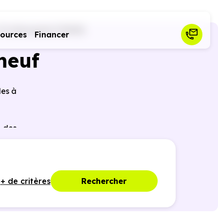
74)
Doussard (74210)
sources
Financer
neuf
les à
r des
ques,
+ de critères
Rechercher