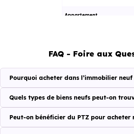
Appartement
Maison
FAQ - Foire aux Que
Ces prix varient selon la lo
programme. Notre moteur de re
Doussard (74210) selon votre 
Pourquoi acheter dans l’immobilier neuf
Le parc résidentiel de Dous
résidences secondaires.
Quels types de biens neufs peut-on trou
Avec 66.9 % de propriétaire
Peut-on bénéficier du PTZ pour acheter 
complémentaires : un march
d'investissement ou d'achat de 