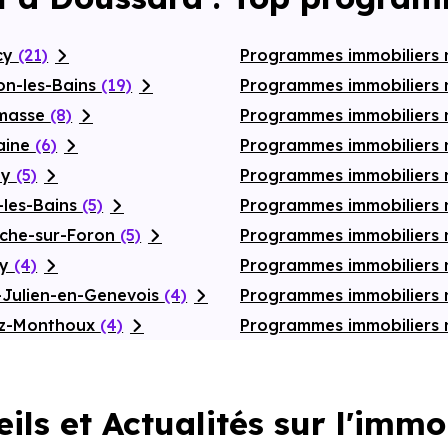
cy
(21)
Programmes immobiliers
on-les-Bains
(19)
Programmes immobiliers 
emasse
(8)
Programmes immobiliers n
aine
(6)
Programmes immobiliers 
ly
(5)
Programmes immobiliers 
-les-Bains
(5)
Programmes immobiliers 
oche-sur-Foron
(5)
Programmes immobiliers n
ly
(4)
Programmes immobiliers 
-Julien-en-Genevois
(4)
Programmes immobiliers 
az-Monthoux
(4)
Programmes immobiliers
ils et Actualités sur l'immo