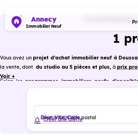
Annecy
Accueil
Programmes i
P
Immobilier Neuf
1 p
Vous avez un
projet d’achat immobilier neuf à Doussa
la vente, dont
du studio au 5 pièces et plus,
à
prix pr
Voir +
Selon les
programmes immobiliers neufs disponibl
avantages du neuf :
PTZ, TVA réduite
dans certains cas
garanties constructeur, etc.
Dépt, Ville, Code postal
Doussard (74210)
Créer une alerte