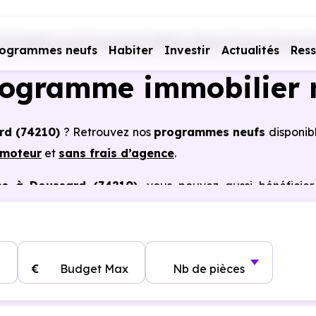
mmobiliers neufs Auvergne-Rhône-Alpes
Haute-Savoie (
rogrammes neufs
Habiter
Investir
Actualités
Res
rogramme immobilier 
rd (74210)
? Retrouvez nos
programmes neufs
disponib
omoteur
et
sans frais d’agence
.
es à Doussard (74210)
, vous pouvez aussi bénéficie
, frais de notaire réduits, bonnes performances énergéti
€
Budget Max
Nb de pièces