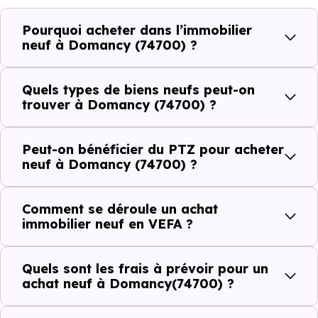
Côté cadre de vie, Domancy (74700) dispose de 10
Pourquoi acheter dans l’immobilier
commerces, 2 professions médicales et 2 établissements
neuf à Domancy (74700) ?
scolaires. Des équipements du quotidien qui constituent
autant d'arguments concrets pour habiter ou investir
Quels types de biens neufs peut-on
dans la commune.
trouver à Domancy (74700) ?
Peut-on bénéficier du PTZ pour acheter
Combien coûte un logement à Domancy
neuf à Domancy (74700) ?
(74700) ?
Comment se déroule un achat
C'est souvent la première question. Voici les repères de
immobilier neuf en VEFA ?
prix à connaître pour un achat immobilier à Domancy
(74700) :
Quels sont les frais à prévoir pour un
achat neuf à Domancy(74700) ?
Prix
Prix
Prix