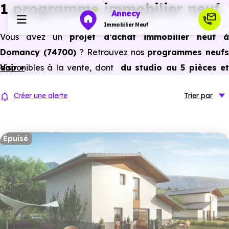
1 programme immobilier neuf
Annecy
Immobilier Neuf
Vous avez un
projet d’achat immobilier neuf 
Domancy (74700)
? Retrouvez nos
programmes neufs
Programmes neufs
disponibles à la vente, dont
Voir +
du studio au 5 pièces e
plus,
à
prix promoteur
et
sans frais d’agence
.
Habiter
Créer une alerte
Trier
par
Selon les
programmes immobiliers neufs disponible
à Domancy (74700)
, vous pouvez aussi bénéficier de
Investir
avantages du neuf :
PTZ, TVA réduite
dans certains cas
Épuisé
frais de notaire réduits, bonnes performances
Actualités
énergétiques, garanties constructeur, etc.
Ressources
Financer