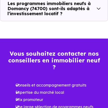
Les programmes immobiliers neufs à
minimum
moyen
maximum
Domancy (74700) sont-ils adaptés à
l’investissement locatif ?
3 560 €
Appartement
1 590 € /m²
5 217 € /m²
/m²
4 888 €
Maison
1 953 € /m²
7 243 € /m²
/m²
Vous souhaitez contacter nos
conseillers en immobilier neuf
Ces prix varient selon la localisation dans la commune, la
?
surface, les prestations et le stade d'avancement du
programme. Notre moteur de recherche vous permet
Conseils et accompagnement gratuits
d'explorer et de filtrer l'ensemble des programmes
Expertise du marché local
disponibles à Domancy (74700) selon votre budget.
Prix promoteur
Le parc résidentiel de Domancy (74700) se compose de
Une large sélection de programmes neufs