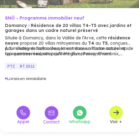
SNÖ - Programme immobilier neuf
Domancy : Résidence de 20 villas T4–T5 avec jardins et
garages dans un cadre naturel préservé
Située à Domancy, dans la Vallée de l’Arve, cette
résidence
neuve
propose 20 villas mitoyennes du
T4
au
T5
, conçues
pour s’intégrer harmonieusement dans un cadre naturel et
À 5 minutes de Sallanches, la commune offre un accès rapide
typique. Les résidents profitent d’un environnement
aux
commerces
, ainsi qu’à Megève, Passy, Chamonix,
verdoyant, avec des panoramas exceptionnels sur le Mont-
Genève et les frontières voisines. Les villas, de 78 à 95 m²,
Blanc, pour un quotidien ressourçant.
allient tradition et modernité, avec des jardins privatifs, un
PTZ
RT 2012
garage et une place de stationnement. Un emplacement
stratégique pour les familles ou les investisseurs recherchant
Livraison immédiate
un habitat neuf moderne et bien desservi.
Appel
Whatsapp
Voir +
Contact