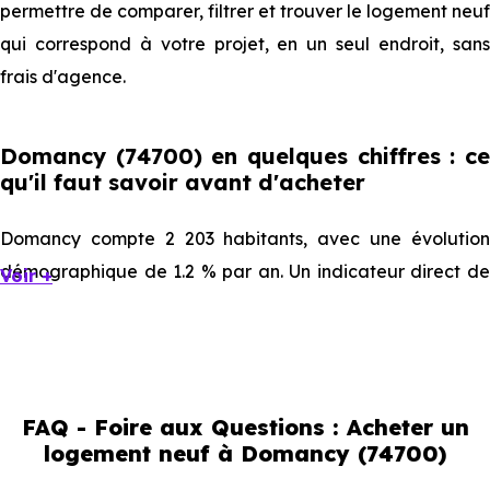
permettre de comparer, filtrer et trouver le logement neuf
qui correspond à votre projet, en un seul endroit, sans
frais d'agence.
Domancy (74700) en quelques chiffres : ce
qu'il faut savoir avant d'acheter
Domancy compte 2 203 habitants, avec une évolution
démographique de 1.2 % par an. Un indicateur direct de
Voir +
l'attractivité de la commune et du dynamisme de son
marché immobilier. La population se répartit entre 43.12 %
d'adultes (dont 78.6 % d'actifs), 26.51 % de seniors, 13.35 %
de jeunes et 17.02 % d'enfants. Un profil démographique
FAQ - Foire aux Questions : Acheter un
qui renseigne directement sur la demande locative locale
logement neuf à Domancy (74700)
et les typologies de biens les plus recherchées.