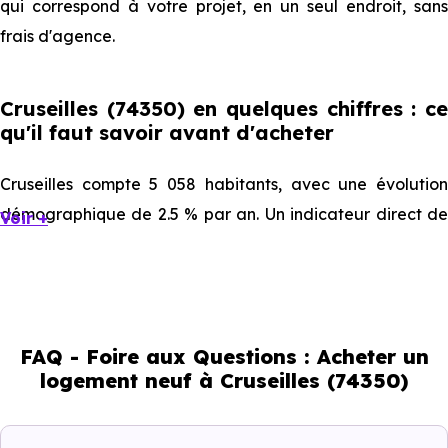
qui correspond à votre projet, en un seul endroit, sans
frais d'agence.
Cruseilles (74350) en quelques chiffres : ce
qu'il faut savoir avant d'acheter
Cruseilles compte 5 058 habitants, avec une évolution
démographique de 2.5 % par an. Un indicateur direct de
Voir +
l'attractivité de la commune et du dynamisme de son
marché immobilier. La population se répartit entre 40.77
% d'adultes (dont 78.9 % d'actifs), 20.62 % de seniors,
20.88 % de jeunes et 17.73 % d'enfants. Un profil
FAQ - Foire aux Questions : Acheter un
démographique qui renseigne directement sur la
logement neuf à Cruseilles (74350)
demande locative locale et les typologies de biens les
plus recherchées.