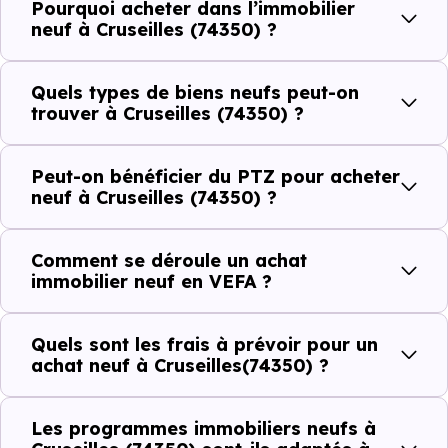
Pourquoi acheter dans l’immobilier
Côté cadre de vie, Cruseilles (74350) dispose de 29
neuf à Cruseilles (74350) ?
commerces, 26 professions médicales et 6 établissements
scolaires. Des équipements du quotidien qui constituent
Quels types de biens neufs peut-on
autant d'arguments concrets pour habiter ou investir
trouver à Cruseilles (74350) ?
dans la commune.
Peut-on bénéficier du PTZ pour acheter
neuf à Cruseilles (74350) ?
Combien coûte un logement à Cruseilles
(74350) ?
Comment se déroule un achat
immobilier neuf en VEFA ?
C'est souvent la première question. Voici les repères de
prix à connaître pour un achat immobilier à Cruseilles
Quels sont les frais à prévoir pour un
(74350) :
achat neuf à Cruseilles(74350) ?
Les programmes immobiliers neufs à
Prix
Prix
Prix