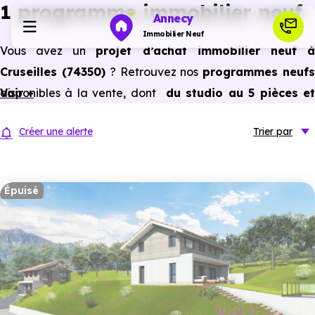
1 programme immobilier neuf
Annecy
Immobilier Neuf
Vous avez un
projet d’achat immobilier neuf 
Cruseilles (74350)
? Retrouvez nos
programmes neuf
Programmes neufs
disponibles à la vente, dont
Voir +
du studio au 5 pièces e
plus,
à
prix promoteur
et
sans frais d’agence
.
Habiter
Créer une alerte
Trier
par
Selon les
programmes immobiliers neufs disponible
à Cruseilles (74350)
, vous pouvez aussi bénéficier de
Investir
avantages du neuf :
PTZ, TVA réduite
dans certains cas
Épuisé
frais de notaire réduits, bonnes performances
Actualités
énergétiques, garanties constructeur, etc.
Ressources
Financer