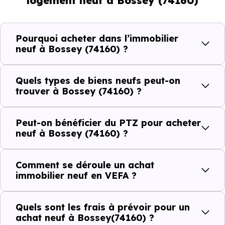
logement neuf à Bossey (74160)
et les typologies de biens les plus recherchées.
Côté cadre de vie, Bossey (74160) dispose de 3
Pourquoi acheter dans l’immobilier
commerces, 1 professions médicales et 1 établissements
neuf à Bossey (74160) ?
scolaires. Des équipements du quotidien qui constituent
autant d'arguments concrets pour habiter ou investir
Quels types de biens neufs peut-on
dans la commune.
trouver à Bossey (74160) ?
Peut-on bénéficier du PTZ pour acheter
Combien coûte un logement à Bossey
neuf à Bossey (74160) ?
(74160) ?
Comment se déroule un achat
C'est souvent la première question. Voici les repères de
immobilier neuf en VEFA ?
prix à connaître pour un achat immobilier à Bossey
(74160) :
Quels sont les frais à prévoir pour un
achat neuf à Bossey(74160) ?