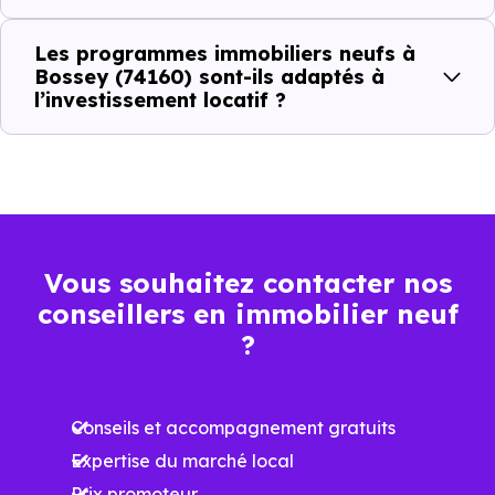
Prix
Prix
Prix
Les programmes immobiliers neufs à
minimum
moyen
maximum
Bossey (74160) sont-ils adaptés à
l’investissement locatif ?
5 626 €
Appartement
3 296 € /m²
7 396 € /m²
/m²
6 605 €
Maison
3 754 € /m²
12 834 € /m²
/m²
Vous souhaitez contacter nos
conseillers en immobilier neuf
Ces prix varient selon la localisation dans la commune, la
?
surface, les prestations et le stade d'avancement du
programme. Notre moteur de recherche vous permet
Conseils et accompagnement gratuits
d'explorer et de filtrer l'ensemble des programmes
Expertise du marché local
disponibles à Bossey (74160) selon votre budget.
Prix promoteur