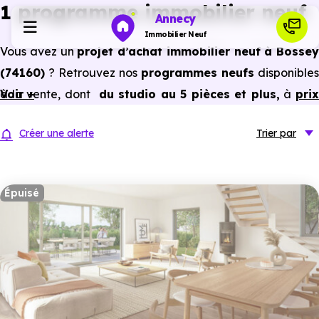
1 programme immobilier neuf
Annecy
Immobilier Neuf
Vous avez un
projet d’achat immobilier neuf à Bossey
(74160)
? Retrouvez nos
programmes neufs
disponibles
Programmes neufs
à la vente, dont
Voir +
du studio au 5 pièces et plus,
à
pri
promoteur
et
sans frais d’agence
.
Habiter
Créer une alerte
Trier
par
Selon les
programmes immobiliers neufs disponible
à Bossey (74160)
, vous pouvez aussi bénéficier des
Investir
avantages du neuf :
PTZ, TVA réduite
dans certains cas
Épuisé
frais de notaire réduits, bonnes performances
Actualités
énergétiques, garanties constructeur, etc.
Ressources
Financer