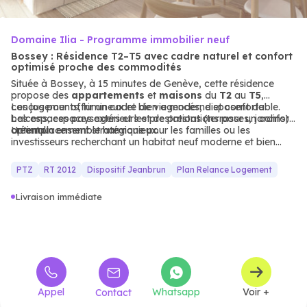
Domaine Ilia - Programme immobilier neuf
Bossey : Résidence T2–T5 avec cadre naturel et confort
optimisé proche des commodités
Située à Bossey, à 15 minutes de Genève, cette résidence
propose des
appartements
et
maisons
du
T2
au
T5
,
conçus pour offrir un cadre de vie moderne et confortable.
Les logements, lumineux et bien agencés, disposent de
Les espaces paysagers et les prestations (terrasses, jardins)
balcons, espaces extérieurs et de prestations pour un confort
créent un ensemble harmonieux.
optimal.
Un emplacement stratégique pour les familles ou les
investisseurs recherchant un habitat neuf moderne et bien
desservi.
PTZ
RT 2012
Dispositif Jeanbrun
Plan Relance Logement
Livraison immédiate
Appel
Whatsapp
Voir +
Contact