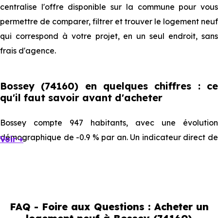
centralise l'offre disponible sur la commune pour vous
permettre de comparer, filtrer et trouver le logement neuf
qui correspond à votre projet, en un seul endroit, sans
frais d'agence.
Bossey (74160) en quelques chiffres : ce
qu'il faut savoir avant d'acheter
Bossey compte 947 habitants, avec une évolution
démographique de -0.9 % par an. Un indicateur direct de
Voir +
l'attractivité de la commune et du dynamisme de son
marché immobilier. La population se répartit entre 47.1 %
d'adultes (dont 80.7 % d'actifs), 19.32 % de seniors, 9.93 %
de jeunes et 23.65 % d'enfants. Un profil démographique
FAQ - Foire aux Questions : Acheter un
qui renseigne directement sur la demande locative locale