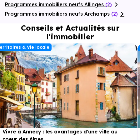
Programmes immobiliers neufs Allinges
(2)
Programmes immobiliers neufs Archamps
(2)
Conseils et Actualités sur
l'immobilier
erritoires & Vie locale
Vivre à Annecy : les avantages d'une ville au
coeur des Alpes