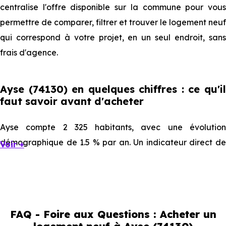
centralise l'offre disponible sur la commune pour vous
permettre de comparer, filtrer et trouver le logement neuf
qui correspond à votre projet, en un seul endroit, sans
frais d'agence.
Ayse (74130) en quelques chiffres : ce qu'il
faut savoir avant d'acheter
Ayse compte 2 325 habitants, avec une évolution
démographique de 1.5 % par an. Un indicateur direct de
Voir +
l'attractivité de la commune et du dynamisme de son
marché immobilier. La population se répartit entre 43.23 %
d'adultes (dont 79 % d'actifs), 25.59 % de seniors, 13.51 %
de jeunes et 17.68 % d'enfants. Un profil démographique
FAQ - Foire aux Questions : Acheter un
qui renseigne directement sur la demande locative locale