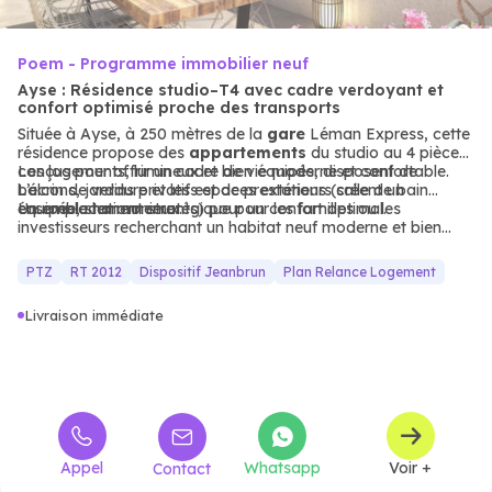
Poem - Programme immobilier neuf
Ayse : Résidence studio–T4 avec cadre verdoyant et
confort optimisé proche des transports
Située à Ayse, à 250 mètres de la
gare
Léman Express, cette
résidence propose des
appartements
du studio au 4 pièces,
conçus pour offrir un cadre de vie moderne et confortable.
Les logements, lumineux et bien équipés, disposent de
L’écrin de verdure et les espaces extérieurs créent un
balcons, jardins privatifs et de prestations (salle de bain
ensemble harmonieux.
équipée, stationnements) pour un confort optimal.
Un emplacement stratégique pour les familles ou les
investisseurs recherchant un habitat neuf moderne et bien
desservi.
PTZ
RT 2012
Dispositif Jeanbrun
Plan Relance Logement
Livraison immédiate
Appel
Whatsapp
Voir +
Contact