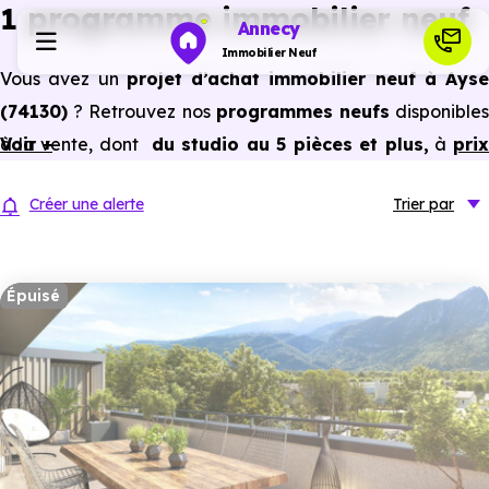
1 programme immobilier neuf
Annecy
Immobilier Neuf
Vous avez un
projet d’achat immobilier neuf à Ayse
(74130)
? Retrouvez nos
programmes neufs
disponible
Programmes neufs
à la vente, dont
Voir +
du studio au 5 pièces et plus,
à
pri
promoteur
et
sans frais d’agence
.
Habiter
Créer une alerte
Trier
par
Selon les
programmes immobiliers neufs disponible
à Ayse (74130)
, vous pouvez aussi bénéficier des
Investir
avantages du neuf :
PTZ, TVA réduite
dans certains cas
Épuisé
frais de notaire réduits, bonnes performances
Actualités
énergétiques, garanties constructeur, etc.
Ressources
Financer