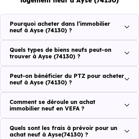
logement neuf à Ayse (74130)
et les typologies de biens les plus recherchées.
Côté cadre de vie, Ayse (74130) dispose de 5 commerces,
Pourquoi acheter dans l’immobilier
0 professions médicales et 2 établissements scolaires. Des
neuf à Ayse (74130) ?
équipements du quotidien qui constituent autant
d'arguments concrets pour habiter ou investir dans la
Quels types de biens neufs peut-on
commune.
trouver à Ayse (74130) ?
Peut-on bénéficier du PTZ pour acheter
Combien coûte un logement à Ayse (74130)
neuf à Ayse (74130) ?
?
Comment se déroule un achat
C'est souvent la première question. Voici les repères de
immobilier neuf en VEFA ?
prix à connaître pour un achat immobilier à Ayse (74130) :
Quels sont les frais à prévoir pour un
achat neuf à Ayse(74130) ?
Prix
Prix
Prix