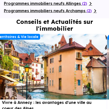
Programmes immobiliers neufs Allinges
(2)
Programmes immobiliers neufs Archamps
(2)
Conseils et Actualités sur
l'immobilier
erritoires & Vie locale
Vivre à Annecy : les avantages d'une ville au
coeur des Alpes