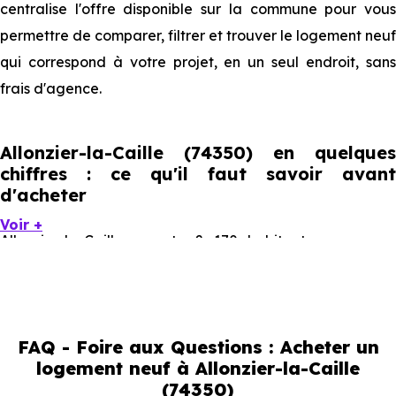
centralise l'offre disponible sur la commune pour vous
permettre de comparer, filtrer et trouver le logement neuf
qui correspond à votre projet, en un seul endroit, sans
frais d'agence.
Allonzier-la-Caille (74350) en quelques
chiffres : ce qu'il faut savoir avant
d'acheter
Voir +
Allonzier-la-Caille compte 2 170 habitants, avec une
évolution démographique de 1 % par an. Un indicateur
direct de l'attractivité de la commune et du dynamisme
de son marché immobilier. La population se répartit entre
FAQ - Foire aux Questions : Acheter un
46.27 % d'adultes (dont 78.4 % d'actifs), 14.01 % de
logement neuf à Allonzier-la-Caille
seniors, 18.71 % de jeunes et 21.01 % d'enfants. Un profil
(74350)