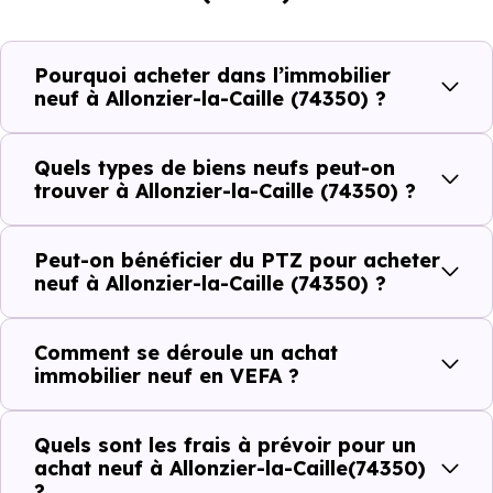
démographique qui renseigne directement sur la
demande locative locale et les typologies de biens les
plus recherchées.
Pourquoi acheter dans l’immobilier
neuf à Allonzier-la-Caille (74350) ?
Côté cadre de vie, Allonzier-la-Caille (74350) dispose de
11 commerces, 20 professions médicales et 2
Quels types de biens neufs peut-on
établissements scolaires. Des équipements du quotidien
trouver à Allonzier-la-Caille (74350) ?
qui constituent autant d'arguments concrets pour habiter
ou investir dans la commune.
Peut-on bénéficier du PTZ pour acheter
neuf à Allonzier-la-Caille (74350) ?
Combien coûte un logement à Allonzier-la-
Comment se déroule un achat
Caille (74350) ?
immobilier neuf en VEFA ?
C'est souvent la première question. Voici les repères de
Quels sont les frais à prévoir pour un
prix à connaître pour un achat immobilier à Allonzier-la-
achat neuf à Allonzier-la-Caille(74350)
Caille (74350) :
?