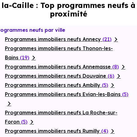
la-Caille : Top programmes neufs à
jardin privatif
engazonné avec
terrasse
, véritable
prolongement de l’espace de vie pour savourer les beaux
proximité
jours. Enfin, les villas sont équipées d’un grand garage avec
possibilité de recharge pour véhicule électrique, complété par
des places de stationnement privatives, répondant
rogrammes neufs par ville
pleinement aux besoins des familles d’aujourd’hui.
Programmes immobiliers neufs Annecy
(21)
Programmes immobiliers neufs Thonon-les-
Bains
(19)
Programmes immobiliers neufs Annemasse
(8)
Programmes immobiliers neufs Douvaine
(6)
Programmes immobiliers neufs Ambilly
(5)
Programmes immobiliers neufs Evian-les-Bains
(5)
Programmes immobiliers neufs La Roche-sur-
Foron
(5)
Programmes immobiliers neufs Rumilly
(4)