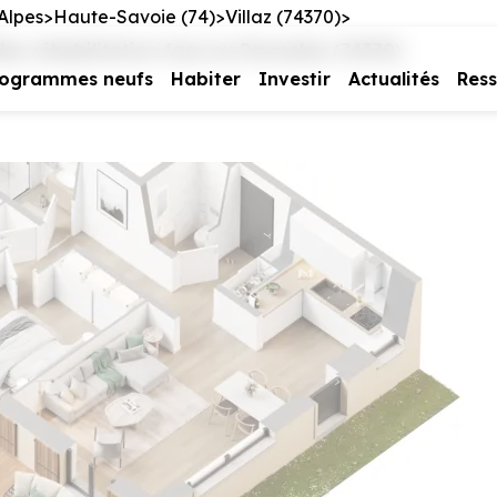
Alpes
Haute-Savoie (74)
Villaz (74370)
laz réhabilitation face au Parmelan (74370)
rogrammes neufs
Habiter
Investir
Actualités
Res