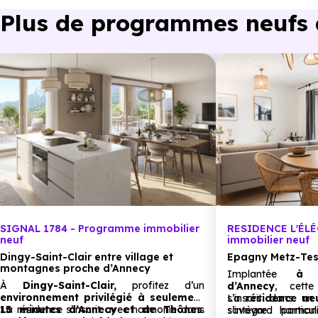
Primaire :
Plus de programmes neufs à 
Ecole primaire publique Villaz
à 2.3 km, soit 4 min
Collège :
Ecole secondaire privée hors contrat Anne de Gu
Lycée :
Lycée polyvalent Louis Lachenal
à 5.2 km, soit 8 
Supérieur :
Cfai Formavenir
à 5.5 km, soit 8 min en voiture ou 
SIGNAL 1784 - Programme immobilier
RESIDENCE L'ÉL
Commerces :
neuf
immobilier neuf
Dingy-Saint-Clair entre village et
Epagny Metz-Tes
Supermarché :
E.Leclerc Leclerc Relais Pringy
à 5.7 km
montagnes proche d’Annecy
Implantée
à 
À
Dingy-Saint-Clair,
profitez d’un
d’Annecy
, cette 
Supérette :
Carrefour Express Villaz
à 2.1 km, soit 3 mi
environnement privilégié à seulement
s’inscrit dans un
La
résidence ne
15 minutes d’Annecy et de Thônes
La résidence s’inscrit avec harmonie dans
.
savoyard particu
s’intègre harmo