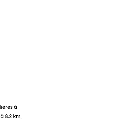
lières
à
 à 8.2 km,
soit 1 min