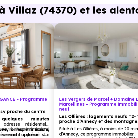
Villaz (74370) et les alent
 en voiture ou à 1.7 km, soit 21 min à pied
.
igne
à 4.3 km, soit 6 min en voiture ou à 2.5 km, soit 30 min 
min en voiture ou à 5.5 km, soit 1h 05 min à pied
.
à 5.8 km, soit 1h 10 min à pied
.
ÉGANCE - Programme
Les Vergers de Marcel + Domaine 
Marcellines - Programme immobili
neuf
sy proche du centre
, soit 8 min en voiture ou à 6.3 km, soit 1h 15 min à pied
.
Les Ollières : logements neufs T2–
quelques minutes
proche d’Annecy et des montagne
adresse résidentielle
n en voiture ou à 1.5 km, soit 18 min à pied
.
Situé à Les Ollières, à moins de 20 mi
 environnement naturel
uve,
à l’esprit intimiste,
d’Annecy, ce programme immobilier
lièrement apprécié. Le
nieusement dans son