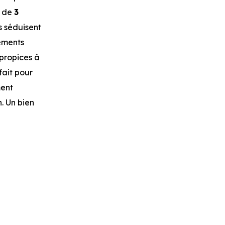
s de
3
s séduisent
léments
 propices à
fait pour
ment
. Un bien