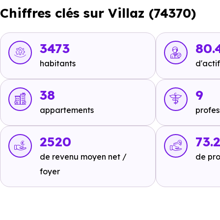
Chiffres clés sur Villaz (74370)
en voiture ou à 553 m, soit 7 min à pied
.
Tramway :
non disponible
.
3473
80.
Métro :
non disponible
.
habitants
d'actif
RER :
non disponible
.
Autoroutes :
A41 - Annecy Nord Sortie 17
à 18.8 km, so
38
9
appartements
profes
Ecoles :
2520
73.
Crèche :
de revenu moyen net /
de pro
Micro Renardeaux
à 2.1 km, soit 4 min en voiture 
foyer
Maternelle :
Ecole primaire publique Villaz
à 2.3 km, soit 4 min