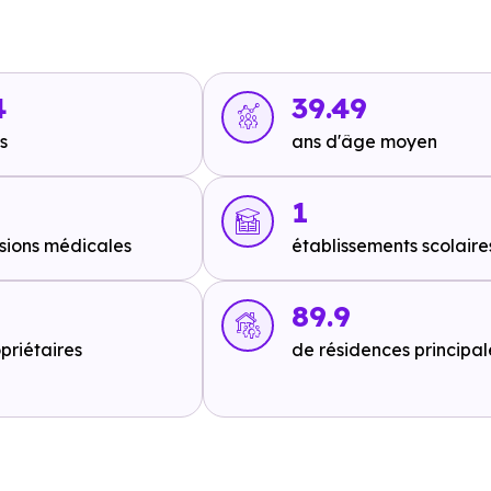
4
39.49
s
ans d'âge moyen
it 19 min en voiture ou à 8.1 km, soit 1h 36 min à pied
.
1
sions médicales
établissements scolaire
2
89.9
priétaires
de résidences principal
ou à 1.6 km, soit 19 min à pied
.
 en voiture ou à 1.7 km, soit 21 min à pied
.