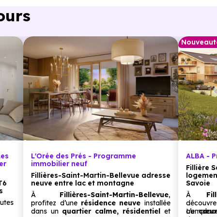
ours
Nouveaut
à pied
.
Les
L'Orée des Prés - Programme
ALBA - 
er
immobilier neuf
Fillière 
Fillières-Saint-Martin-Bellevue adresse
logement
T6
neuve entre lac et montagne
Savoie
s
À
Fillières-Saint-Martin-Bellevue
,
À
Fi
nutes
profitez d’une
résidence neuve
installée
découvre
dans un
quartier calme, résidentiel
et
au
L’emplac
cœur