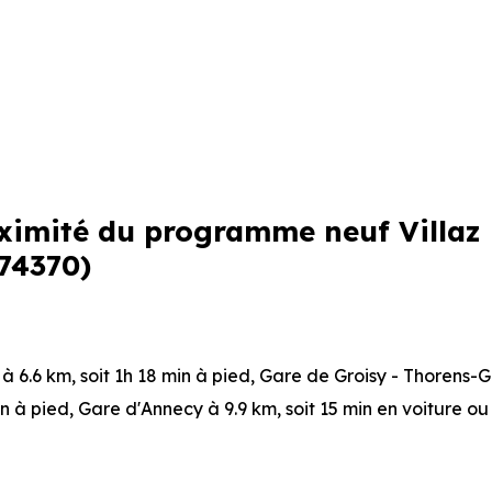
roximité du programme neuf Villaz
(74370)
 à 6.6 km, soit 1h 18 min à pied
,
Gare de Groisy - Thorens-G
in à pied
,
Gare d'Annecy
à 9.9 km, soit 15 min en voiture ou
ou à 1.5 km, soit 18 min à pied
,
Ligne 81 : Rossand
à 553 m, 