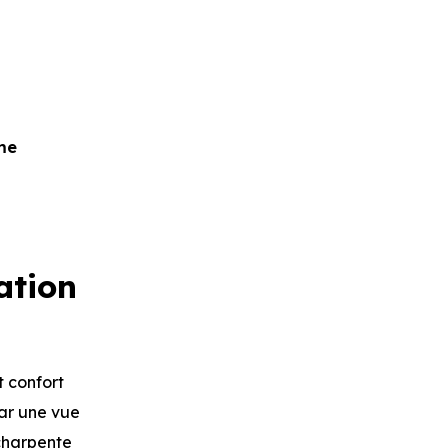
me
ation
t confort
par une vue
charpente