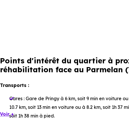
Points d'intérêt du quartier à p
réhabilitation face au Parmelan 
Transports :
Gares :
Gare de Pringy
à 6 km, soit 9 min en voiture ou
10.7 km, soit 13 min en voiture ou à 8.2 km, soit 1h 37 m
Voir +
soit 1h 38 min à pied
.
Bus :
Ligne 81 : La Salle
à 1.7 km, soit 2 min en voiture 