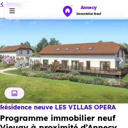
Retour
Annecy
Immobilier Neuf
Programmes neufs
Habiter
Investir
Actualités
Résidence neuve LES VILLAS OPERA
Ressources
Programme immobilier neuf
Financer
Vieugy à proximité d’Annecy