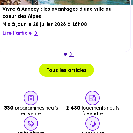
soit 4 min en voiture ou à 2 km, soit 24 min à pied
.
Vivre à Annecy : les avantages d'une ville au
coeur des Alpes
Mis à jour le 28 juillet 2026 à 16h08
Services :
Lire l'article
Police :
Gendarmerie - Brigade d'Annecy-Seynod
3.9 km, soit 7 min en voiture ou à 3.3 km, soit 43 min à
pied
.
Tous les articles
Poste :
Agence Postale Chavanod
à 6.4 km, soit 11 mi
en voiture ou à 6.1 km, soit 1h 13 min à pied
.
Bibliothèque :
Bibliotheque au Coin du Livre
à 2.9 km
soit 5 min en voiture ou à 2.7 km, soit 33 min à pied
.
330
programmes neufs
2 480
logements neufs
en vente
à vendre