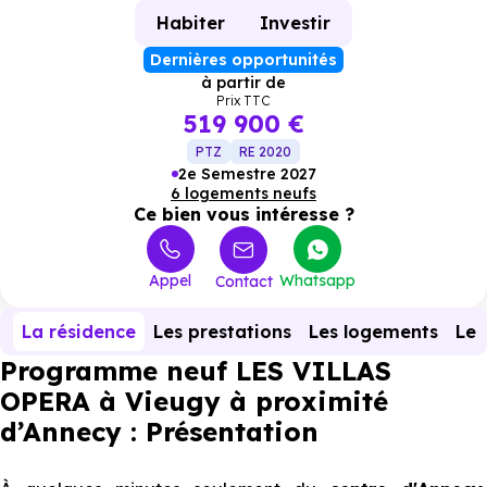
Habiter
Investir
Dernières opportunités
à partir de
Prix TTC
519 900 €
PTZ
RE 2020
2e Semestre 2027
6 logements neufs
Ce bien vous intéresse ?
Appel
Whatsapp
Contact
La résidence
Les prestations
Les logements
Le 
Programme neuf LES VILLAS
OPERA à Vieugy à proximité
d’Annecy : Présentation