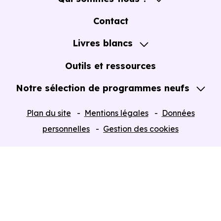
A propos
Contact
Notre Accompagnement
Livres blancs
Notre Expertise
Guide de l'Achat immobilier neuf en VEFA
Outils et ressources
Notre sélection de programmes neufs
Tous nos Programmes neufs
Plan du site
Mentions légales
Données
Programmes neufs Dispositif Jeanbrun
personnelles
Gestion des cookies
Retour