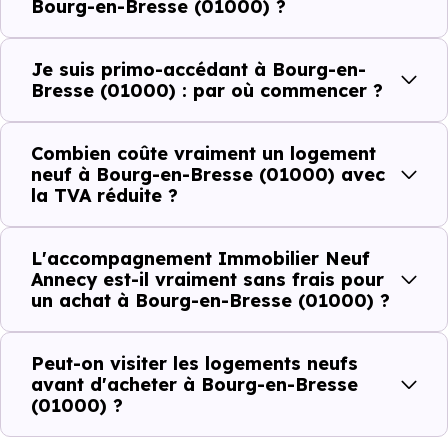
Bourg-en-Bresse (01000) ?
réelle, immédiate, sur le prix que vous payez.
Je suis primo-accédant à Bourg-en-
Prix HT du
Économie réalisée grâce à la
Bresse (01000) : par où commencer ?
logement
TVA à 5,5 %
Combien coûte vraiment un logement
150 000 €
~ 21 750 €
neuf à Bourg-en-Bresse (01000) avec
la TVA réduite ?
180 000 €
~ 26 100 €
L'accompagnement Immobilier Neuf
220 000 €
~ 31 900 €
Annecy est-il vraiment sans frais pour
un achat à Bourg-en-Bresse (01000) ?
250 000 €
~ 36 250 €
Peut-on visiter les logements neufs
avant d'acheter à Bourg-en-Bresse
Pour bénéficier de ce dispositif sur un programme
(01000) ?
immobilier neuf à
Bourg-en-Bresse (01000),
votr