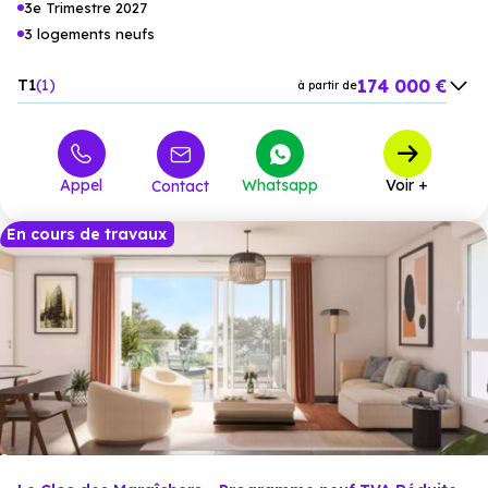
3e Trimestre 2027
3 logements neufs
174 000 €
T1
1
à partir de
245 000 €
T3
2
à partir de
Appel
Whatsapp
Voir +
Contact
En cours de travaux