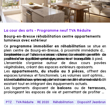
La cour des arts - Programme neuf TVA Réduite
Bourg-en-Bresse réhabilitation centre appartements
lumineux avec extérieur
Ce
programme immobilier en réhabilitation
se situe en
plein centre de Bourg-en-Bresse, à proximité immédiate des
commerces et des services. L’environnement permet de
Implantée sur l’ancien conservatoire, la résidence offre un
profiter d’un quotidien pratique, avec tout accessible à pied.
cadre de vie équilibré entre dynamisme et tranquillité.
L’ensemble s’organise autour de deux cours pavées
végétalisées, créant des espaces extérieurs apaisants.
Les
appartements, du studio au 3 pièces
, offrent des
espaces lumineux et fonctionnels. Les volumes sont optimisés
et les cuisines ouvertes apportent convivialité et modernité.
La réhabilitation permet de conserver le charme du bâti
existant tout en intégrant des équipements actuels.
Les logements disposent de
balcons
ou de
terrasses,
prolongeant les espaces de vie et permettant de profiter de
l’extérieur en cœur de ville.
PTZ
TVA Réduite
RE 2020
Réhabilitation
Dispositif Jeanbrun