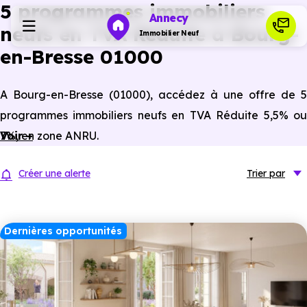
5 programmes immobiliers
Annecy
neufs en TVA Réduite à Bourg-
Immobilier Neuf
en-Bresse 01000
Programmes neufs
A Bourg-en-Bresse (01000), accédez à une offre de 5
programmes immobiliers neufs en TVA Réduite 5,5% ou
Habiter
7%, en zone ANRU.
Voir +
Investir
Créer une alerte
Trier
par
Actualités
Dernières opportunités
Ressources
Financer