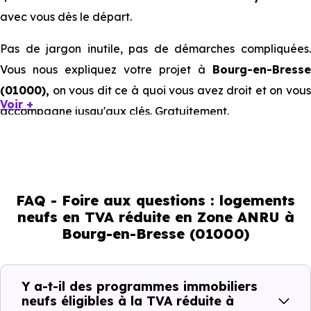
avec vous dès le départ.
Pas de jargon inutile, pas de démarches compliquées.
Vous nous expliquez votre projet à
Bourg-en-Bresse
(01000),
on vous dit ce à quoi vous avez droit et on vous
Voir +
accompagne jusqu'aux clés. Gratuitement.
Ce que la TVA réduite à 5,5 % ou 7
% représente concrètement pour un
achat immobilier neuf à Bourg-en-
FAQ - Foire aux questions : logements
neufs en TVA réduite en Zone ANRU à
Bresse (01000)
Bourg-en-Bresse (01000)
La différence entre une
TVA à 20 % et une TVA à 5,5 
/ 7 % sur un logement neuf à
Bourg-en-Bresse (01000)
Y a-t-il des programmes immobiliers
ce n'est pas un détail comptable. C'est une économie
neufs éligibles à la TVA réduite à