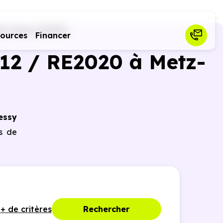
tz-Tessy (74370)
sources
Financer
12 / RE2020 à Metz-
essy
es de
+ de critères
Rechercher