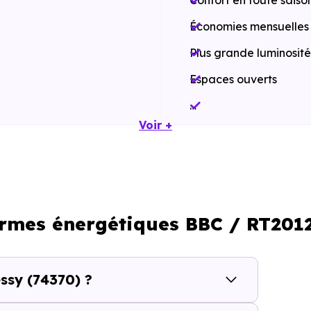
Confort en toute saiso
Économies mensuelles s
Plus grande luminosité
Espaces ouverts
…
Voir +
Meilleures exigences à
Performances énergét
Impact environnement
ormes énergétiques BBC / RT201
…
ssy (74370) ?
er qui se construit aussi à l’échel