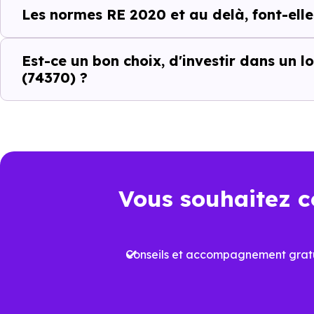
Acheter un bien immobilier à
M
Les normes RE 2020 et au delà, font-elle
quartiers, les dynamiques loc
différences entre les program
Est-ce un bon choix, d'investir dans un 
(74370) ?
C’est pour cela que l’accomp
Metz-Tessy (74370)
et ses sp
identifier les biens qui corr
investissement.
Vous souhaitez c
Un choix pertinen
Dans un marché immobilier où 
Conseils et accompagnement gratu
logement neuf conforme à la
R
Cela permet non seulement de b