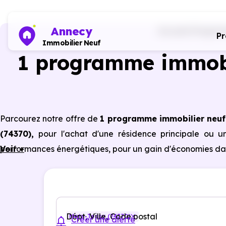
Annecy
Accueil
Program
P
Immobilier Neuf
1 programme immobi
Parcourez notre offre de
1 programme immobilier neuf
(74370)
,
pour l'achat d'une résidence principale ou u
performances énergétiques, pour un gain d'économies dan
Voir +
Dépt, Ville, Code postal
Metz-Tessy (74370)
Créer une alerte