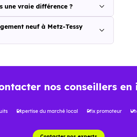
etz-Tessy (74370)
ne se résume pas à choisir un program
s une vraie différence ?
ales et les opportunités du marché. Tous les logements 
mes peuvent être significatives, notamment en matière de
logement neuf à Metz-Tessy
agnement local est essentiel.
Nos conseillers Immobi
écificités. Ils vous aident à décrypter les projets, à
espondent réellement à votre projet, qu’il s’agisse d’un
ontacter nos conseillers en 
t aujourd’hui… et demain
la performance énergétique devient un critère de plus e
its
Expertise du marché local
Prix promoteur
Un
E2020,
et anticipant les évolutions futures, constitue un 
énéficier d’un meilleur confort au quotidien, mais aussi
Contacter nos experts