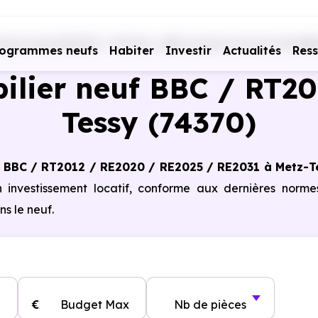
mes neufs RE2020 - RT2012 - BBC
Haute-Savoie (74)
Me
rogrammes neufs
Habiter
Investir
Actualités
Res
lier neuf BBC / RT20
Tessy (74370)
 BBC / RT2012 / RE2020 / RE2025 / RE2031 à Metz-T
n investissement locatif, conforme aux dernières norm
s le neuf.
€
Budget Max
Nb de pièces