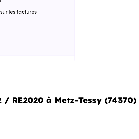
n
ur les factures
 la construction
iques améliorées
al réduit
2 / RE2020 à Metz-Tessy (74370)
le locale