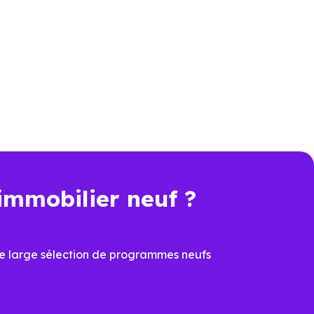
me. C’est aussi comprendre les
neufs ne se valent pas, et les
 performance et de conception.
lier Neuf Annecy
connaissent
 comparer les programmes et à
e résidence principale ou d’un
immobilier neuf ?
n plus déterminant, acheter un
e large sélection de programmes neufs
véritable avantage.
 de sécuriser la valeur du bien