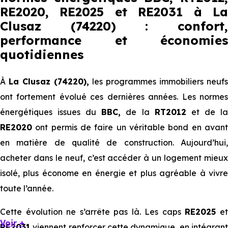
RE2020, RE2025 et RE2031 à La
Clusaz (74220) : confort,
performance et économies
quotidiennes
À
La Clusaz (74220),
les programmes immobiliers neufs
ont fortement évolué ces dernières années. Les normes
énergétiques issues du
BBC,
de la
RT2012
et de l
RE2020
ont permis de faire un véritable bond en avant
en matière de qualité de construction. Aujourd’hui,
acheter dans le neuf, c’est accéder à un logement mieux
isolé, plus économe en énergie et plus agréable à vivre
toute l’année.
Cette évolution ne s’arrête pas là. Les caps
RE2025
e
Voir +
RE2031
viennent renforcer cette dynamique, en intégrant