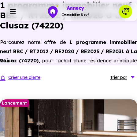
1 programme immobilier neuf
Annecy
BBC / RT2012 / RE2020 à La
Immobilier Neuf
Clusaz (74220)
Programmes neufs
Parcourez notre offre de
1 programme immobilier
neuf BBC / RT2012 / RE2020 / RE2025 / RE2031 à La
Habiter
Clusaz (74220)
Voir +
,
pour l'achat d'une résidence principal
ou un investissement locatif, conforme aux dernières
Investir
Créer une alerte
Trier
par
normes de performances énergétiques, pour un gain
d'économies dans le neuf.
Actualités
Lancement
Ressources
Financer