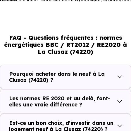
des exigences encore plus poussées sur l’impact
environnemental et le confort thermique. À terme, ces
normes vont continuer à transformer le marché
immobilier, en valorisant les biens les plus performants.
FAQ - Questions fréquentes : normes
énergétiques BBC / RT2012 / RE2020 à
En résumé :
La Clusaz (74220)
Normes énergétiques de
Avantages au quotidien
Pourquoi acheter dans le neuf à La
l’immobilier neuf
Clusaz (74220) ?
Isolations thermiques
Les normes RE 2020 et au delà, font-
et phoniques
elles une vraie différence ?
Confort en toute
saison
Est-ce un bon choix, d'investir dans un
logement neuf à La Clusaz (74220) ?
Économies