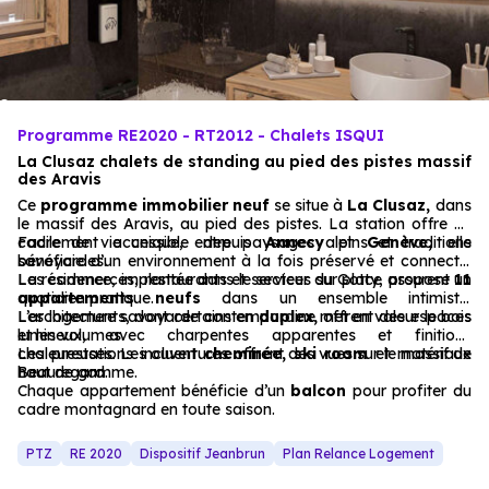
Programme RE2020 - RT2012 - Chalets ISQUI
La Clusaz chalets de standing au pied des pistes massif
des Aravis
Ce
programme immobilier neuf
se situe à
La Clusaz,
dans
le massif des Aravis, au pied des pistes. La station offre un
cadre de vie unique, entre paysages alpins et traditions
Facilement accessible depuis
Annecy
et
Genève,
elle
savoyardes.
bénéficie d’un environnement à la fois préservé et connecté.
Les commerces, restaurants et services sur place assurent un
La résidence, implantée dans le secteur du Gotty, propose
11
quotidien pratique.
appartements neufs
dans un ensemble intimiste.
L’architecture savoyarde contemporaine met en valeur le bois
Les logements, dont certains en
duplex,
offrent des espaces
et les volumes.
lumineux, avec charpentes apparentes et finitions
chaleureuses. Les ouvertures offrent des vues sur le massif de
Les prestations incluent
cheminée, ski room
et matériaux
Beauregard.
haut de gamme.
Chaque appartement bénéficie d’un
balcon
pour profiter du
cadre montagnard en toute saison.
PTZ
RE 2020
Dispositif Jeanbrun
Plan Relance Logement