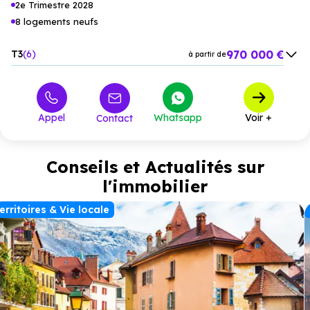
2e Trimestre 2028
8 logements neufs
970 000 €
T3
6
à partir de
1 073 000 €
T4
2
à partir de
Appel
Whatsapp
Voir +
Contact
Conseils et Actualités sur
l'immobilier
erritoires & Vie locale