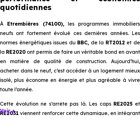
quotidiennes
À
Etrembières (74100),
les programmes immobilier
neufs ont fortement évolué ces dernières années. Les
normes énergétiques issues du
BBC,
de la
RT2012
et d
la
RE2020
ont permis de faire un véritable bond en avan
en matière de qualité de construction. Aujourd’hui,
acheter dans le neuf, c’est accéder à un logement mieux
isolé, plus économe en énergie et plus agréable à vivre
toute l’année.
Cette évolution ne s’arrête pas là. Les caps
RE2025
e
Voir +
RE2031
viennent renforcer cette dynamique, en intégrant
des exigences encore plus poussées sur l’impact
environnemental et le confort thermique. À terme, ces