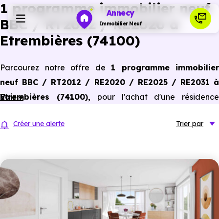
1 programme immobilier neuf
Annecy
BBC / RT2012 / RE2020 à
Immobilier Neuf
Etrembières (74100)
Programmes neufs
Parcourez notre offre de
1 programme immobilier
neuf BBC / RT2012 / RE2020 / RE2025 / RE2031 à
Habiter
Etrembières (74100)
Voir +
,
pour l'achat d'une résidenc
principale ou un investissement locatif, conforme aux
Investir
Créer une alerte
Trier
par
dernières normes de performances énergétiques, pour un
gain d'économies dans le neuf.
Actualités
Ressources
Financer