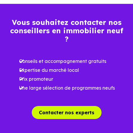
Plus grande
luminosité
Vous souhaitez contacter nos
Espaces ouverts
conseillers en immobilier neuf
…
?
Meilleures exigences
à la construction
Conseils et accompagnement gratuits
Expertise du marché local
Performances
Prix promoteur
énergétiques
Une large sélection de programmes neufs
améliorées
RE2025 et RE2031
Impact
environnemental
Contacter nos experts
réduit
…