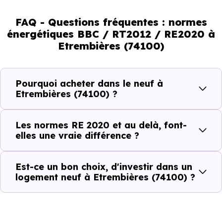
normes vont continuer à transformer le marché
immobilier, en valorisant les biens les plus performants.
FAQ - Questions fréquentes : normes
énergétiques BBC / RT2012 / RE2020 à
En résumé :
Etrembières (74100)
Normes énergétiques de
Avantages au quotidien
Pourquoi acheter dans le neuf à
l’immobilier neuf
Etrembières (74100) ?
Isolations thermiques
Les normes RE 2020 et au delà, font-
et phoniques
elles une vraie différence ?
Confort en toute
saison
Est-ce un bon choix, d'investir dans un
logement neuf à Etrembières (74100) ?
Économies
mensuelles sur les
BBC, RT2012, RE2020
factures