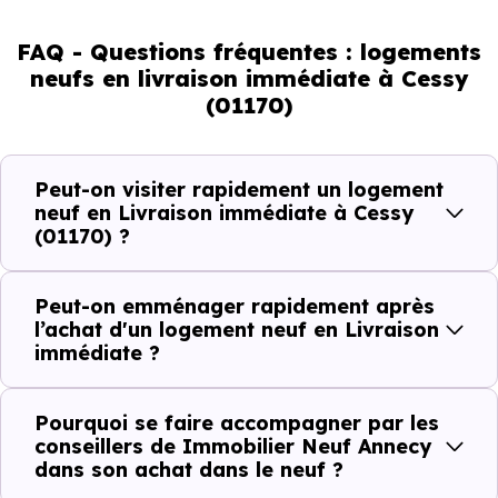
Livraison immédiate : ce que vous
pouvez réellement faire
FAQ - Questions fréquentes : logements
neufs en livraison immédiate à Cessy
(01170)
Avec un
logement neuf en livraison immédiate à
Cessy (01170)
, vous êtes dans une logique très concrète.
Le logement neuf est là, vous pouvez le voir, et le projet
Peut-on visiter rapidement un logement
peut avancer rapidement.
neuf en Livraison immédiate à Cessy
(01170) ?
Dans la pratique, voici comment cela se passe :
Peut-on emménager rapidement après
Action
Ce que cela change pour vous
l’achat d'un logement neuf en Livraison
immédiate ?
Visiter
Vous voyez le bien tel qu’il est
Pourquoi se faire accompagner par les
Comparer
Vous comparez des biens réels
conseillers de Immobilier Neuf Annecy
dans son achat dans le neuf ?