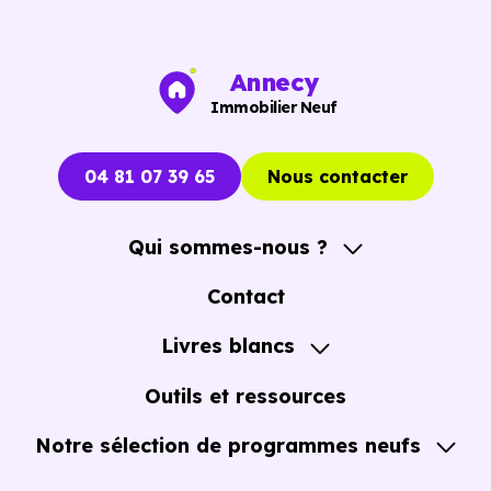
Vous pouvez consulter dès maintenant nos
programmes
immobiliers neufs à Cessy (01170)
pour voir le
opportunités concrètes.
Annecy
Immobilier Neuf
04 81 07 39 65
Nous contacter
Qui sommes-nous ?
A propos
Contact
Notre Accompagnement
Livres blancs
Notre Expertise
Guide de l'Achat immobilier neuf en VEFA
Outils et ressources
Notre sélection de programmes neufs
Tous nos Programmes neufs