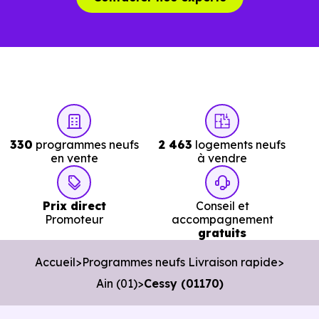
jours.
Avec
Immobilier Neuf Annecy,
vous accéde
directement aux
logements neufs en livraiso
immédiate à Cessy (01170)
réellement disponibles.
Nos conseillers vous permettent de :
330
programmes neufs
2 463
logements neufs
Cibler les bons biens dès le départ.
en vente
à vendre
Éviter les annonces obsolètes.
Prix direct
Conseil et
Organiser des visites pertinentes.
Promoteur
accompagnement
gratuits
Avancer rapidement dans les démarches.
Accueil
Programmes neufs Livraison rapide
L’objectif est de vous faire gagner du temps sans vous
Ain (01)
Cessy (01170)
pousser à décider dans la précipitation.