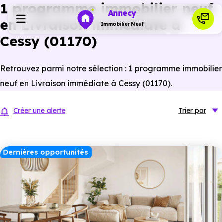
1 programme immobilier neuf
Annecy
en Livraison immédiate à
Immobilier Neuf
Cessy (01170)
Programmes neufs
Retrouvez parmi notre sélection : 1 programme immobilier
neuf en Livraison immédiate à Cessy (01170).
Habiter
Créer une alerte
Trier
par
Investir
Dernières opportunités
Actualités
Ressources
Financer