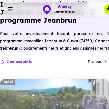
Investissement dispositif
Annecy
Jeanbrun Cuvat (74350) : 1
Immobilier Neuf
programme Jeanbrun
Programmes neufs
Pour votre investissement locatif, parcourez nos 1
programme immobilier Jeanbrun à Cuvat (74350). Ce sont
Habiter
Jeanbrun (appartements neufs et anciens assimilés neufs)
Voir +
à Cuvat éligibles à ce statut du bailleur privé.
Investir
Créer une alerte
Trier
par
Actualités
Épuisé
Ressources
Financer