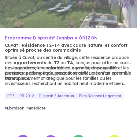
Programme Dispositif Jeanbrun ÔRIZON
Cuvat : Résidence T2–T4 avec cadre naturel et confort
optimisé proche des commodités
Située à Cuvat, au centre du village, cette résidence propose
des
appartements
du
T2
au
T4
, conçus pour offrir un cadre
de vie moderne et confortable. Les matières de qualité et les
Les logements, lumineux et bien agencés, disposent de
prestations (domotique, parquet stratifié) créent un ensemble
terrasses, parking et de prestations pour un confort optimal.
harmonieux.
Un emplacement stratégique pour les familles ou les
investisseurs recherchant un habitat neuf moderne et bien
desservi.
PTZ
RT 2012
Dispositif Jeanbrun
Plan Relance Logement
Livraison immédiate