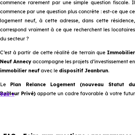
commence rarement par une simple question fiscale. Il
commence par une question plus concrète : est-ce que ce
logement neuf, à cette adresse, dans cette résidence,
correspond vraiment à ce que recherchent les locataires
du secteur ?
C’est à partir de cette réalité de terrain que
Immobilier
Neuf Annecy
accompagne les projets d’investissement en
immobilier neuf
avec le
dispositif Jeanbrun
.
Le
Plan Relance Logement (nouveau Statut d
Bailleur Privé)
apporte un cadre favorable à votre futur
Voir +
investissement immobilier.
Mais à l’échelle d’une ville, ce sont les usages locaux qui
orientent les bons choix. Tous les quartiers ne se
comportent pas de la même manière, tous les logements