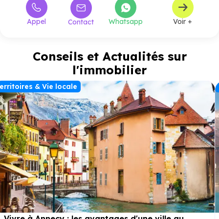
Appel
Whatsapp
Voir +
Contact
Conseils et Actualités sur
l'immobilier
erritoires & Vie locale
Vivre à Annecy : les avantages d'une ville au