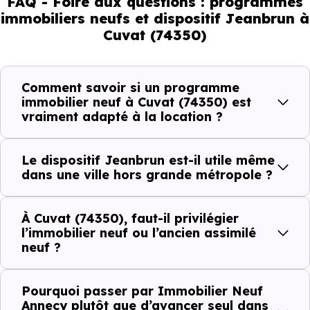
FAQ - Foire aux questions : programmes
immobiliers neufs et dispositif Jeanbrun à
ne répondent pas à la même demande, et toutes les
Cuvat (74350)
résidences n’offrent pas le même potentiel locatif.
Comment savoir si un programme
Avant la fiscalité, une question
immobilier neuf à Cuvat (74350) est
simple : quelle est la pertinence de
vraiment adapté à la location ?
votre projet d’investissement
locatif avec le dispositif Jeanbrun
Le dispositif Jeanbrun est-il utile même
à Cuvat (74350) ?
dans une ville hors grande métropole ?
À
Cuvat (74350)
, la qualité d’un
investissement locatif
À Cuvat (74350), faut-il privilégier
se lit à travers plusieurs critères concrets :
l’immobilier neuf ou l’ancien assimilé
neuf ?
Critères de terrain à considérer pour votre
Pourquoi passer par Immobilier Neuf
Annecy plutôt que d’avancer seul dans
investissement immobilier avec le dispositif