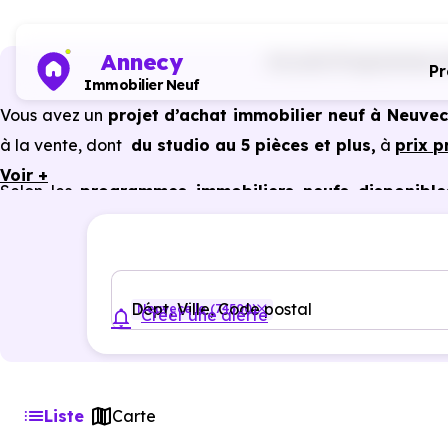
Annecy
Accueil
Programmes im
P
Immobilier Neuf
Vous avez un
projet d’achat immobilier neuf à Neuvec
à la vente, dont
du studio au 5 pièces et plus,
à
prix 
Voir +
Selon les
programmes immobiliers neufs disponible
avantages du neuf :
PTZ, TVA réduite
dans certains cas
garanties constructeur, etc.
Dépt, Ville, Code postal
Neuvecelle (74500)
Créer une alerte
Liste
Carte