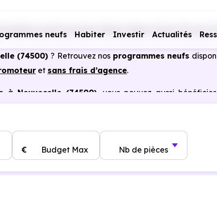
mobiliers neufs Auvergne-Rhône-Alpes
Haute-Savoie (7
rogrammes neufs
Habiter
Investir
Actualités
Res
elle (74500)
? Retrouvez nos
programmes neufs
dispon
promoteur
et
sans frais d’agence
.
s à Neuvecelle (74500)
, vous pouvez aussi bénéficie
, frais de notaire réduits, bonnes performances énergéti
€
Budget Max
Nb de pièces