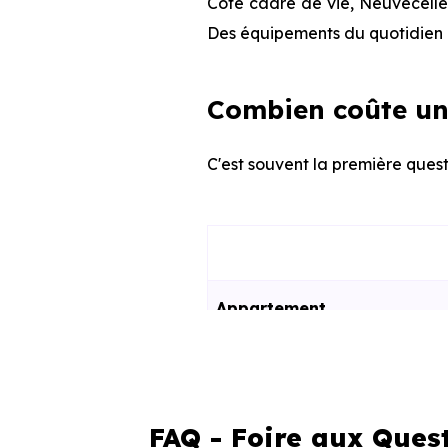
Côté cadre de vie, Neuvecelle 
Des équipements du quotidien q
Combien coûte un
C'est souvent la première quest
Appartement
Maison
FAQ - Foire aux Ques
Ces prix varient selon la lo