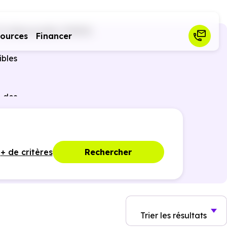
4)
Neuvecelle (74500)
sources
Financer
ibles
r des
ques,
+ de critères
Rechercher
Trier
les résultats