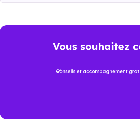
il faut regarder l’ensemble de 
juridique et dépenses à venir.
Point de comparaison
Da
Vous souhaitez c
Frais de notaire
Env
Conseils et accompagnement gratu
Plus
Aides à l’achat
proj
Performance
Vari
énergétique
prév
Travaux à court
Rafr