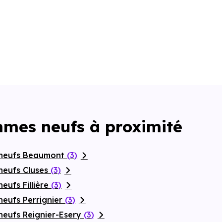
mmes neufs à proximité
 neufs Beaumont
(3)
neufs Cluses
(3)
eufs Fillière
(3)
neufs Perrignier
(3)
neufs Reignier-Esery
(3)