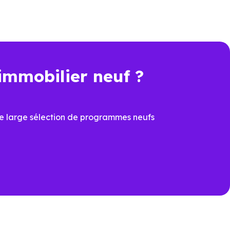
rformance énergétique, sécurité
immobilier neuf ?
t une économie importante dès
e large sélection de programmes neufs
cier du
PTZ
et de la
TVA
ons
ux dernières normes, avec
îtrisées
prévoir à la livraison