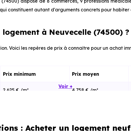
(74500) dispose de 8 commerces, 9 professions médicales
ui constituent autant d'arguments concrets pour habiter 
 logement à Neuvecelle (74500) ?
ion. Voici les repères de prix à connaître pour un achat im
Prix minimum
Prix moyen
Voir +
2 625 € /m²
4 758 € /m²
2 063 € /m²
5 148 € /m²
tions : Acheter un logement neuf
calisation dans la commune, la surface, les prestation