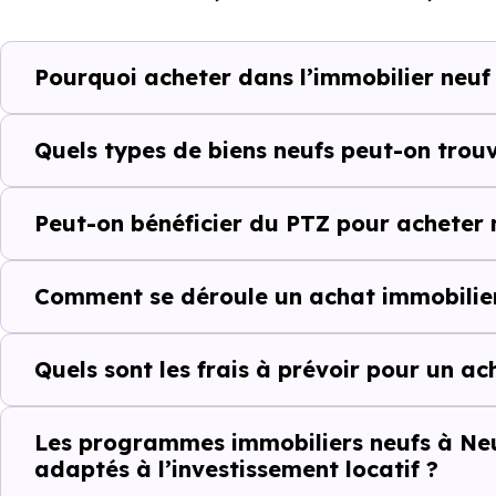
programme. Notre moteur de re
Neuvecelle (74500) selon votr
Pourquoi acheter dans l’immobilier neuf
Le parc résidentiel de Neuve
résidences secondaires.
Quels types de biens neufs peut-on trou
Avec 75.6 % de propriétaires
Peut-on bénéficier du PTZ pour acheter 
complémentaires : un march
d'investissement ou d'achat de 
Comment se déroule un achat immobilier
Acheter dans le ne
Quels sont les frais à prévoir pour un a
comparer au-delà
À première vue, le
prix au m² 
Les programmes immobiliers neufs à Neu
adaptés à l’investissement locatif ?
ancien. Pourtant, ce chiffre se