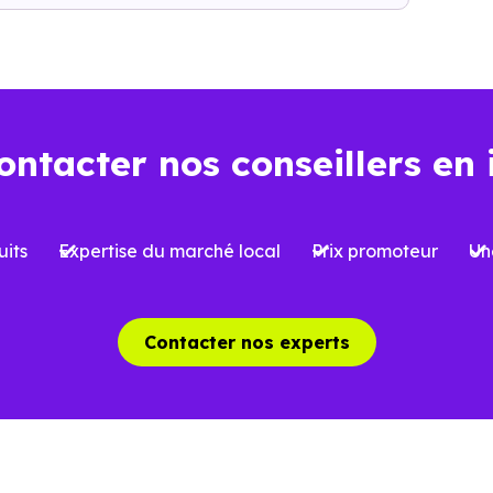
l’opération : frais d’acquisition, financement, travaux, pe
ns l’ancien
Dans le neuf
ontacter nos conseillers en 
Environ
2 à 3 %
, soi
iron
7 à 8 %
du prix d’achat
l’acquisition
its
Expertise du marché local
Prix promoteur
Un
 limitées selon le type de bien et le
Possibilité de bénéfi
et
réduite
, sous conditi
Contacter nos experts
able, avec parfois des travaux à
Logement conforme a
oir
des charges mieux ma
aîchissement, rénovation ou mises
Aucun gros travaux à 