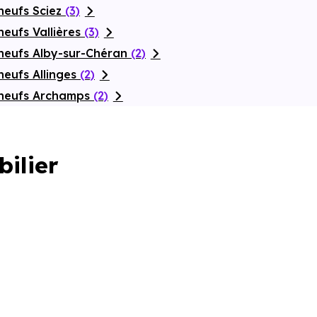
neufs Sciez
(3)
eufs Vallières
(3)
neufs Alby-sur-Chéran
(2)
neufs Allinges
(2)
 neufs Archamps
(2)
bilier