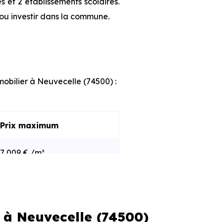
 et 2 établissements scolaires.
ou investir dans la commune.
mobilier à Neuvecelle (74500) :
Prix maximum
7 009 € /m²
8 661 € /m²
 à Neuvecelle (74500)
s et le stade d'avancement du