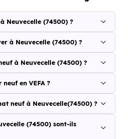
cherche vous permet d'explorer et de filtrer l'ensembl
e budget.
 à Neuvecelle (74500) ?
celle (74500) se compose de 36 % d'appartements et 64
ver à Neuvecelle (74500) ?
 et [[PourcentageLocataires] % de locataires, Neuvece
neuf à Neuvecelle (74500) ?
é de l'accession et un potentiel locatif à prendre 
résidence principale..
 neuf en VEFA ?
uf ou dans l’ancien à Neuvecelle 
chat neuf à Neuvecelle(74500) ?
 du prix au m²
d’un logement neuf à Neuvecelle (74500)
peut sembler p
vecelle (74500) sont-ils
ul ne suffit pas à évaluer le vrai coût d’un achat immobili