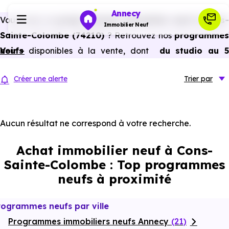
Annecy
Vous avez un
projet d’achat immobilier neuf à Cons-
Immobilier Neuf
Sainte-Colombe (74210)
? Retrouvez nos
programme
neufs
Voir +
disponibles à la vente, dont
du studio au 
Programmes neufs
pièces et plus,
à
prix promoteur
et
sans frais
Créer une alerte
Trier
par
d’agence
.
Habiter
Selon les
programmes immobiliers neufs disponible
à Cons-Sainte-Colombe (74210)
, vous pouvez auss
Aucun résultat ne correspond à votre recherche.
Investir
bénéficier des avantages du neuf :
PTZ, TVA réduite
Achat immobilier neuf à Cons-
dans certains cas, frais de notaire réduits, bonnes
Actualités
Sainte-Colombe : Top programmes
performances énergétiques, garanties constructeur, etc.
neufs à proximité
Ressources
rogrammes neufs par ville
Programmes immobiliers neufs Annecy
Financer
(21)