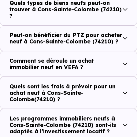
Quels types de biens neufs peut-on
établissements scolaires. Des équipements du quotidien
trouver à Cons-Sainte-Colombe (74210)
?
qui constituent autant d'arguments concrets pour habiter
ou investir dans la commune.
Peut-on bénéficier du PTZ pour acheter
neuf à Cons-Sainte-Colombe (74210) ?
Combien coûte un logement à Cons-Sainte-
Colombe (74210) ?
Comment se déroule un achat
immobilier neuf en VEFA ?
C'est souvent la première question. Voici les repères de
prix à connaître pour un achat immobilier à Cons-Sainte-
Quels sont les frais à prévoir pour un
Colombe (74210) :
achat neuf à Cons-Sainte-
Colombe(74210) ?
Prix
Prix
Prix
Les programmes immobiliers neufs à
Cons-Sainte-Colombe (74210) sont-ils
minimum
moyen
maximum
adaptés à l’investissement locatif ?