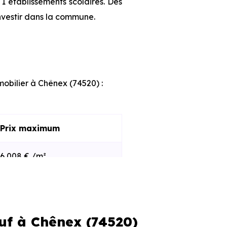
1 établissements scolaires. Des
nvestir dans la commune.
mobilier à Chênex (74520) :
Prix maximum
6 008 € /m²
6 194 € /m²
uf à Chênex (74520)
s et le stade d'avancement du