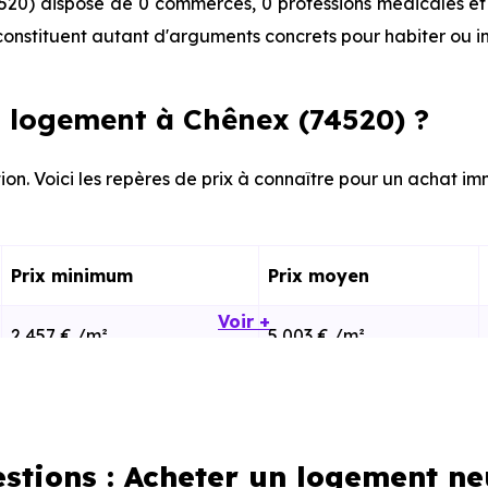
20) dispose de 0 commerces, 0 professions médicales et 
onstituent autant d'arguments concrets pour habiter ou i
 logement à Chênex (74520) ?
ion. Voici les repères de prix à connaître pour un achat im
Prix minimum
Prix moyen
Voir +
2 457 € /m²
5 003 € /m²
2 046 € /m²
4 634 € /m²
estions : Acheter un logement ne
calisation dans la commune, la surface, les prestation