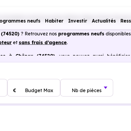
immobiliers neufs Auvergne-Rhône-Alpes
Haute-Savoie 
rogrammes neufs
Habiter
Investir
Actualités
Res
 (74520)
? Retrouvez nos
programmes neufs
disponibles
oteur
et
sans frais d’agence
.
les à Chênex (74520)
, vous pouvez aussi bénéficier
, frais de notaire réduits, bonnes performances énergéti
€
Budget Max
Nb de pièces