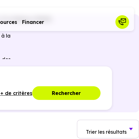
(74)
Chênex (74520)
sources
Financer
 à la
 des
ques,
+ de critères
Rechercher
Trier
les résultats