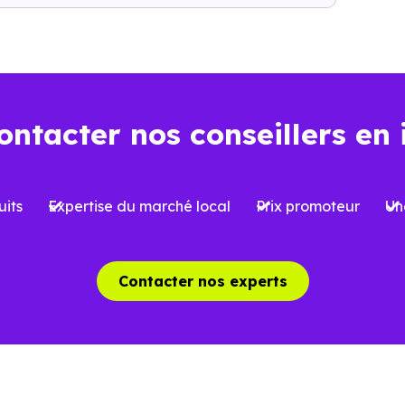
l’opération : frais d’acquisition, financement, travaux, pe
ns l’ancien
Dans le neuf
ontacter nos conseillers en 
Environ
2 à 3 %
, soi
iron
7 à 8 %
du prix d’achat
l’acquisition
its
Expertise du marché local
Prix promoteur
Un
 limitées selon le type de bien et le
Possibilité de bénéfi
et
réduite
, sous conditi
Contacter nos experts
able, avec parfois des travaux à
Logement conforme a
oir
des charges mieux ma
aîchissement, rénovation ou mises
Aucun gros travaux à 