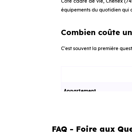
Côté cadre de vie, Chênex (745
équipements du quotidien qui c
Combien coûte un
C'est souvent la première quest
Appartement
Maison
FAQ - Foire aux Qu
Ces prix varient selon la lo