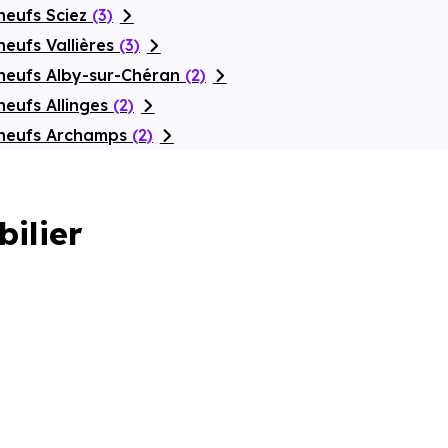
neufs Sciez
(3)
eufs Vallières
(3)
neufs Alby-sur-Chéran
(2)
neufs Allinges
(2)
 neufs Archamps
(2)
bilier