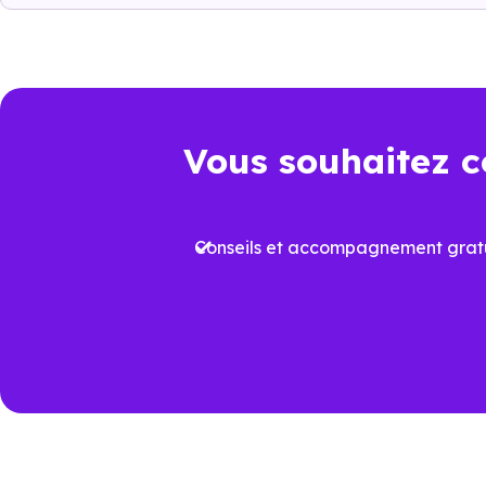
il faut regarder l’ensemble de 
juridique et dépenses à venir.
Point de comparaison
Da
Vous souhaitez c
Frais de notaire
Env
Conseils et accompagnement gratu
Plus
Aides à l’achat
proj
Performance
Vari
énergétique
prév
Travaux à court
Rafr