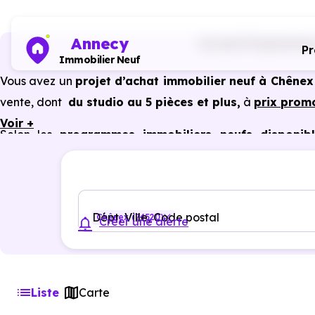
Annecy
Accueil
Programmes 
P
Immobilier Neuf
Vous avez un
projet d’achat immobilier neuf à Chênex
vente, dont
du studio au 5 pièces et plus,
à
prix prom
Voir +
Selon les
programmes immobiliers neufs disponib
avantages du neuf :
PTZ, TVA réduite
dans certains cas
garanties constructeur, etc.
Dépt, Ville, Code postal
Chênex (74520)
Créer une alerte
Liste
Carte