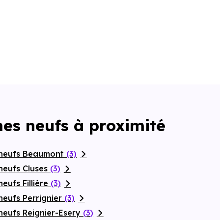
es neufs à proximité
 neufs Beaumont
(3)
neufs Cluses
(3)
eufs Fillière
(3)
neufs Perrignier
(3)
neufs Reignier-Esery
(3)