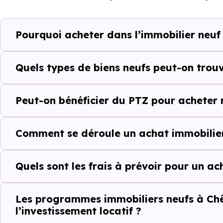
programme. Notre moteur de re
Chênex (74520) selon votre bu
Pourquoi acheter dans l’immobilier neuf
Le parc résidentiel de Chên
résidences secondaires.
Quels types de biens neufs peut-on trou
Avec 84.2 % de propriétaire
Peut-on bénéficier du PTZ pour acheter 
complémentaires : un march
d'investissement ou d'achat de 
Comment se déroule un achat immobilier
Acheter dans le n
Quels sont les frais à prévoir pour un a
au-delà du prix a
À première vue, le
prix au m² 
Les programmes immobiliers neufs à Chê
l’investissement locatif ?
ancien. Pourtant, ce chiffre se