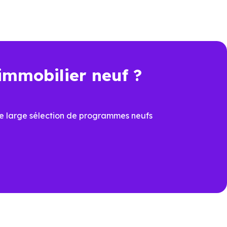
rformance énergétique, sécurité
immobilier neuf ?
t une économie importante dès
e large sélection de programmes neufs
cier du
PTZ
et de la
TVA
ons
ux dernières normes, avec
îtrisées
prévoir à la livraison