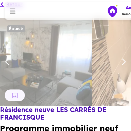
Retour
An
Immob
Épuisé
Programmes neufs
Habiter
Investir
Actualités
Résidence neuve LES CARRÉS DE
Ressources
FRANCISQUE
Programme immobilier neuf
Financer