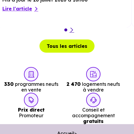
Bibliothèque :
Bibliotheque
à 2.8 km, soit 4 min e
Lire l'article
voiture ou à 2.5 km, soit 29 min à pied
.
Tous les articles
330
programmes neufs
2 470
logements neufs
en vente
à vendre
Prix direct
Conseil et
Promoteur
accompagnement
gratuits
Accueil