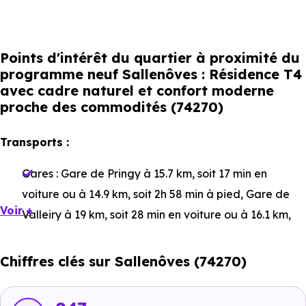
Points d'intérêt du quartier à proximité du
programme neuf Sallenôves : Résidence T4
avec cadre naturel et confort moderne
proche des commodités (74270)
Transports :
Gares :
Gare de Pringy
à 15.7 km, soit 17 min en
voiture ou à 14.9 km, soit 2h 58 min à pied
,
Gare de
Voir +
Valleiry
à 19 km, soit 28 min en voiture ou à 16.1 km,
soit 3h 12 min à pied
.
Chiffres clés sur Sallenôves (74270)
Bus :
Sallenôves Chef-Lieu
à 101 m, soit 0 min en
voiture ou à 101 m, soit 1 min à pied
,
La Tatte
à 653 m,
soit 1 min en voiture ou à 653 m, soit 8 min à pied
.