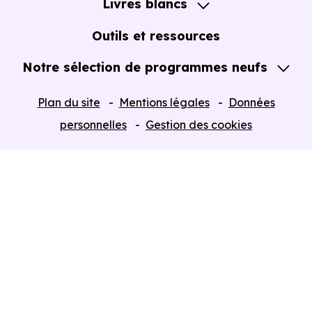
Livres blancs
Notre Expertise
Guide de l'Achat immobilier neuf en VEFA
Outils et ressources
Notre sélection de programmes neufs
Tous nos Programmes neufs
Plan du site
Mentions légales
Données
Programmes neufs Dispositif Jeanbrun
personnelles
Gestion des cookies
Retour