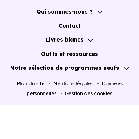
Qui sommes-nous ?
A propos
Contact
Notre Accompagnement
Livres blancs
Notre Expertise
Guide de l'Achat immobilier neuf en VEFA
Outils et ressources
Notre sélection de programmes neufs
Tous nos Programmes neufs
Plan du site
Mentions légales
Données
Programmes neufs Dispositif Jeanbrun
personnelles
Gestion des cookies
Retour