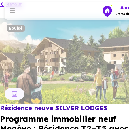
Retour
Ann
Immobil
Épuisé
Programmes neufs
Habiter
Investir
Actualités
Résidence neuve SILVER LODGES
Ressources
Programme immobilier neuf
Financer
Megève : Résidence T2–T5 avec