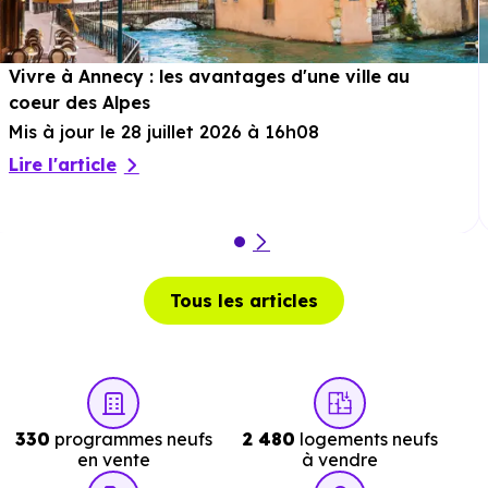
Vivre à Annecy : les avantages d'une ville au
Services :
coeur des Alpes
Mis à jour le 28 juillet 2026 à 16h08
Police :
Gendarmerie - Brigade de Megève
à 1.9 km
Lire l'article
soit 4 min en voiture ou à 1.9 km, soit 23 min à pied
.
Poste :
La Poste Megeve
à 1.7 km, soit 4 min e
voiture ou à 1.7 km, soit 21 min à pied
.
Bibliothèque :
Bibliopraline
à 3 km, soit 4 min e
Tous les articles
voiture ou à 2.8 km, soit 34 min à pied
.
330
programmes neufs
2 480
logements neufs
en vente
à vendre