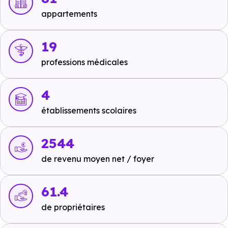
soit 2h 33 min à pied
.
appartements
19
Ecoles :
professions médicales
Crèche :
La Grande Creche
à 2.2 km, soit 4 min en voiture
4
ou à 2.1 km, soit 26 min à pied
.
établissements scolaires
Maternelle :
Ecole maternelle privée Saint Joseph Praz Sur
2544
Arly
à 2.9 km, soit 4 min en voiture ou à 2.7 km,
de revenu moyen net / foyer
soit 33 min à pied
.
Primaire :
61.4
Ecole élémentaire publique des Eterlous Praz Sur
de propriétaires
Arly
à 3 km, soit 4 min en voiture ou à 2.8 km, soit