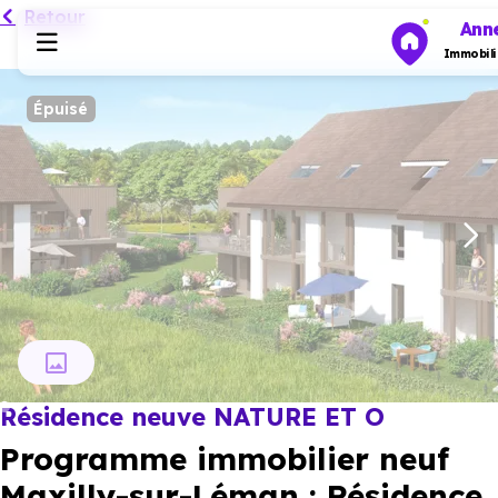
Retour
Ann
Immobili
Épuisé
Programmes neufs
Habiter
Investir
Actualités
Résidence neuve NATURE ET O
Ressources
Programme immobilier neuf
Financer
Maxilly-sur-Léman : Résidence