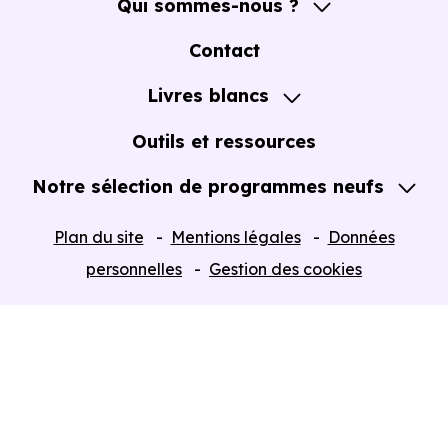
Qui sommes-nous ?
A propos
Contact
Notre Accompagnement
Livres blancs
Notre Expertise
Guide de l'Achat immobilier neuf en VEFA
Outils et ressources
Notre sélection de programmes neufs
Tous nos Programmes neufs
Plan du site
Mentions légales
Données
Programmes neufs Dispositif Jeanbrun
personnelles
Gestion des cookies
Retour