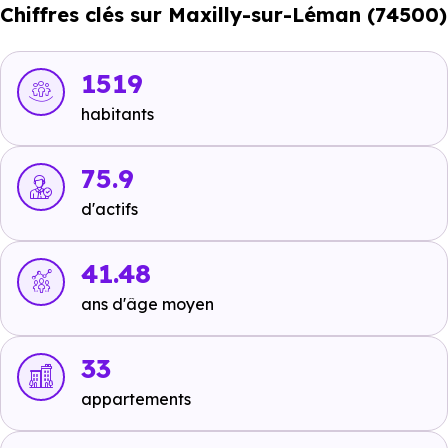
Chiffres clés sur Maxilly-sur-Léman (74500)
Bus :
Ligne 3 : Maxilly Village
à 328 m, soit 1 min en
voiture ou à 328 m, soit 4 min à pied
,
Ligne 3 : École
de Maxilly
à 503 m, soit 1 min en voiture ou à 484 m,
1519
soit 6 min à pied
.
habitants
Tramway :
non disponible
.
75.9
Métro :
non disponible
.
d'actifs
RER :
non disponible
.
Autoroutes :
non disponible
.
41.48
ans d'âge moyen
Ecoles :
33
Crèche :
appartements
Trigonelle
à 1.4 km, soit 3 min en voiture ou à 1.4