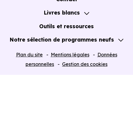
Notre Accompagnement
Livres blancs
Notre Expertise
Guide de l'Achat immobilier neuf en VEFA
Outils et ressources
Notre sélection de programmes neufs
Tous nos Programmes neufs
Plan du site
Mentions légales
Données
Programmes neufs Dispositif Jeanbrun
personnelles
Gestion des cookies
Retour