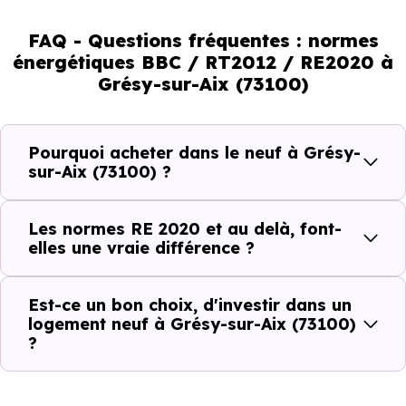
normes vont continuer à transformer le marché
immobilier, en valorisant les biens les plus performants.
FAQ - Questions fréquentes : normes
énergétiques BBC / RT2012 / RE2020 à
En résumé :
Grésy-sur-Aix (73100)
Normes énergétiques de
Avantages au quotidien
Pourquoi acheter dans le neuf à Grésy-
l’immobilier neuf
sur-Aix (73100) ?
Isolations thermiques
Les normes RE 2020 et au delà, font-
et phoniques
elles une vraie différence ?
Confort en toute
saison
Est-ce un bon choix, d'investir dans un
logement neuf à Grésy-sur-Aix (73100)
Économies
?
mensuelles sur les
BBC, RT2012, RE2020
factures