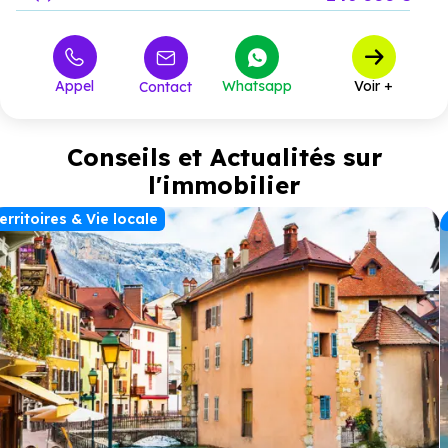
349 000 €
T3
3
à partir de
489 000 €
T4
6
à partir de
Appel
Whatsapp
Voir +
Contact
Conseils et Actualités sur
l'immobilier
erritoires & Vie locale