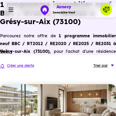
1 programme immobilier neuf
Annecy
BBC / RT2012 / RE2020 à
Immobilier Neuf
Grésy-sur-Aix (73100)
Programmes neufs
Parcourez notre offre de
1 programme immobilier
neuf BBC / RT2012 / RE2020 / RE2025 / RE2031 à
Habiter
Grésy-sur-Aix (73100)
Voir +
,
pour l'achat d'une résidenc
principale ou un investissement locatif, conforme aux
Investir
Créer une alerte
Trier
par
dernières normes de performances énergétiques, pour un
gain d'économies dans le neuf.
Actualités
Ressources
Financer