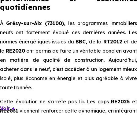
quotidiennes
À
Grésy-sur-Aix (73100),
les programmes immobiliers
neufs ont fortement évolué ces dernières années. Les
normes énergétiques issues du
BBC,
de la
RT2012
et d
la
RE2020
ont permis de faire un véritable bond en avan
en matière de qualité de construction. Aujourd’hui,
acheter dans le neuf, c’est accéder à un logement mieux
isolé, plus économe en énergie et plus agréable à vivre
toute l’année.
Cette évolution ne s’arrête pas là. Les caps
RE2025
e
Voir +
RE2031
viennent renforcer cette dynamique, en intégrant
des exigences encore plus poussées sur l’impact
environnemental et le confort thermique. À terme, ces