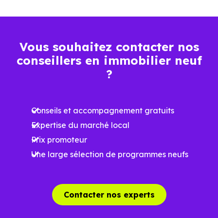
Plus grande
luminosité
Espaces ouverts
Vous souhaitez contacter nos
…
conseillers en immobilier neuf
?
Meilleures exigences
à la construction
Conseils et accompagnement gratuits
Performances
Expertise du marché local
énergétiques
Prix promoteur
améliorées
RE2025 et RE2031
Une large sélection de programmes neufs
Impact
environnemental
réduit
Contacter nos experts
…