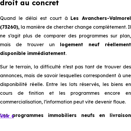
droit au concret
Quand le délai est court à
Les Avanchers-Valmore
(73260),
la manière de chercher change complètement. Il
ne s’agit plus de comparer des programmes sur plan,
mais de trouver un
logement neuf réellement
disponible immédiatement
.
Sur le terrain, la difficulté n’est pas tant de trouver des
annonces, mais de savoir lesquelles correspondent à une
disponibilité réelle. Entre les lots réservés, les biens en
cours de finition et les programmes encore en
commercialisation, l’information peut vite devenir floue.
Les
programmes immobiliers neufs en livraiso
Voir +
immédiate à Les Avanchers-Valmorel
existent, mais ils