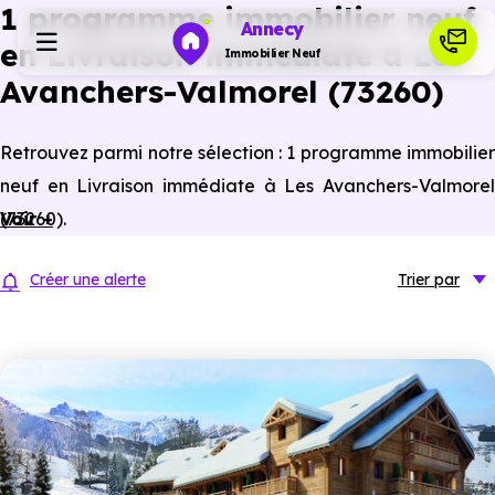
1 programme immobilier neuf
Annecy
en Livraison immédiate à Les
Immobilier Neuf
Avanchers-Valmorel (73260)
Programmes neufs
Retrouvez parmi notre sélection : 1 programme immobilier
neuf en Livraison immédiate à Les Avanchers-Valmorel
Habiter
(73260).
Voir +
Investir
Créer une alerte
Trier
par
Actualités
Ressources
Financer