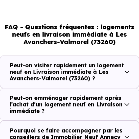
sont souvent limités et très ciblés. Cela implique d’être
réactif, mais aussi de bien comprendre ce que l’on
regarde.
FAQ - Questions fréquentes : logements
neufs en livraison immédiate à Les
Avanchers-Valmorel (73260)
Livraison immédiate : ce que vous
pouvez réellement faire
Peut-on visiter rapidement un logement
Avec un
logement neuf en livraison immédiate à Les
neuf en Livraison immédiate à Les
Avanchers-Valmorel (73260) ?
Avanchers-Valmorel (73260)
, vous êtes dans un
logique très concrète. Le logement neuf est là, vous
pouvez le voir, et le projet peut avancer rapidement.
Peut-on emménager rapidement après
l’achat d'un logement neuf en Livraison
immédiate ?
Dans la pratique, voici comment cela se passe :
Action
Ce que cela change pour vous
Pourquoi se faire accompagner par les
conseillers de Immobilier Neuf Annecy