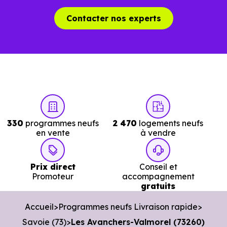
Éviter les pertes de temps dans une
recherche urgente
Contacter nos experts
Dans un projet rapide, chaque visite inutile ou chaque
information imprécise peut vous faire perdre plusieurs
jours.
Avec
Immobilier Neuf Annecy,
vous accéde
directement aux
logements neufs en livraiso
330
programmes neufs
2 470
logements neufs
immédiate à Les Avanchers-Valmorel (73260)
en vente
à vendre
réellement disponibles.
Nos conseillers vous permettent de :
Prix direct
Conseil et
Promoteur
accompagnement
gratuits
Cibler les bons biens dès le départ.
Accueil
Programmes neufs Livraison rapide
Éviter les annonces obsolètes.
Savoie (73)
Les Avanchers-Valmorel (73260)