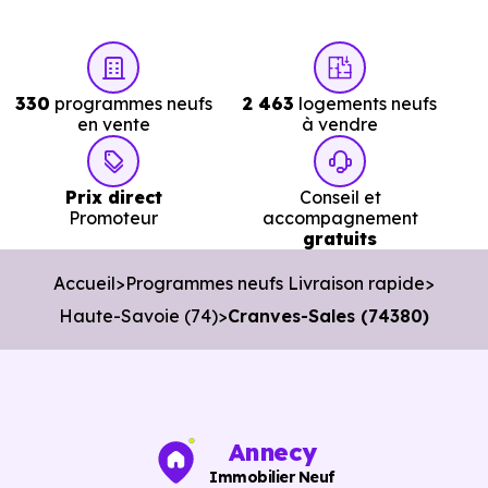
Avec
Immobilier Neuf Annecy,
vous accéde
directement aux
logements neufs en livraiso
immédiate à Cranves-Sales (74380)
réellement
330
programmes neufs
2 463
logements neufs
disponibles.
en vente
à vendre
Nos conseillers vous permettent de :
Prix direct
Conseil et
Cibler les bons biens dès le départ.
Promoteur
accompagnement
gratuits
Éviter les annonces obsolètes.
Accueil
Programmes neufs Livraison rapide
Organiser des visites pertinentes.
Haute-Savoie (74)
Cranves-Sales (74380)
Avancer rapidement dans les démarches.
L’objectif est de vous faire gagner du temps sans vous
pousser à décider dans la précipitation.
Annecy
Vous pouvez consulter dès maintenant nos
programmes
Immobilier Neuf