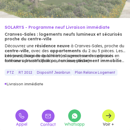
SOLARYS - Programme neuf Livraison immédiate
Cranves-Sales : logements neufs lumineux et sécurisés
proche du centre-ville
Découvrez une
résidence neuve
à Cranves-Sales, proche du
centre-ville
, avec des
appartements
du 2 au 5 pièces. Les
intérieurs, baignés de lumière, s’ouvrent sur des espaces
Les prestations de qualité et les agencements optimisés en
extérieurs privatifs (balcon, terrasse, jardin).
font une adresse idéale pour un
investissement immobilier
ou une résidence principale, dans un cadre montagnard et
verdoyant. Les
appartements
neufs
de ce programme
PTZ
RT 2012
Dispositif Jeanbrun
Plan Relance Logement
allient modernité et
qualité de vie
: pièces généreuses,
équipements haut de gamme et espaces extérieurs privatifs.
Livraison immédiate
La localisation, proche du
centre-ville
, est parfaite pour les
familles en quête de sérénité.
Appel
Whatsapp
Voir +
Contact