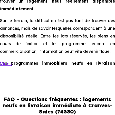
trouver un
logement neuf réellement disponibl
immédiatement
.
Sur le terrain, la difficulté n’est pas tant de trouver des
annonces, mais de savoir lesquelles correspondent à une
disponibilité réelle. Entre les lots réservés, les biens en
cours de finition et les programmes encore en
commercialisation, l’information peut vite devenir floue.
Les
programmes immobiliers neufs en livraiso
Voir +
immédiate à Cranves-Sales
existent, mais ils son
souvent limités et très ciblés. Cela implique d’être réactif,
mais aussi de bien comprendre ce que l’on regarde.
FAQ - Questions fréquentes : logements
Livraison immédiate : ce que vous
neufs en livraison immédiate à Cranves-
Sales (74380)
pouvez réellement faire