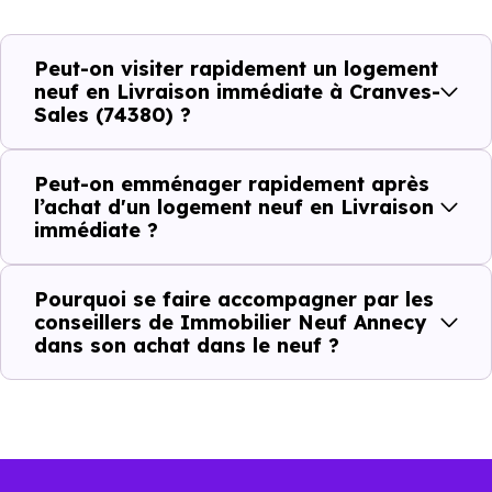
Avec un
logement neuf en livraison immédiate à
Peut-on visiter rapidement un logement
Cranves-Sales (74380)
, vous êtes dans une logique très
neuf en Livraison immédiate à Cranves-
Sales (74380) ?
concrète. Le logement neuf est là, vous pouvez le voir, et
le projet peut avancer rapidement.
Peut-on emménager rapidement après
Dans la pratique, voici comment cela se passe :
l’achat d'un logement neuf en Livraison
immédiate ?
Action
Ce que cela change pour vous
Pourquoi se faire accompagner par les
conseillers de Immobilier Neuf Annecy
Visiter
Vous voyez le bien tel qu’il est
dans son achat dans le neuf ?
Comparer
Vous comparez des biens réels
Décider
Plus rapide, moins d’incertitudes