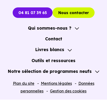
immobiliers neufs à Cranves-Sales (74380)
pour voi
les opportunités concrètes.
04 81 07 39 65
Nous contacter
Qui sommes-nous ?
A propos
Contact
Notre Accompagnement
Livres blancs
Notre Expertise
Guide de l'Achat immobilier neuf en VEFA
Outils et ressources
Notre sélection de programmes neufs
Tous nos Programmes neufs
Plan du site
Mentions légales
Données
Programmes neufs Dispositif Jeanbrun
personnelles
Gestion des cookies