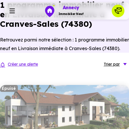
1 programme immobilier neuf
Annecy
en Livraison immédiate à
Immobilier Neuf
Cranves-Sales (74380)
Programmes neufs
Retrouvez parmi notre sélection : 1 programme immobilier
neuf en Livraison immédiate à Cranves-Sales (74380).
Habiter
Créer une alerte
Trier
par
Investir
Épuisé
Actualités
Ressources
Financer