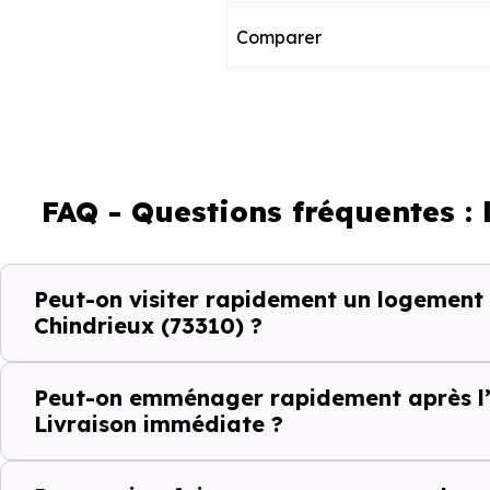
Comparer
Décider
Acheter
FAQ - Questions fréquentes :
Emménager
Peut-on visiter rapidement un logement
Ce fonctionnement est particu
Chindrieux (73310) ?
toute projection théorique.
Peut-on emménager rapidement après l’
Éviter les per
Livraison immédiate ?
Dans un projet rapide, chaque v