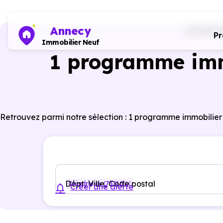
Annecy
Accueil
P
P
Immobilier Neuf
1 programme imm
Retrouvez parmi notre sélection : 1 programme immobilier
Dépt, Ville, Code postal
Chindrieux (73310)
Créer une alerte