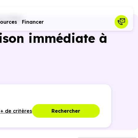
x (73310)
sources
Financer
ison immédiate à
+ de critères
Rechercher