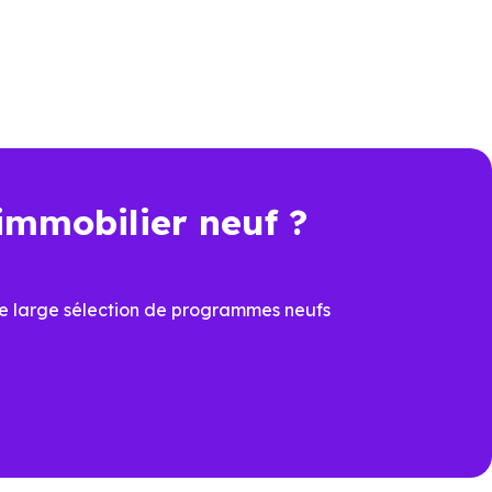
s en livraison immédiate à
immobilier neuf ?
e large sélection de programmes neufs
ation.
drieux (73310)
pour voir les