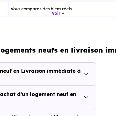
Vous comparez des biens réels
Voir +
Plus rapide, moins d’incertitudes
Processus classique
 logements neufs en livraison i
Possible plus rapidement
 neuf en Livraison immédiate à
lièrement adapté si vous avez une contrainte de calendri
achat d'un logement neuf en
tes de temps dans une rech
isite inutile ou chaque information imprécise peut vous fai