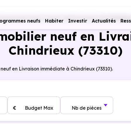
rogrammes neufs Livraison rapide
Savoie (73)
Chindrieu
rogrammes neufs
Habiter
Investir
Actualités
Res
obilier neuf en Livra
Chindrieux (73310)
 neuf en Livraison immédiate à Chindrieux (73310).
€
Budget Max
Nb de pièces