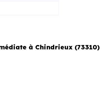
mmédiate à Chindrieux (73310)
er ou si vous souhaitez éviter
erche urgente
re perdre plusieurs jours.